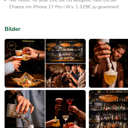
Nur heute: für jede 10€ die Du ausgibst, hast Du die
Chance ein iPhone 17 Pro i.W.v. 1.329€ zu gewinnen!
Bilder