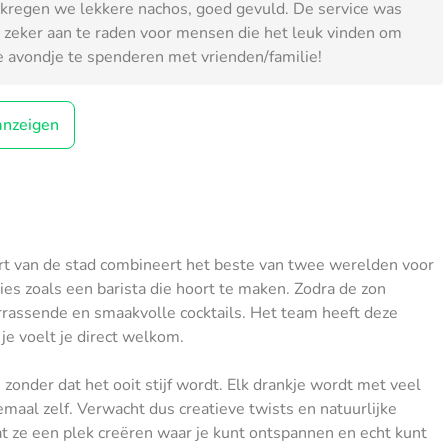
j kregen we lekkere nachos, goed gevuld. De service was
en zeker aan te raden voor mensen die het leuk vinden om
e avondje te spenderen met vrienden/familie!
anzeigen
rt van de stad combineert het beste van twee werelden voor
ecies zoals een barista die hoort te maken. Zodra de zon
rrassende en smaakvolle cocktails. Het team heeft deze
e voelt je direct welkom.
 zonder dat het ooit stijf wordt. Elk drankje wordt met veel
emaal zelf. Verwacht dus creatieve
twists
en natuurlijke
dat ze een plek creëren waar je kunt ontspannen en echt kunt