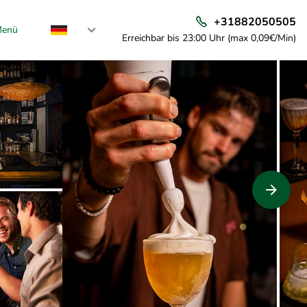
+31882050505
enü
Erreichbar bis 23:00 Uhr (max 0,09€/Min)