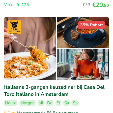
€20
Verkauft: 125
€33
,50
35% Rabatt
Italiaans 3-gangen keuzediner bij Casa Del
Toro Italiano in Amsterdam
Heute
Morgen
Mi
Do
Fr
Sa
So