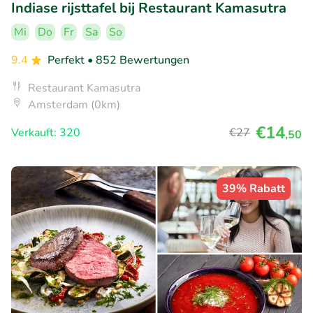
Indiase rijsttafel bij Restaurant Kamasutra
Mi
Do
Fr
Sa
So
9.4
Perfekt
• 852 Bewertungen
Restaurant Kamasutra
Amsterdam (0km)
€14
Verkauft: 320
€27
,50
39% Rabatt