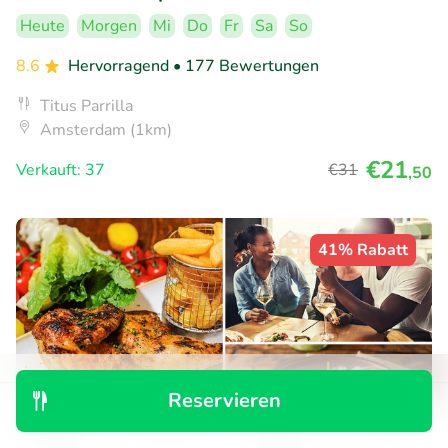
Heute
Morgen
Mi
Do
Fr
Sa
So
8.6
Hervorragend
• 177 Bewertungen
Titus Parrilla
Amsterdam (1km)
€21
Verkauft: 37
€31
,50
41% Rabatt
Reservieren
Entdecken
Suchen
Buchungen
Menü