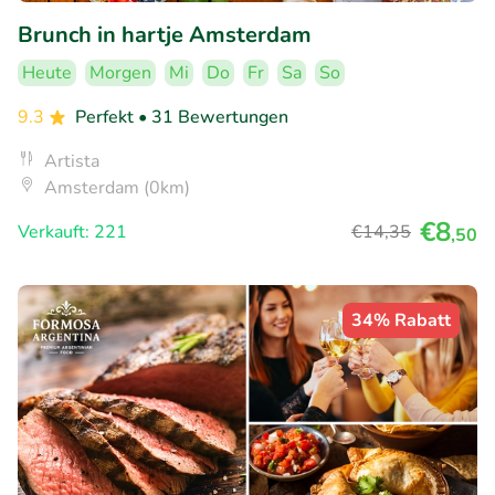
Brunch in hartje Amsterdam
Heute
Morgen
Mi
Do
Fr
Sa
So
9.3
Perfekt
• 31 Bewertungen
Artista
Amsterdam (0km)
€8
Verkauft: 221
€14
,35
,50
34% Rabatt