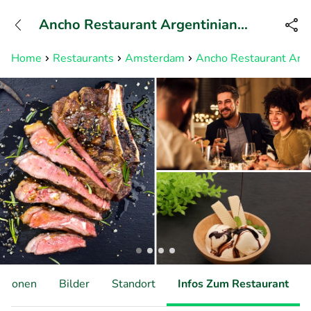
+31882050505
Ancho Restaurant Argentinian
Erreichbar bis 23:00 Uhr (max
0,09€/Min)
Steak
Home
Restaurants
Amsterdam
Ancho Restaurant Arge
ationen
Bilder
Standort
Infos Zum Restaurant