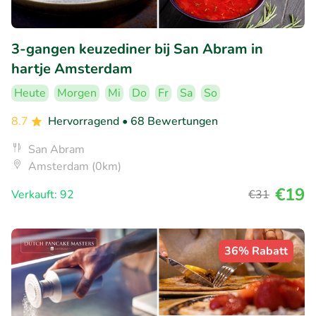
3-gangen keuzediner bij San Abram in
hartje Amsterdam
Heute
Morgen
Mi
Do
Fr
Sa
So
8.7
Hervorragend
• 68 Bewertungen
San Abram
Amsterdam (0km)
€19
Verkauft: 92
€31
36% Rabatt