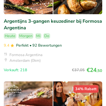
Argentijns 3-gangen keuzediner bij Formosa
Argentina
Heute
Morgen
Mi
Do
9.4
Perfekt
• 92 Bewertungen
Formosa Argentina
Amsterdam (0km)
€24
Verkauft: 218
€37
,05
,50
34% Rabatt