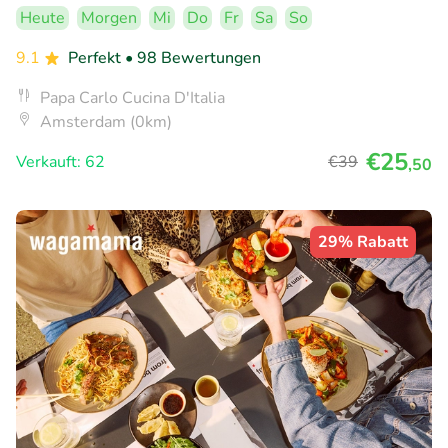
Heute
Morgen
Mi
Do
Fr
Sa
So
9.1
Perfekt
• 98 Bewertungen
Papa Carlo Cucina D'Italia
Amsterdam (0km)
€25
Verkauft: 62
€39
,50
29% Rabatt