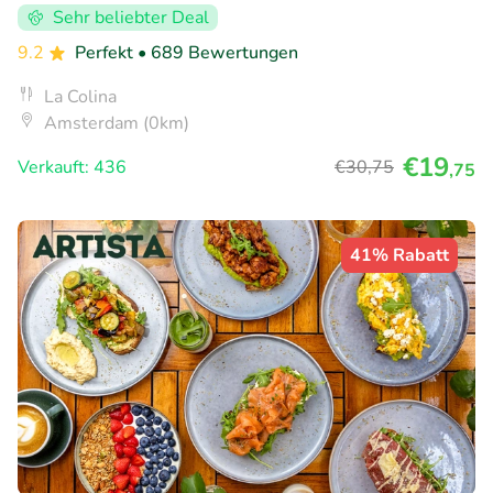
Sehr beliebter Deal
9.2
Perfekt
• 689 Bewertungen
La Colina
Amsterdam (0km)
€19
Verkauft: 436
€30
,75
,75
41% Rabatt