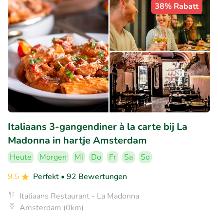
38% Rabatt
Italiaans 3-gangendiner à la carte bij La
Madonna in hartje Amsterdam
Heute
Morgen
Mi
Do
Fr
Sa
So
9.5
Perfekt
• 92 Bewertungen
Italiaans Restaurant - La Madonna
Amsterdam (0km)