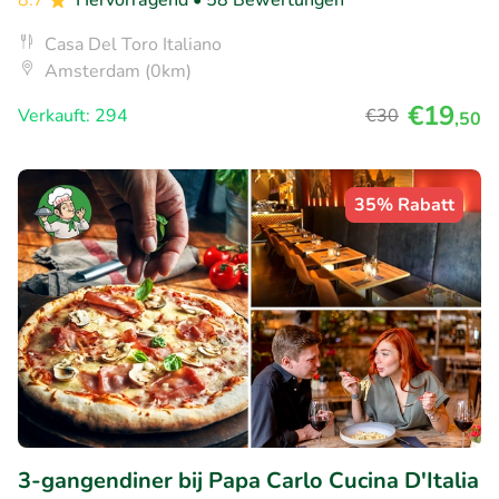
8.7
Hervorragend
• 58 Bewertungen
Casa Del Toro Italiano
Amsterdam (0km)
€19
Verkauft: 294
€30
,50
35% Rabatt
3-gangendiner bij Papa Carlo Cucina D'Italia