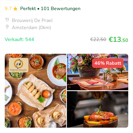
9.7
Perfekt
• 101 Bewertungen
Brouwerij De Prael
Amsterdam (0km)
€13
Verkauft: 544
€22
,50
,50
46% Rabatt