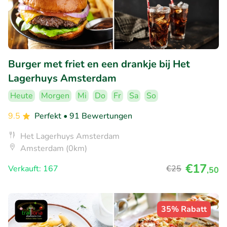
Burger met friet en een drankje bij Het
Lagerhuys Amsterdam
Heute
Morgen
Mi
Do
Fr
Sa
So
9.5
Perfekt
• 91 Bewertungen
Het Lagerhuys Amsterdam
Amsterdam (0km)
€17
Verkauft: 167
€25
,50
35% Rabatt