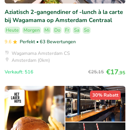
Aziatisch 2-gangendiner of -lunch à la carte
bij Wagamama op Amsterdam Centraal
Heute
Morgen
Mi
Do
Fr
Sa
So
9.6
Perfekt
• 63 Bewertungen
Wagamama Amsterdam CS
Amsterdam (0km)
€17
Verkauft: 516
€25
,15
,95
30% Rabatt