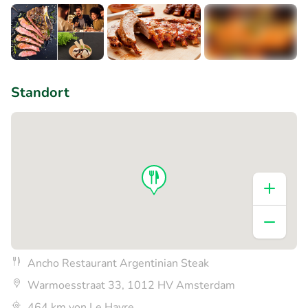
+1
Standort
Ancho Restaurant Argentinian Steak
Warmoesstraat 33, 1012 HV Amsterdam
464 km von Le Havre