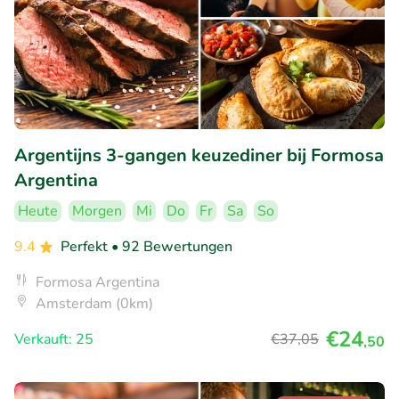
Argentijns 3-gangen keuzediner bij Formosa
Argentina
Heute
Morgen
Mi
Do
Fr
Sa
So
9.4
Perfekt
• 92 Bewertungen
Formosa Argentina
Amsterdam (0km)
€24
Verkauft: 25
€37
,05
,50