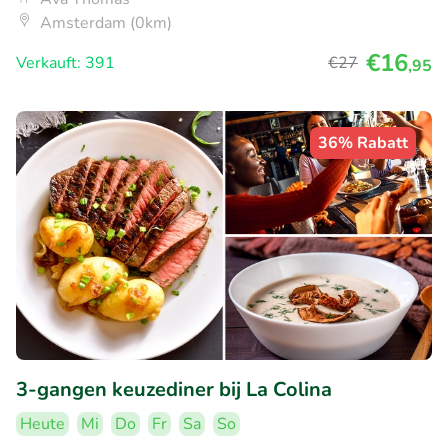
Amsterdam (0km)
€16
Verkauft: 391
€27
,95
36% Rabatt
3-gangen keuzediner bij La Colina
Heute
Mi
Do
Fr
Sa
So