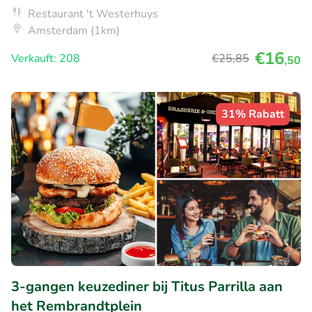
Restaurant 't Westerhuys
Amsterdam (1km)
€16
Verkauft: 208
€25
,85
,50
31% Rabatt
3-gangen keuzediner bij Titus Parrilla aan
het Rembrandtplein