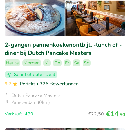
2-gangen pannenkoekenontbijt, -lunch of -
diner bij Dutch Pancake Masters
Heute
Morgen
Mi
Do
Fr
Sa
So
Sehr beliebter Deal
9.2
Perfekt
• 326 Bewertungen
Dutch Pancake Masters
Amsterdam (0km)
€14
Verkauft: 490
€22
,50
,50