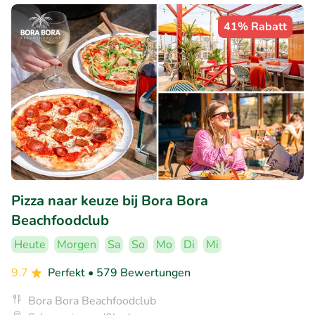
41% Rabatt
Pizza naar keuze bij Bora Bora
Beachfoodclub
Heute
Morgen
Sa
So
Mo
Di
Mi
9.7
Perfekt
• 579 Bewertungen
Bora Bora Beachfoodclub