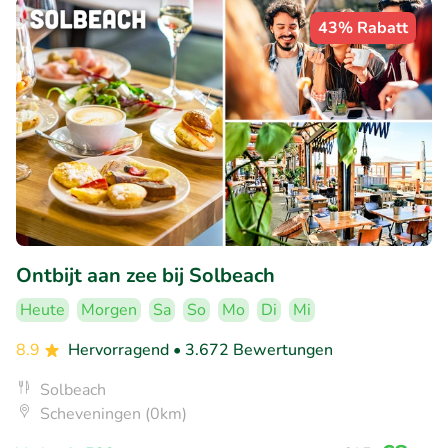
43% Rabatt
Ontbijt aan zee bij Solbeach
Heute
Morgen
Sa
So
Mo
Di
Mi
8.9
Hervorragend
• 3.672 Bewertungen
Solbeach
Scheveningen (0km)