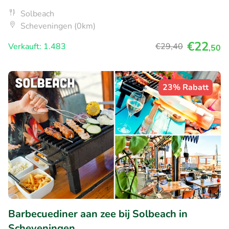
Solbeach
Scheveningen (0km)
€22
Verkauft: 1.483
€29
,40
,50
23% Rabatt
Barbecuediner aan zee bij Solbeach in
Scheveningen