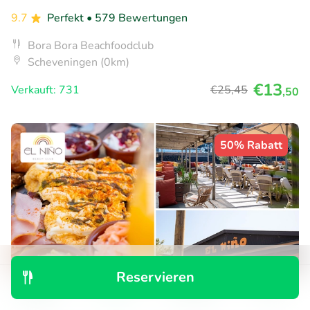
9.7
Perfekt
• 579 Bewertungen
Bora Bora Beachfoodclub
Scheveningen (0km)
€13
Verkauft: 731
€25
,45
,50
50% Rabatt
Reservieren
Entdecken
Suchen
Buchungen
Menü