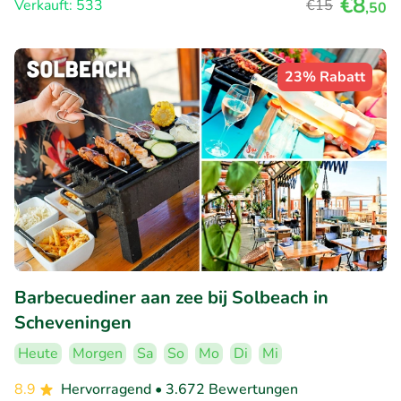
€8
Verkauft: 533
€15
,50
23% Rabatt
Barbecuediner aan zee bij Solbeach in
Scheveningen
Heute
Morgen
Sa
So
Mo
Di
Mi
8.9
Hervorragend
• 3.672 Bewertungen