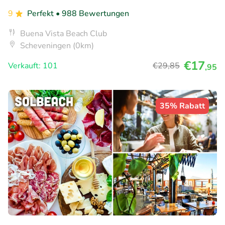
9
Perfekt
• 988 Bewertungen
Buena Vista Beach Club
Scheveningen (0km)
€17
Verkauft: 101
€29
,85
,95
35% Rabatt