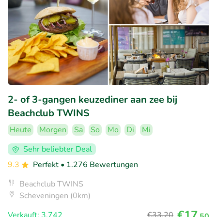
2- of 3-gangen keuzediner aan zee bij
Beachclub TWINS
Heute
Morgen
Sa
So
Mo
Di
Mi
Sehr beliebter Deal
9.3
Perfekt
• 1.276 Bewertungen
Beachclub TWINS
Scheveningen (0km)
€17
Verkauft: 3.742
€33
,20
,50