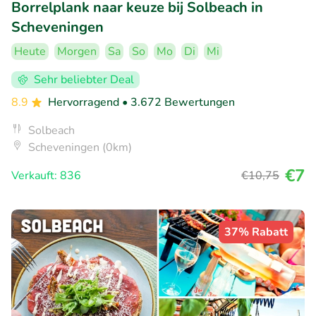
Borrelplank naar keuze bij Solbeach in
Scheveningen
Heute
Morgen
Sa
So
Mo
Di
Mi
Sehr beliebter Deal
8.9
Hervorragend
• 3.672 Bewertungen
Solbeach
Scheveningen (0km)
€7
Verkauft: 836
€10
,75
37% Rabatt