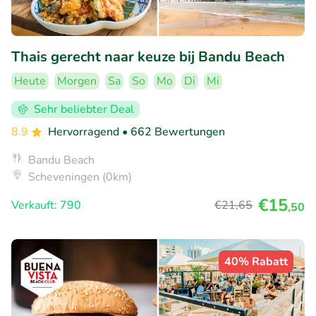
Thais gerecht naar keuze bij Bandu Beach
Heute
Morgen
Sa
So
Mo
Di
Mi
Sehr beliebter Deal
8.9
Hervorragend
• 662 Bewertungen
Bandu Beach
Scheveningen (0km)
€15
Verkauft: 790
€21
,65
,50
40% Rabatt