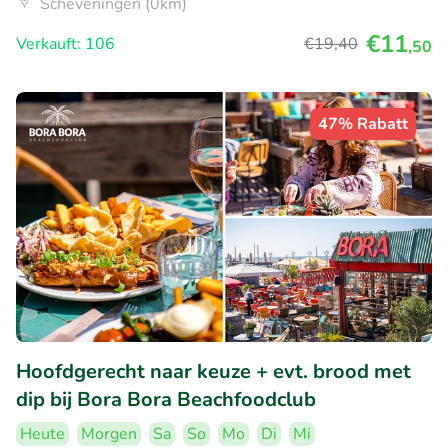
Scheveningen (0km)
€11
Verkauft: 106
€19
,40
,50
47% Rabatt
Hoofdgerecht naar keuze + evt. brood met
dip bij Bora Bora Beachfoodclub
Heute
Morgen
Sa
So
Mo
Di
Mi