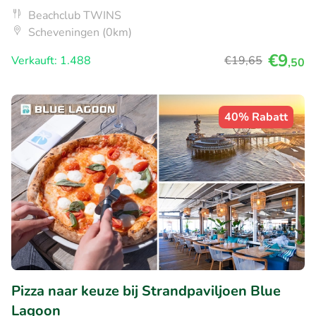
Beachclub TWINS
Scheveningen (0km)
€9
Verkauft: 1.488
€19
,65
,50
40% Rabatt
Pizza naar keuze bij Strandpaviljoen Blue
Lagoon