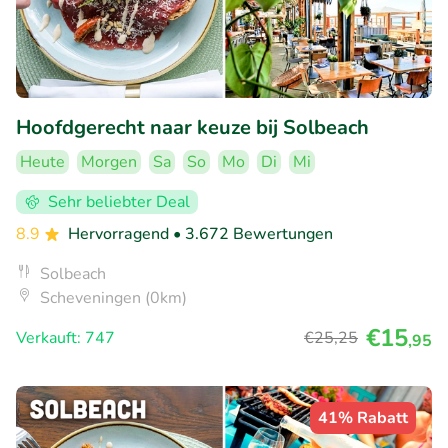
Hoofdgerecht naar keuze bij Solbeach
Heute
Morgen
Sa
So
Mo
Di
Mi
Sehr beliebter Deal
8.9
Hervorragend
• 3.672 Bewertungen
Solbeach
Scheveningen (0km)
€15
Verkauft: 747
€25
,25
,95
41% Rabatt