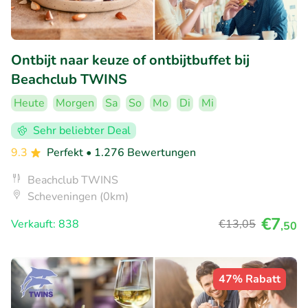
Ontbijt naar keuze of ontbijtbuffet bij
Beachclub TWINS
Heute
Morgen
Sa
So
Mo
Di
Mi
Sehr beliebter Deal
9.3
Perfekt
• 1.276 Bewertungen
Beachclub TWINS
Scheveningen (0km)
€7
Verkauft: 838
€13
,05
,50
47% Rabatt