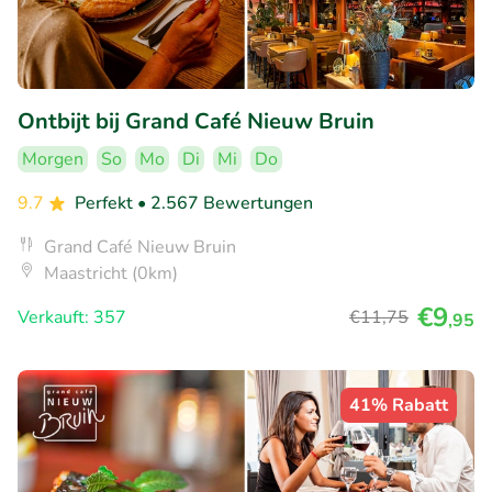
Ontbijt bij Grand Café Nieuw Bruin
Morgen
So
Mo
Di
Mi
Do
9.7
Perfekt
• 2.567 Bewertungen
Grand Café Nieuw Bruin
Maastricht (0km)
€9
Verkauft: 357
€11
,75
,95
41% Rabatt