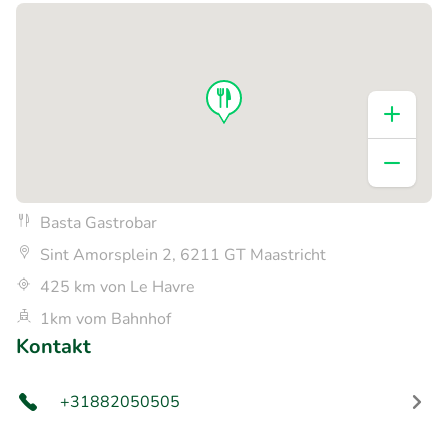
Basta Gastrobar
Sint Amorsplein 2, 6211 GT Maastricht
425 km von Le Havre
1km vom Bahnhof
Kontakt
+31882050505