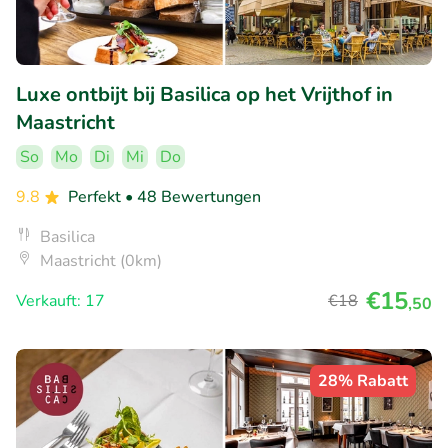
Luxe ontbijt bij Basilica op het Vrijthof in
Maastricht
So
Mo
Di
Mi
Do
9.8
Perfekt
• 48 Bewertungen
Basilica
Maastricht (0km)
€15
Verkauft: 17
€18
,50
28% Rabatt