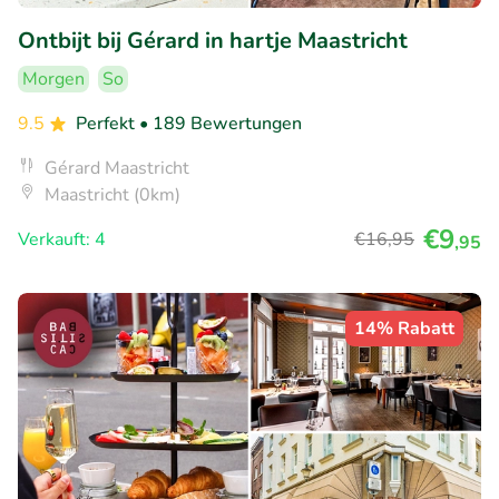
Ontbijt bij Gérard in hartje Maastricht
Morgen
So
9.5
Perfekt
• 189 Bewertungen
Gérard Maastricht
Maastricht (0km)
€9
Verkauft: 4
€16
,95
,95
14% Rabatt