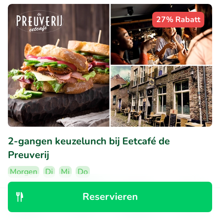
27% Rabatt
2-gangen keuzelunch bij Eetcafé de
Preuverij
Morgen
Di
Mi
Do
9.8
Perfekt
• 494 Bewertungen
Reservieren
Entdecken
Suchen
Buchungen
Menü
Eetcafé de Preuverij