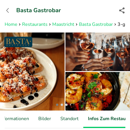
+31882050505
Basta Gastrobar
Erreichbar bis 23:00 Uhr (max
0,09€/Min)
Home
Restaurants
Maastricht
Basta Gastrobar
3-gan
Informationen
Bilder
Standort
Infos Zum Restaura