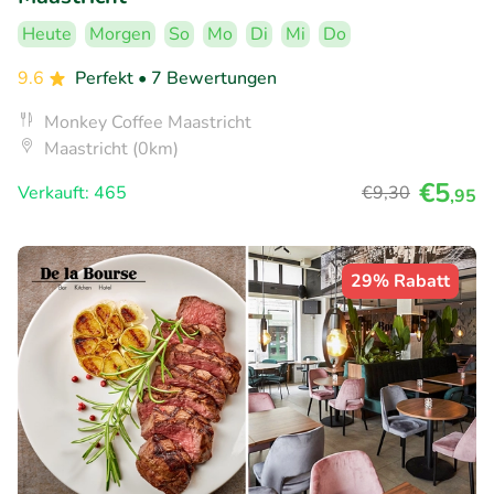
Heute
Morgen
So
Mo
Di
Mi
Do
9.6
Perfekt
• 7 Bewertungen
Monkey Coffee Maastricht
Maastricht (0km)
€5
Verkauft: 465
€9
,30
,95
29% Rabatt