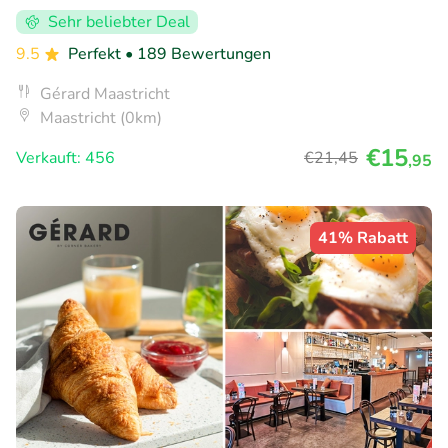
Sehr beliebter Deal
9.5
Perfekt
• 189 Bewertungen
Gérard Maastricht
Maastricht (0km)
€15
Verkauft: 456
€21
,45
,95
41% Rabatt