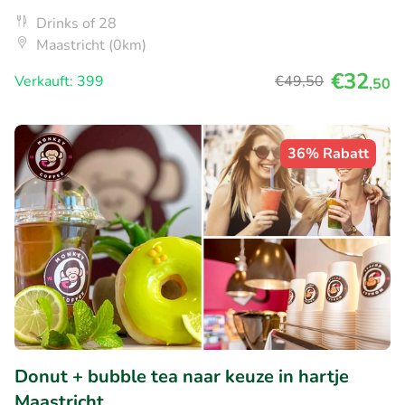
Drinks of 28
Maastricht (0km)
€32
Verkauft: 399
€49
,50
,50
36% Rabatt
Donut + bubble tea naar keuze in hartje
Maastricht