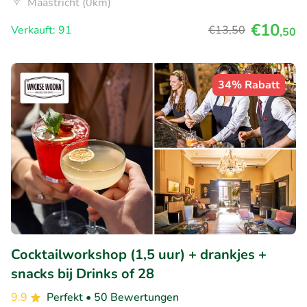
Maastricht (0km)
€10
Verkauft: 91
€13
,50
,50
34% Rabatt
Cocktailworkshop (1,5 uur) + drankjes +
snacks bij Drinks of 28
9.9
Perfekt
• 50 Bewertungen