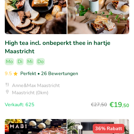
High tea incl. onbeperkt thee in hartje
Maastricht
Mo
Di
Mi
Do
9.5
Perfekt
• 26 Bewertungen
Anne&Max Maastricht
Maastricht (0km)
€19
Verkauft: 625
€27
,50
,50
36% Rabatt