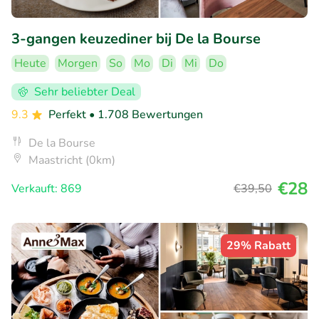
3-gangen keuzediner bij De la Bourse
Heute
Morgen
So
Mo
Di
Mi
Do
Sehr beliebter Deal
9.3
Perfekt
• 1.708 Bewertungen
De la Bourse
Maastricht (0km)
€28
Verkauft: 869
€39
,50
29% Rabatt