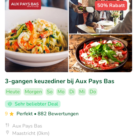
50% Rabatt
3-gangen keuzediner bij Aux Pays Bas
Heute
Morgen
So
Mo
Di
Mi
Do
Sehr beliebter Deal
9
Perfekt
• 882 Bewertungen
Aux Pays Bas
Maastricht (0km)