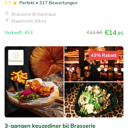
9.5
Perfekt
• 317 Bewertungen
Brasserie Britannique
Maastricht (0km)
€14
Verkauft: 453
€22
,50
,95
43% Rabatt
3-gangen keuzediner bij Brasserie