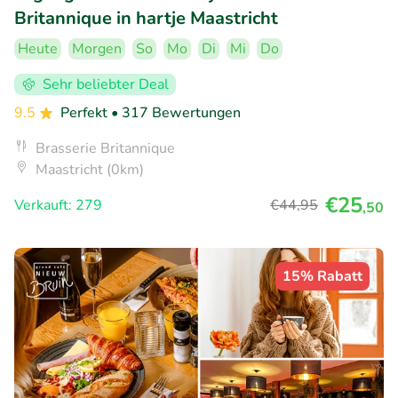
Britannique in hartje Maastricht
Heute
Morgen
So
Mo
Di
Mi
Do
Sehr beliebter Deal
9.5
Perfekt
• 317 Bewertungen
Brasserie Britannique
Maastricht (0km)
€25
Verkauft: 279
€44
,95
,50
15% Rabatt