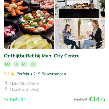
Ontbijtbuffet bij Mabi City Centre
Mo
Di
Mi
Do
9.6
Perfekt
• 219 Bewertungen
Mabi City Centre
Maastricht (0km)
€14
Verkauft: 87
€22
,50
,50