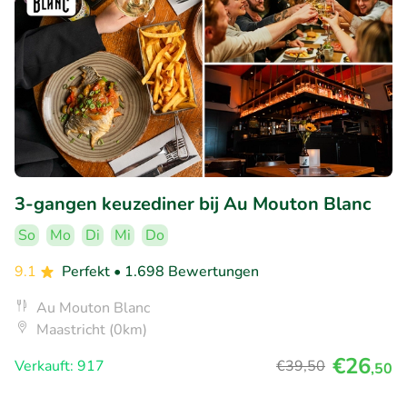
3-gangen keuzediner bij Au Mouton Blanc
So
Mo
Di
Mi
Do
9.1
Perfekt
• 1.698 Bewertungen
Au Mouton Blanc
Maastricht (0km)
€26
Verkauft: 917
€39
,50
,50