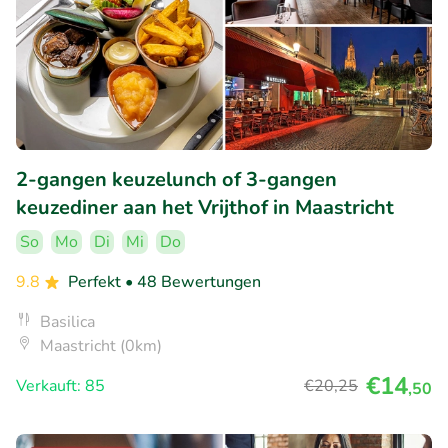
2-gangen keuzelunch of 3-gangen
keuzediner aan het Vrijthof in Maastricht
So
Mo
Di
Mi
Do
9.8
Perfekt
• 48 Bewertungen
Basilica
Maastricht (0km)
€14
Verkauft: 85
€20
,25
,50