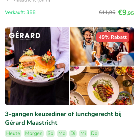
Maastricht (0km)
€9
Verkauft: 388
€11
,95
,95
49% Rabatt
3-gangen keuzediner of lunchgerecht bij
Gérard Maastricht
Heute
Morgen
So
Mo
Di
Mi
Do