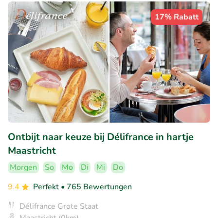
17% Rabatt
Ontbijt naar keuze bij Délifrance in hartje
Maastricht
Morgen
So
Mo
Di
Mi
Do
9.4
Perfekt
• 765 Bewertungen
Délifrance Grote Staat