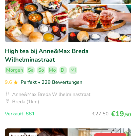
High tea bij Anne&Max Breda
Wilhelminastraat
Morgen
Sa
So
Mo
Di
Mi
9.6
Perfekt
• 229 Bewertungen
Anne&Max Breda Wilhelminastraat
Breda (1km)
€19
Verkauft: 881
€27
,50
,50