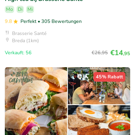
Mo
Di
Mi
9.8
Perfekt
• 305 Bewertungen
Brasserie Santé
Breda (1km)
€14
Verkauft: 56
€26
,95
,95
45% Rabatt