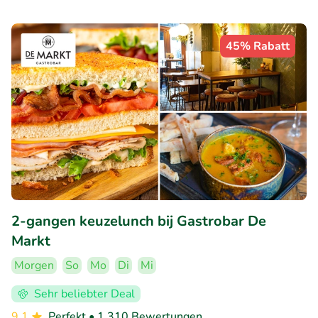
45% Rabatt
2-gangen keuzelunch bij Gastrobar De
Markt
Morgen
So
Mo
Di
Mi
Sehr beliebter Deal
9.1
Perfekt
• 1.310 Bewertungen