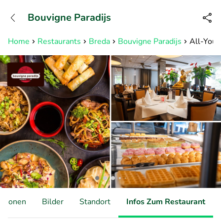
+31882050505
Bouvigne Paradijs
Erreichbar bis 23:00 Uhr (max
0,09€/Min)
Home
Restaurants
Breda
Bouvigne Paradijs
All-You-
ationen
Bilder
Standort
Infos Zum Restaurant