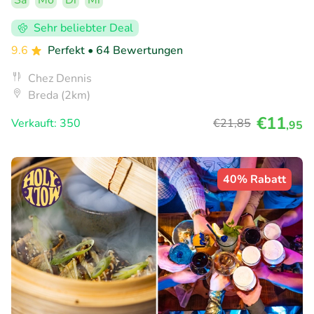
Sa
Mo
Di
Mi
Sehr beliebter Deal
9.6
Perfekt
• 64 Bewertungen
Chez Dennis
Breda (2km)
€11
Verkauft: 350
€21
,85
,95
40% Rabatt