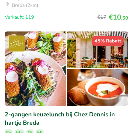
Breda (2km)
€10
Verkauft: 119
€17
,50
45% Rabatt
2-gangen keuzelunch bij Chez Dennis in
hartje Breda