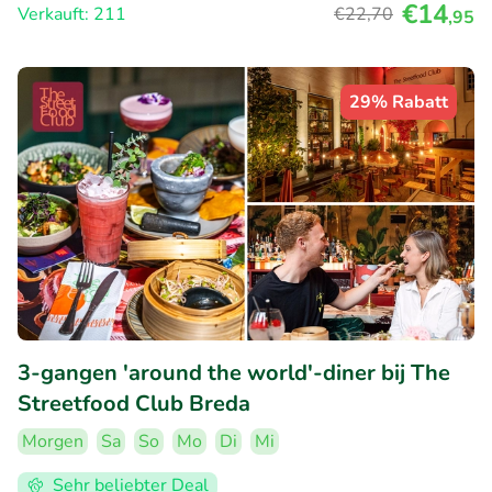
€14
Verkauft: 211
€22
,70
,95
29% Rabatt
3-gangen 'around the world'-diner bij The
Streetfood Club Breda
Morgen
Sa
So
Mo
Di
Mi
Sehr beliebter Deal