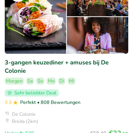
3-gangen keuzediner + amuses bij De
Colonie
Morgen
Sa
So
Mo
Di
Mi
Sehr beliebter Deal
9.8
Perfekt
• 808 Bewertungen
De Colonie
Breda (2km)