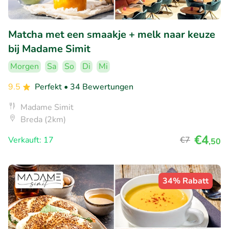
Matcha met een smaakje + melk naar keuze
bij Madame Simit
Morgen
Sa
So
Di
Mi
9.5
Perfekt
• 34 Bewertungen
Madame Simit
Breda (2km)
€4
Verkauft: 17
€7
,50
34% Rabatt