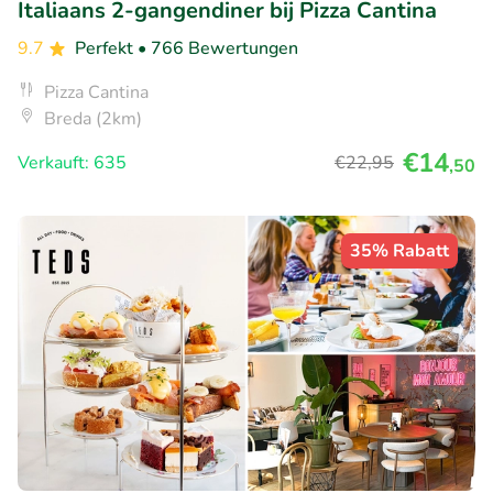
Italiaans 2-gangendiner bij Pizza Cantina
9.7
Perfekt
• 766 Bewertungen
Pizza Cantina
Breda (2km)
€14
Verkauft: 635
€22
,95
,50
35% Rabatt