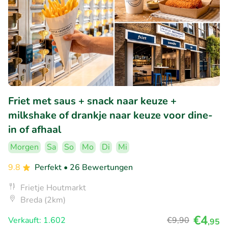
Friet met saus + snack naar keuze +
milkshake of drankje naar keuze voor dine-
in of afhaal
Morgen
Sa
So
Mo
Di
Mi
9.8
Perfekt
• 26 Bewertungen
Frietje Houtmarkt
Breda (2km)
€4
Verkauft: 1.602
€9
,90
,95