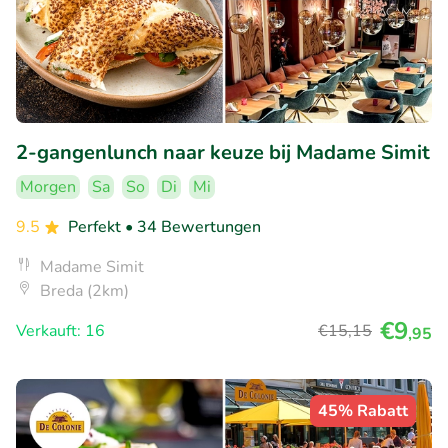
2-gangenlunch naar keuze bij Madame Simit
Morgen
Sa
So
Di
Mi
9.5
Perfekt
• 34 Bewertungen
Madame Simit
Breda (2km)
€9
Verkauft: 16
€15
,15
,95
45% Rabatt