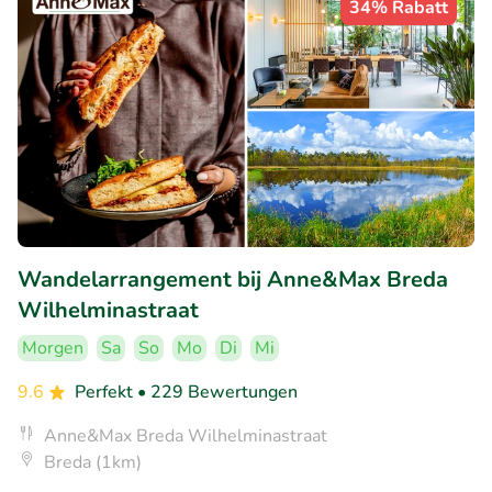
34% Rabatt
Wandelarrangement bij Anne&Max Breda
Wilhelminastraat
Morgen
Sa
So
Mo
Di
Mi
9.6
Perfekt
• 229 Bewertungen
Anne&Max Breda Wilhelminastraat
Breda (1km)