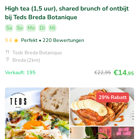
High tea (1,5 uur), shared brunch of ontbijt
bij Teds Breda Botanique
Sa
So
Mo
Di
Mi
9.6
Perfekt
• 220 Bewertungen
Teds Breda Botanique
Breda (2km)
€14
Verkauft: 195
€22
,95
,95
29% Rabatt