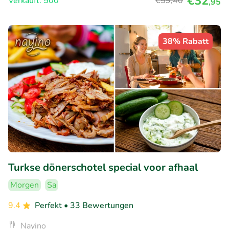
€32
Verkauft: 500
€59
,40
,95
38% Rabatt
Turkse dönerschotel special voor afhaal
Morgen
Sa
9.4
Perfekt
• 33 Bewertungen
Nayino