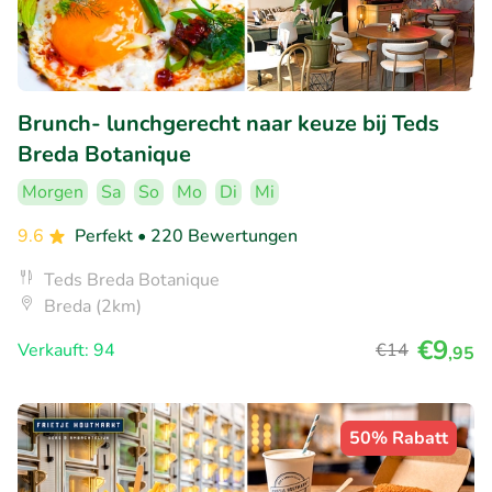
Brunch- lunchgerecht naar keuze bij Teds
Breda Botanique
Morgen
Sa
So
Mo
Di
Mi
9.6
Perfekt
• 220 Bewertungen
Teds Breda Botanique
Breda (2km)
€9
Verkauft: 94
€14
,95
50% Rabatt