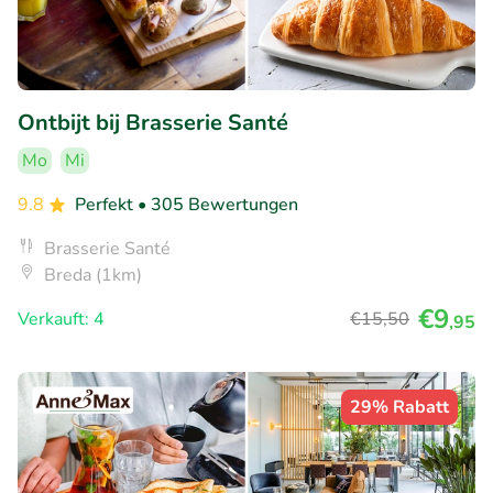
Ontbijt bij Brasserie Santé
Mo
Mi
9.8
Perfekt
• 305 Bewertungen
Brasserie Santé
Breda (1km)
€9
Verkauft: 4
€15
,50
,95
29% Rabatt