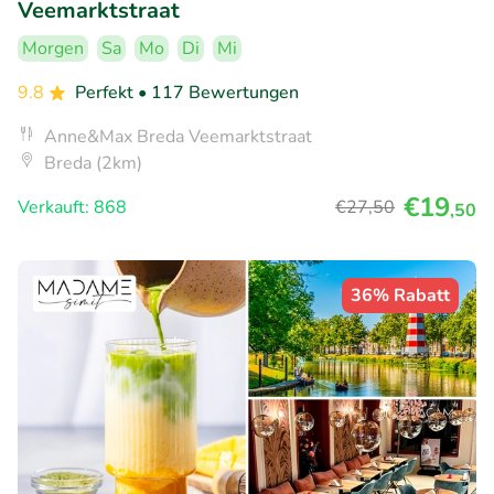
Veemarktstraat
Morgen
Sa
Mo
Di
Mi
9.8
Perfekt
• 117 Bewertungen
Anne&Max Breda Veemarktstraat
Breda (2km)
€19
Verkauft: 868
€27
,50
,50
36% Rabatt