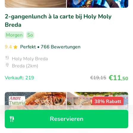
2-gangenlunch à la carte bij Holy Moly
Breda
Morgen
So
9.4
Perfekt
• 766 Bewertungen
Holy Moly Breda
Breda (2km)
€11
Verkauft: 219
€19
,15
,50
38% Rabatt
Reservieren
Entdecken
Suchen
Buchungen
Menü