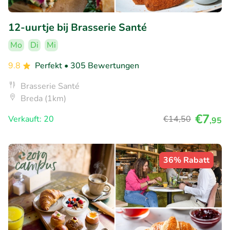
12-uurtje bij Brasserie Santé
Mo
Di
Mi
9.8
Perfekt
• 305 Bewertungen
Brasserie Santé
Breda (1km)
€7
Verkauft: 20
€14
,50
,95
36% Rabatt