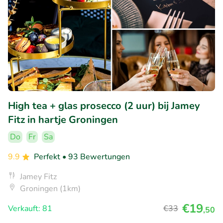
High tea + glas prosecco (2 uur) bij Jamey
Fitz in hartje Groningen
Do
Fr
Sa
9.9
Perfekt
• 93 Bewertungen
Jamey Fitz
Groningen (1km)
€19
Verkauft: 81
€33
,50