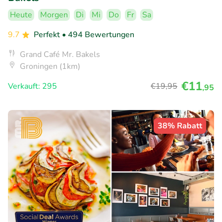
Heute
Morgen
Di
Mi
Do
Fr
Sa
9.7
Perfekt
• 494 Bewertungen
Grand Café Mr. Bakels
Groningen (1km)
€11
Verkauft: 295
€19
,95
,95
38% Rabatt