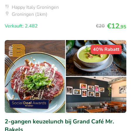
Happy Italy Groningen
Groningen (1km)
€12
Verkauft: 2.482
€20
,95
40% Rabatt
2-gangen keuzelunch bij Grand Café Mr.
Bakels