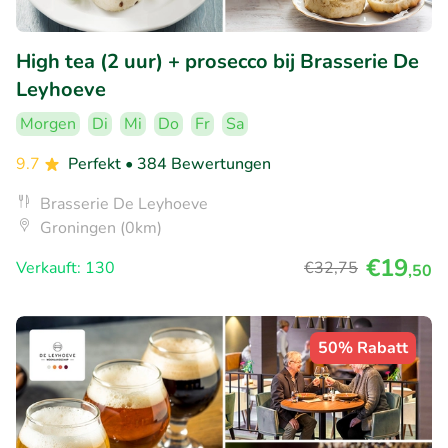
High tea (2 uur) + prosecco bij Brasserie De
Leyhoeve
Morgen
Di
Mi
Do
Fr
Sa
9.7
Perfekt
• 384 Bewertungen
Brasserie De Leyhoeve
Groningen (0km)
€19
Verkauft: 130
€32
,75
,50
50% Rabatt