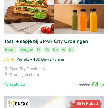
Tosti + sapje bij SPAR City Groningen
Heute
Morgen
Di
Mi
Do
Fr
Sa
9.9
Perfekt
• 409 Bewertungen
Spar City Groningen
Groningen (1km)
€4
Verkauft: 23
€8
,60
,50
39% Rabatt