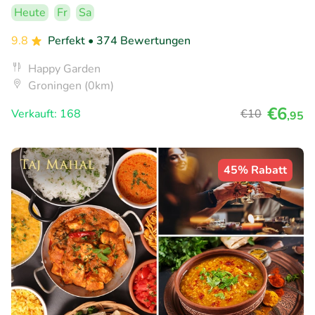
Heute
Fr
Sa
9.8
Perfekt
• 374 Bewertungen
Happy Garden
Groningen (0km)
€6
Verkauft: 168
€10
,95
45% Rabatt