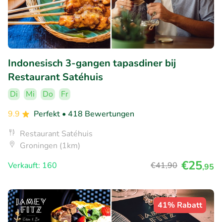
Indonesisch 3-gangen tapasdiner bij
Restaurant Satéhuis
Di
Mi
Do
Fr
9.9
Perfekt
• 418 Bewertungen
Restaurant Satéhuis
Groningen (1km)
€25
Verkauft: 160
€41
,90
,95
41% Rabatt