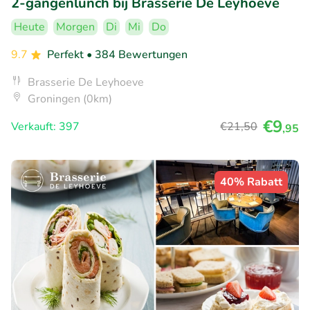
2-gangenlunch bij Brasserie De Leyhoeve
Heute
Morgen
Di
Mi
Do
9.7
Perfekt
• 384 Bewertungen
Brasserie De Leyhoeve
Groningen (0km)
€9
Verkauft: 397
€21
,50
,95
40% Rabatt