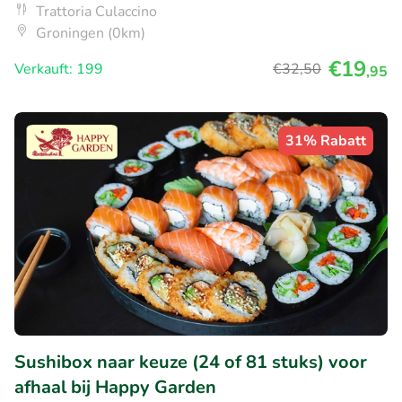
Trattoria Culaccino
Groningen (0km)
€19
Verkauft: 199
€32
,50
,95
31% Rabatt
Sushibox naar keuze (24 of 81 stuks) voor
afhaal bij Happy Garden