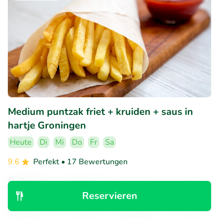
Medium puntzak friet + kruiden + saus in
hartje Groningen
Heute
Di
Mi
Do
Fr
Sa
9.6
Perfekt
• 17 Bewertungen
Snexx
Groningen (1km)
Reservieren
Entdecken
Suchen
Buchungen
Menü
€2
Verkauft: 177
€4
,10
,50