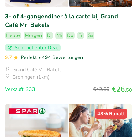
3- of 4-gangendiner à la carte bij Grand
Café Mr. Bakels
Heute
Morgen
Di
Mi
Do
Fr
Sa
Sehr beliebter Deal
9.7
Perfekt
• 494 Bewertungen
Grand Café Mr. Bakels
Groningen (1km)
€26
Verkauft: 233
€42
,50
,50
48% Rabatt