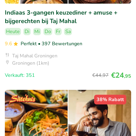
Indiaas 3-gangen keuzediner + amuse +
bijgerechten bij Taj Mahal
Heute
Di
Mi
Do
Fr
Sa
9.6
Perfekt
• 397 Bewertungen
Taj Mahal Groningen
Groningen (1km)
€24
Verkauft: 351
€44
,97
,95
38% Rabatt