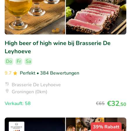
High beer of high wine bij Brasserie De
Leyhoeve
Do
Fr
Sa
9.7
Perfekt
• 384 Bewertungen
Brasserie De Leyhoeve
Groningen (0km)
€32
Verkauft: 58
€65
,50
39% Rabatt