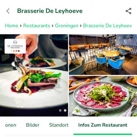
+31882050505
Brasserie De Leyhoeve
Erreichbar bis 23:00 Uhr (max
0,09€/Min)
Home
Restaurants
Groningen
Brasserie De Leyhoeve
ationen
Bilder
Standort
Infos Zum Restaurant