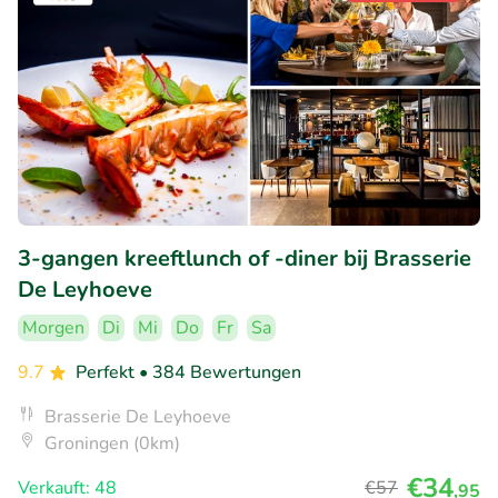
3-gangen kreeftlunch of -diner bij Brasserie
De Leyhoeve
Morgen
Di
Mi
Do
Fr
Sa
9.7
Perfekt
• 384 Bewertungen
Brasserie De Leyhoeve
Groningen (0km)
€34
Verkauft: 48
€57
,95