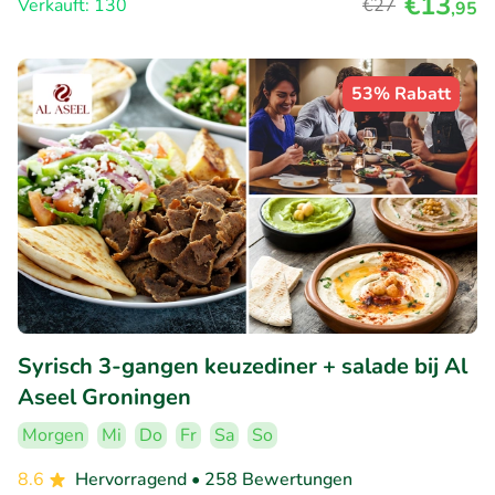
€13
Verkauft: 130
€27
,95
53% Rabatt
Syrisch 3-gangen keuzediner + salade bij Al
Aseel Groningen
Morgen
Mi
Do
Fr
Sa
So
8.6
Hervorragend
• 258 Bewertungen