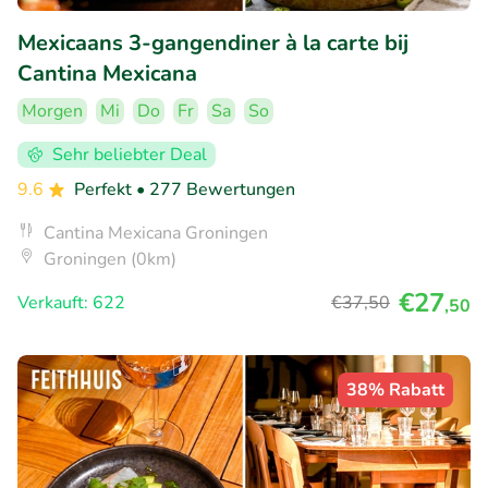
Mexicaans 3-gangendiner à la carte bij
Cantina Mexicana
Morgen
Mi
Do
Fr
Sa
So
Sehr beliebter Deal
9.6
Perfekt
• 277 Bewertungen
Cantina Mexicana Groningen
Groningen (0km)
€27
Verkauft: 622
€37
,50
,50
38% Rabatt