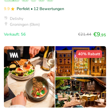
9.9
Perfekt
• 12 Bewertungen
Delishy
Groningen (0km)
€9
Verkauft: 56
€21
,44
,95
40% Rabatt