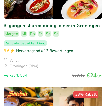
3-gangen shared dining-diner in Groningen
Morgen
Mi
Do
Fr
Sa
So
Sehr beliebter Deal
8.6
Hervorragend
• 13 Bewertungen
Wijck
Groningen (0km)
€24
Verkauft: 534
€39
,40
,95
38% Rabatt