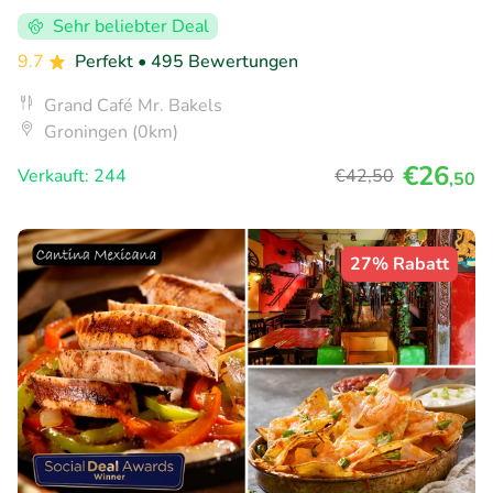
Sehr beliebter Deal
9.7
Perfekt
• 495 Bewertungen
Grand Café Mr. Bakels
Groningen (0km)
€26
Verkauft: 244
€42
,50
,50
27% Rabatt