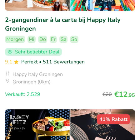
2-gangendiner à la carte bij Happy Italy
Groningen
Morgen
Mi
Do
Fr
Sa
So
Sehr beliebter Deal
9.1
Perfekt
• 511 Bewertungen
Happy Italy Groningen
Groningen (0km)
€12
Verkauft: 2.529
€20
,95
41% Rabatt