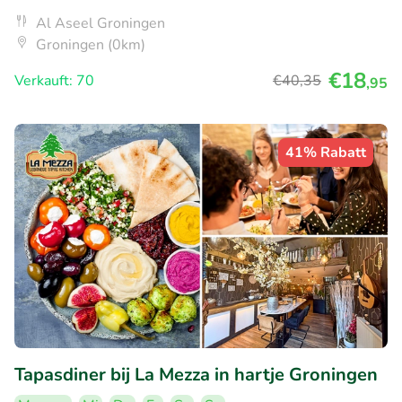
Al Aseel Groningen
Groningen (0km)
€18
Verkauft: 70
€40
,35
,95
41% Rabatt
Tapasdiner bij La Mezza in hartje Groningen