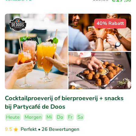
40% Rabatt
Cocktailproeverij of bierproeverij + snacks
bij Partycafé de Doos
Heute
Morgen
Mi
Do
Fr
Sa
9.5
Perfekt
• 26 Bewertungen