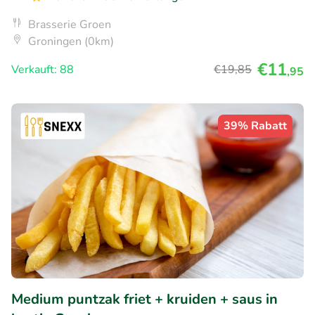
Brasserie Groen
Groningen (0km)
€11
Verkauft: 88
€19
,85
,95
39% Rabatt
Medium puntzak friet + kruiden + saus in