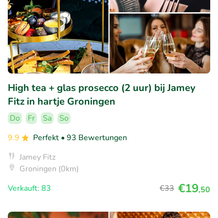
High tea + glas prosecco (2 uur) bij Jamey
Fitz in hartje Groningen
Do
Fr
Sa
So
9.9
Perfekt
• 93 Bewertungen
Jamey Fitz
Groningen (0km)
€19
Verkauft: 83
€33
,50