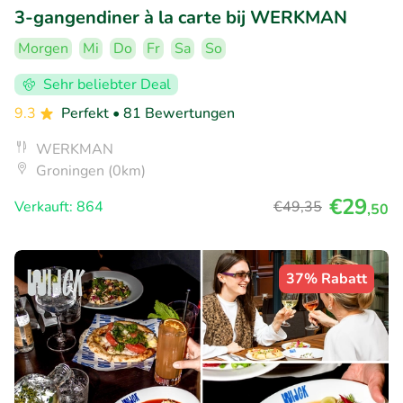
3-gangendiner à la carte bij WERKMAN
Morgen
Mi
Do
Fr
Sa
So
Sehr beliebter Deal
9.3
Perfekt
• 81 Bewertungen
WERKMAN
Groningen (0km)
€29
Verkauft: 864
€49
,35
,50
37% Rabatt