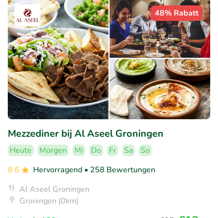
48% Rabatt
Mezzediner bij Al Aseel Groningen
Heute
Morgen
Mi
Do
Fr
Sa
So
8.6
Hervorragend
• 258 Bewertungen
Al Aseel Groningen
Groningen (0km)