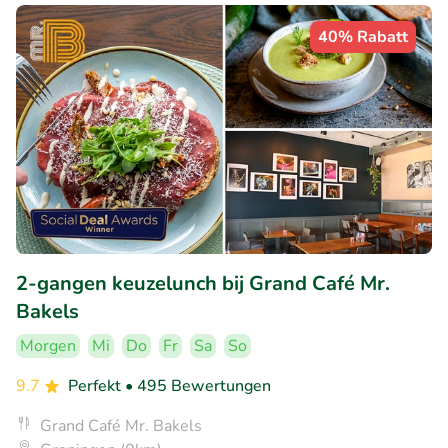
40% Rabatt
2-gangen keuzelunch bij Grand Café Mr.
Bakels
Morgen
Mi
Do
Fr
Sa
So
9.7
Perfekt
• 495 Bewertungen
Grand Café Mr. Bakels