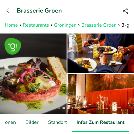
+31882050505
Brasserie Groen
Erreichbar bis 23:00 Uhr (max
0,09€/Min)
Home
Restaurants
Groningen
Brasserie Groen
3-gan
ationen
Bilder
Standort
Infos Zum Restaurant