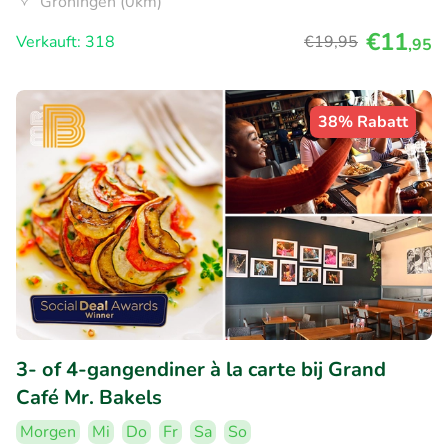
Groningen (0km)
€11
Verkauft: 318
€19
,95
,95
38% Rabatt
3- of 4-gangendiner à la carte bij Grand
Café Mr. Bakels
Morgen
Mi
Do
Fr
Sa
So