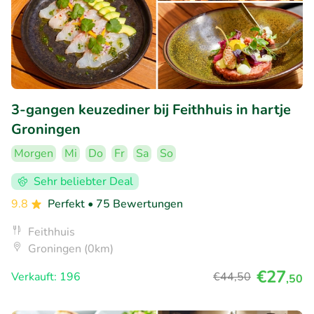
3-gangen keuzediner bij Feithhuis in hartje
Groningen
Morgen
Mi
Do
Fr
Sa
So
Sehr beliebter Deal
9.8
Perfekt
• 75 Bewertungen
Feithhuis
Groningen (0km)
€27
Verkauft: 196
€44
,50
,50