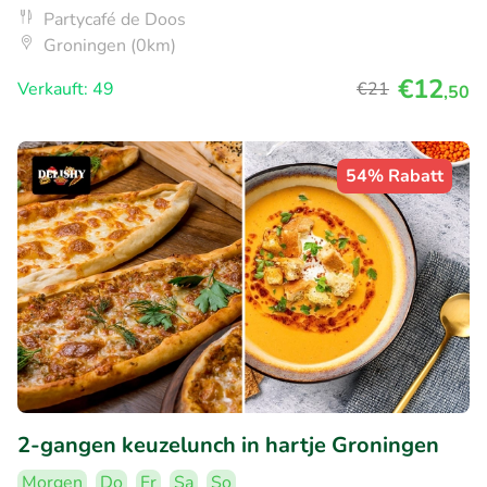
Partycafé de Doos
Groningen (0km)
€12
Verkauft: 49
€21
,50
54% Rabatt
2-gangen keuzelunch in hartje Groningen
Morgen
Do
Fr
Sa
So