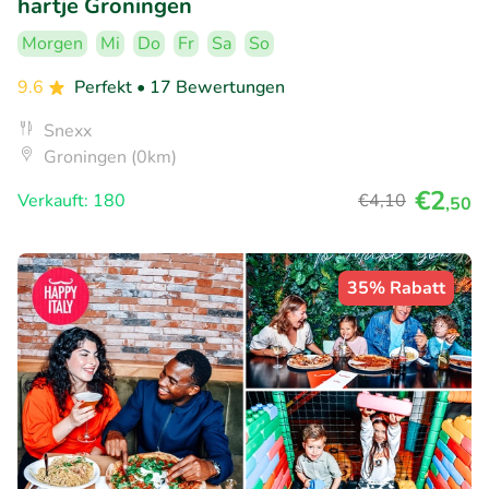
hartje Groningen
Morgen
Mi
Do
Fr
Sa
So
9.6
Perfekt
• 17 Bewertungen
Snexx
Groningen (0km)
€2
Verkauft: 180
€4
,10
,50
35% Rabatt