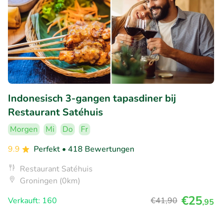
Indonesisch 3-gangen tapasdiner bij
Restaurant Satéhuis
Morgen
Mi
Do
Fr
9.9
Perfekt
• 418 Bewertungen
Restaurant Satéhuis
Groningen (0km)
€25
Verkauft: 160
€41
,90
,95