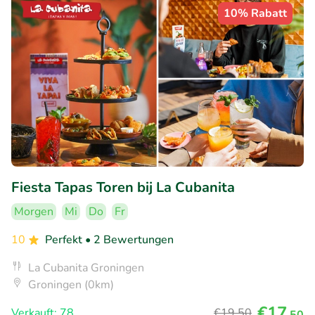
10% Rabatt
Fiesta Tapas Toren bij La Cubanita
Morgen
Mi
Do
Fr
10
Perfekt
• 2 Bewertungen
La Cubanita Groningen
Groningen (0km)
€17
Verkauft: 78
€19
,50
,50