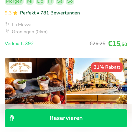
Morgen
Mi
Do
Fr
Sa
So
9.3
Perfekt
• 781 Bewertungen
La Mezza
Groningen (0km)
€15
Verkauft: 392
€26
,25
,50
31% Rabatt
Reservieren
Entdecken
Suchen
Buchungen
Menü