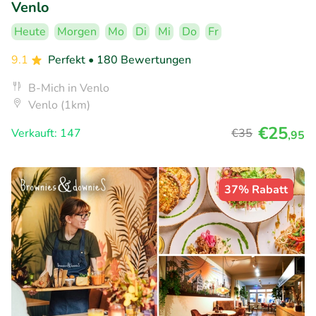
Venlo
Heute
Morgen
Mo
Di
Mi
Do
Fr
9.1
Perfekt
• 180 Bewertungen
B-Mich in Venlo
Venlo (1km)
€25
Verkauft: 147
€35
,95
37% Rabatt