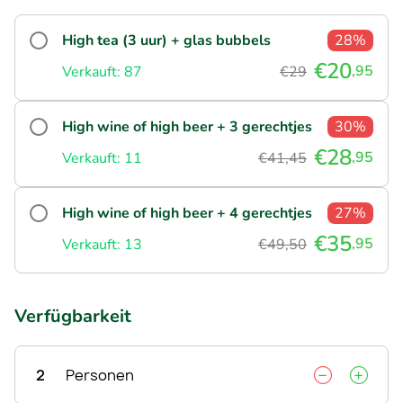
High tea (3 uur) + glas bubbels
28%
€20
,95
Verkauft: 87
€29
High wine of high beer + 3 gerechtjes
30%
€28
,95
Verkauft: 11
€41,45
High wine of high beer + 4 gerechtjes
27%
€35
,95
Verkauft: 13
€49,50
Verfügbarkeit
2
Personen