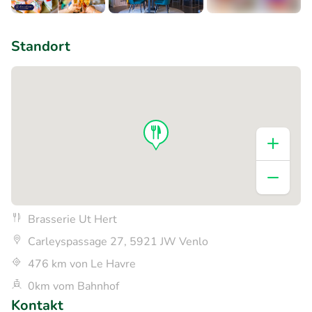
+8
Standort
Brasserie Ut Hert
Carleyspassage 27, 5921 JW Venlo
476 km von Le Havre
0km vom Bahnhof
Kontakt