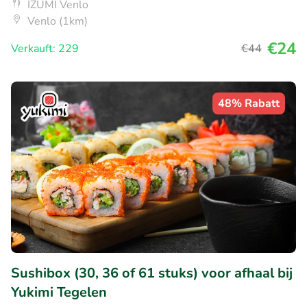
IZUMI Venlo
Venlo (1km)
€24
Verkauft: 229
€44
48% Rabatt
Sushibox (30, 36 of 61 stuks) voor afhaal bij
Yukimi Tegelen