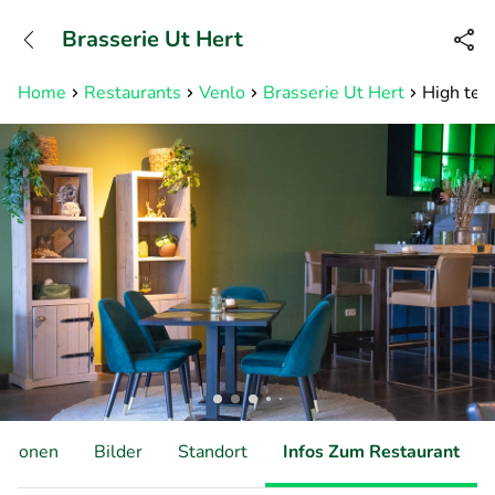
+31882050505
Brasserie Ut Hert
Erreichbar bis 23:00 Uhr (max
0,09€/Min)
Home
Restaurants
Venlo
Brasserie Ut Hert
High tea,
ationen
Bilder
Standort
Infos Zum Restaurant