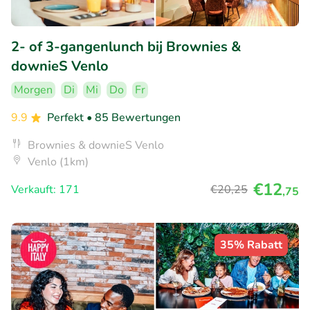
2- of 3-gangenlunch bij Brownies &
downieS Venlo
Morgen
Di
Mi
Do
Fr
9.9
Perfekt
• 85 Bewertungen
Brownies & downieS Venlo
Venlo (1km)
€12
Verkauft: 171
€20
,25
,75
35% Rabatt