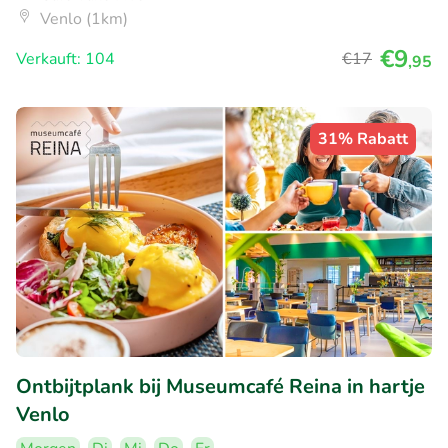
Venlo (1km)
€9
Verkauft: 104
€17
,95
31% Rabatt
Ontbijtplank bij Museumcafé Reina in hartje
Venlo