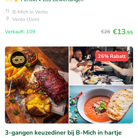
B-Mich in Venlo
Venlo (1km)
€13
Verkauft: 109
€26
,95
26% Rabatt
3-gangen keuzediner bij B-Mich in hartje