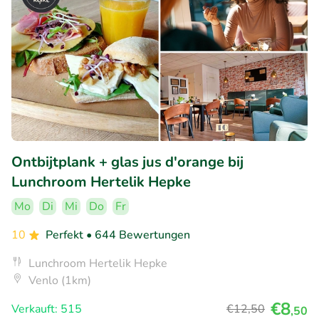
Ontbijtplank + glas jus d'orange bij
Lunchroom Hertelik Hepke
Mo
Di
Mi
Do
Fr
10
Perfekt
• 644 Bewertungen
Lunchroom Hertelik Hepke
Venlo (1km)
€8
Verkauft: 515
€12
,50
,50