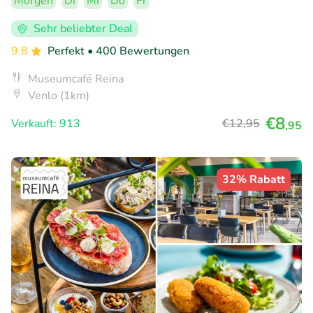
Morgen
Di
Mi
Do
Fr
Sehr beliebter Deal
9.8
Perfekt
• 400 Bewertungen
Museumcafé Reina
Venlo (1km)
€8
Verkauft: 913
€12
,95
,95
32% Rabatt