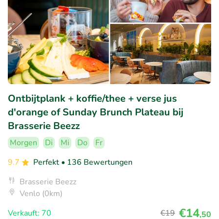
Ontbijtplank + koffie/thee + verse jus
d'orange of Sunday Brunch Plateau bij
Brasserie Beezz
Morgen
Di
Mi
Do
Fr
9.7
Perfekt
• 136 Bewertungen
Brasserie Beezz
Venlo (0km)
€14
Verkauft: 70
€19
,50