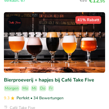
€12
Verkauft: 67
€21
,95
41% Rabatt
Bierproeverij + hapjes bij Café Take Five
Morgen
Mo
Mi
Do
Fr
9.3
Perfekt
• 34 Bewertungen
Café Take Five