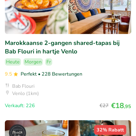
Marokkaanse 2-gangen shared-tapas bij
Bab Flouri in hartje Venlo
Heute
Morgen
Fr
9.5
Perfekt
• 228 Bewertungen
Bab Flouri
Venlo (1km)
€18
Verkauft: 226
€27
,95
32% Rabatt