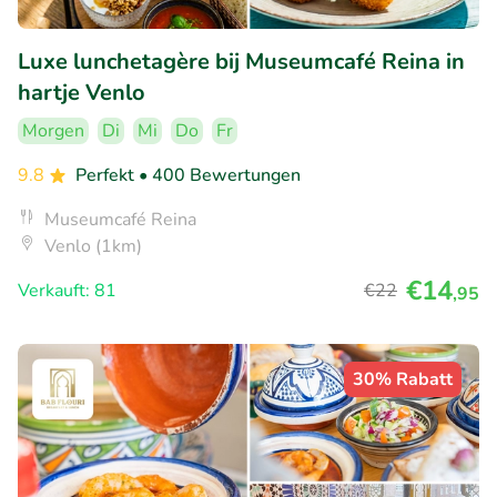
Luxe lunchetagère bij Museumcafé Reina in
hartje Venlo
Morgen
Di
Mi
Do
Fr
9.8
Perfekt
• 400 Bewertungen
Museumcafé Reina
Venlo (1km)
€14
Verkauft: 81
€22
,95
30% Rabatt