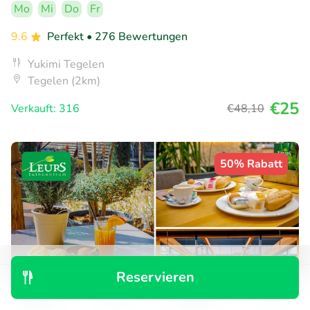
Mo
Mi
Do
Fr
9.6
Perfekt
• 276 Bewertungen
Yukimi Tegelen
Tegelen (2km)
€25
Verkauft: 316
€48
,10
50% Rabatt
Reservieren
Entdecken
Suchen
Buchungen
Menü