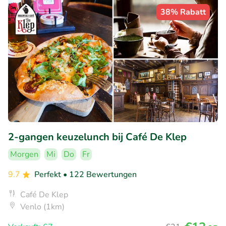
38% Rabatt
2-gangen keuzelunch bij Café De Klep
Morgen
Mi
Do
Fr
9.7
Perfekt
• 122 Bewertungen
Café De Klep
Venlo (1km)