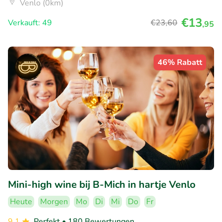
Venlo (0km)
€13
Verkauft: 49
€23
,60
,95
46% Rabatt
Mini-high wine bij B-Mich in hartje Venlo
Heute
Morgen
Mo
Di
Mi
Do
Fr
9.1
Perfekt
• 180 Bewertungen