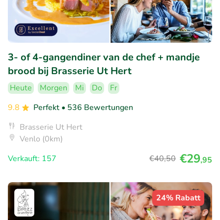
3- of 4-gangendiner van de chef + mandje
brood bij Brasserie Ut Hert
Heute
Morgen
Mi
Do
Fr
9.8
Perfekt
• 536 Bewertungen
Brasserie Ut Hert
Venlo (0km)
€29
Verkauft: 157
€40
,50
,95
24% Rabatt