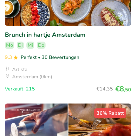
Brunch in hartje Amsterdam
Mo
Di
Mi
Do
9.3
Perfekt
• 30 Bewertungen
Artista
Amsterdam (0km)
€8
Verkauft: 215
€14
,35
,50
36% Rabatt