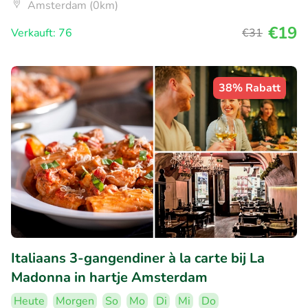
Amsterdam (0km)
€19
Verkauft: 76
€31
38% Rabatt
Italiaans 3-gangendiner à la carte bij La
Madonna in hartje Amsterdam
Heute
Morgen
So
Mo
Di
Mi
Do