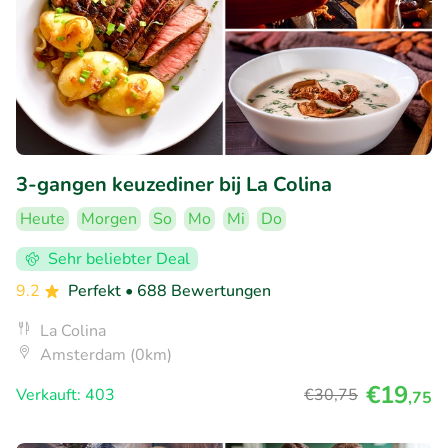
3-gangen keuzediner bij La Colina
Heute
Morgen
So
Mo
Mi
Do
Sehr beliebter Deal
9.2
Perfekt
• 688 Bewertungen
La Colina
Amsterdam (0km)
€19
Verkauft: 403
€30
,75
,75