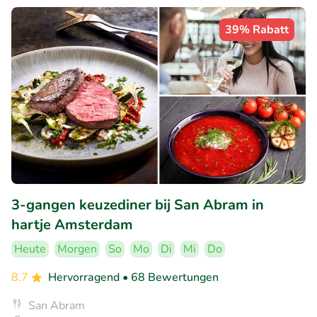
39% Rabatt
3-gangen keuzediner bij San Abram in
hartje Amsterdam
Heute
Morgen
So
Mo
Di
Mi
Do
8.7
Hervorragend
• 68 Bewertungen
San Abram