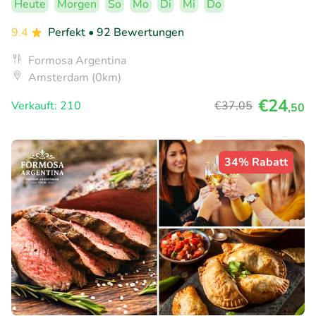
Heute
Morgen
So
Mo
Di
Mi
Do
9.4
Perfekt
• 92 Bewertungen
Formosa Argentina
Amsterdam (0km)
€24
Verkauft: 210
€37
,05
,50
34% Rabatt