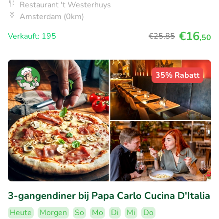
Restaurant 't Westerhuys
Amsterdam (0km)
€16
Verkauft: 195
€25
,85
,50
35% Rabatt
3-gangendiner bij Papa Carlo Cucina D'Italia
Heute
Morgen
So
Mo
Di
Mi
Do