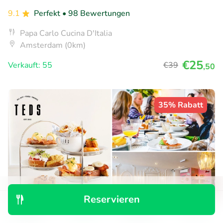
9.1
Perfekt
• 98 Bewertungen
Papa Carlo Cucina D'Italia
Amsterdam (0km)
€25
Verkauft: 55
€39
,50
35% Rabatt
Reservieren
Entdecken
Suchen
Buchungen
Menü