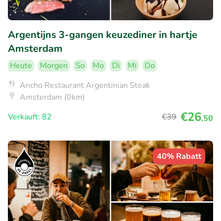
Argentijns 3-gangen keuzediner in hartje
Amsterdam
Heute
Morgen
So
Mo
Di
Mi
Do
Ancho Restaurant Argentinian Steak
Amsterdam (0km)
€26
Verkauft: 82
€39
,50
40% Rabatt