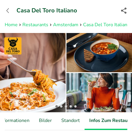
+31882050505
Casa Del Toro Italiano
Erreichbar bis 23:00 Uhr (max
0,09€/Min)
Home
Restaurants
Amsterdam
Casa Del Toro Italiano
Informationen
Bilder
Standort
Infos Zum Restaura