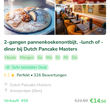
2-gangen pannenkoekenontbijt, -lunch of -
diner bij Dutch Pancake Masters
Heute
Morgen
So
Mo
Di
Mi
Do
Sehr beliebter Deal
9.2
Perfekt
• 326 Bewertungen
Dutch Pancake Masters
Amsterdam (0km)
€14
Verkauft: 456
€22
,50
,50