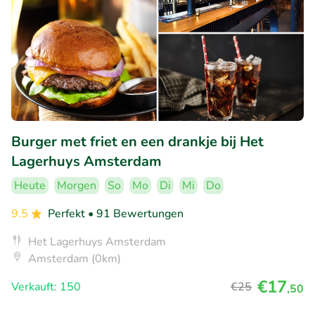
Burger met friet en een drankje bij Het
Lagerhuys Amsterdam
Heute
Morgen
So
Mo
Di
Mi
Do
9.5
Perfekt
• 91 Bewertungen
Het Lagerhuys Amsterdam
Amsterdam (0km)
€17
Verkauft: 150
€25
,50