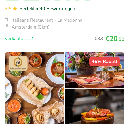
9.5
Perfekt
• 90 Bewertungen
Italiaans Restaurant - La Madonna
Amsterdam (0km)
€20
Verkauft: 112
€33
,50
46% Rabatt