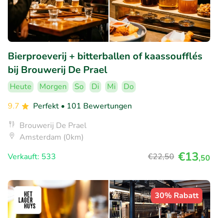
Bierproeverij + bitterballen of kaassoufflés
bij Brouwerij De Prael
Heute
Morgen
So
Di
Mi
Do
9.7
Perfekt
• 101 Bewertungen
Brouwerij De Prael
Amsterdam (0km)
€13
Verkauft: 533
€22
,50
,50
30% Rabatt