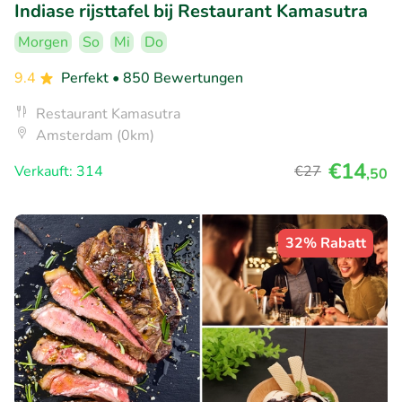
Indiase rijsttafel bij Restaurant Kamasutra
Morgen
So
Mi
Do
9.4
Perfekt
• 850 Bewertungen
Restaurant Kamasutra
Amsterdam (0km)
€14
Verkauft: 314
€27
,50
32% Rabatt