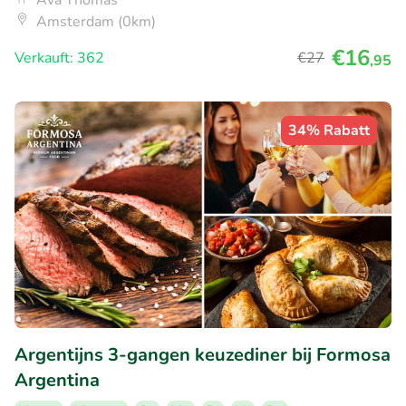
Ava Thomas
Amsterdam (0km)
€16
Verkauft: 362
€27
,95
34% Rabatt
Argentijns 3-gangen keuzediner bij Formosa
Argentina