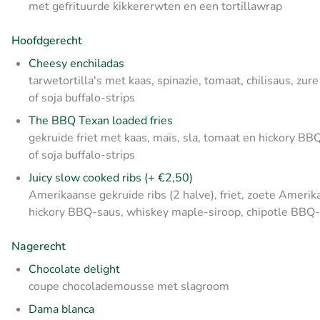
met gefrituurde kikkererwten en een tortillawrap
Hoofdgerecht
Cheesy enchiladas
tarwetortilla's met kaas, spinazie, tomaat, chilisaus, zur
of soja buffalo-strips
The BBQ Texan loaded fries
gekruide friet met kaas, maïs, sla, tomaat en hickory BB
of soja buffalo-strips
Juicy slow cooked ribs (+ €2,50)
Amerikaanse gekruide ribs (2 halve), friet, zoete Ameri
hickory BBQ-saus, whiskey maple-siroop, chipotle BBQ
Nagerecht
Chocolate delight
coupe chocolademousse met slagroom
Dama blanca