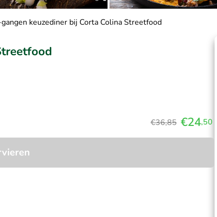
-gangen keuzediner bij Corta Colina Streetfood
Streetfood
€24
,50
€36,85
rvieren