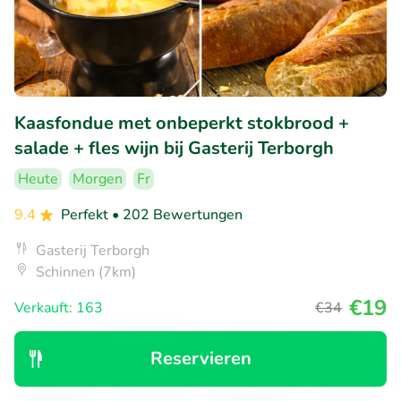
Kaasfondue met onbeperkt stokbrood +
salade + fles wijn bij Gasterij Terborgh
Heute
Morgen
Fr
9.4
Perfekt
• 202 Bewertungen
Gasterij Terborgh
Schinnen (7km)
€19
Verkauft: 163
€34
Reservieren
46% Rabatt
Entdecken
Suchen
Buchungen
Menü