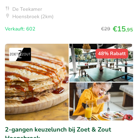
De Teekamer
Hoensbroek (2km)
€15
Verkauft: 602
€29
,95
48% Rabatt
2-gangen keuzelunch bij Zoet & Zout