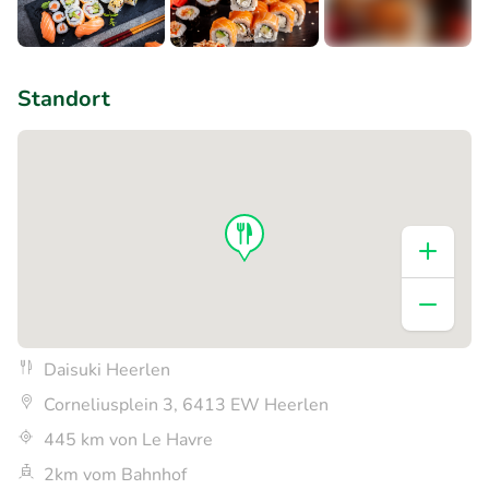
+1
Standort
Daisuki Heerlen
Corneliusplein 3, 6413 EW Heerlen
445 km von Le Havre
2km vom Bahnhof