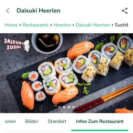
+31882050505
Daisuki Heerlen
Erreichbar bis 23:00 Uhr (max
0,09€/Min)
Home
Restaurants
Heerlen
Daisuki Heerlen
Sushibox
ationen
Bilder
Standort
Infos Zum Restaurant