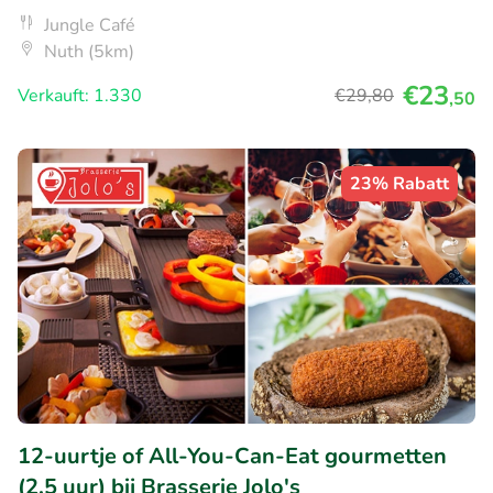
Jungle Café
Nuth (5km)
€23
Verkauft: 1.330
€29
,80
,50
23% Rabatt
12-uurtje of All-You-Can-Eat gourmetten
(2,5 uur) bij Brasserie Jolo's