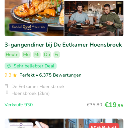
3-gangendiner bij De Eetkamer Hoensbroek
Heute
Mo
Mi
Do
Fr
Sehr beliebter Deal
9.3
Perfekt
• 6.375 Bewertungen
De Eetkamer Hoensbroek
Hoensbroek (2km)
€19
Verkauft: 930
€35
,80
,95
50% Rabatt