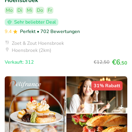
Hoensbroek
Mo
Di
Mi
Do
Fr
Sehr beliebter Deal
9.4
Perfekt
• 702 Bewertungen
Zoet & Zout Hoensbroek
Hoensbroek (2km)
€6
Verkauft: 312
€12
,50
,50
31% Rabatt