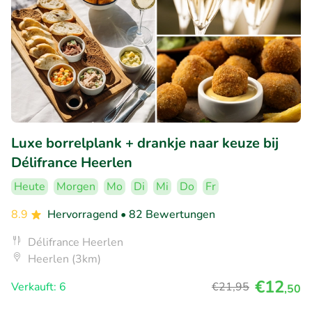
Luxe borrelplank + drankje naar keuze bij
Délifrance Heerlen
Heute
Morgen
Mo
Di
Mi
Do
Fr
8.9
Hervorragend
• 82 Bewertungen
Délifrance Heerlen
Heerlen (3km)
€12
Verkauft: 6
€21
,95
,50