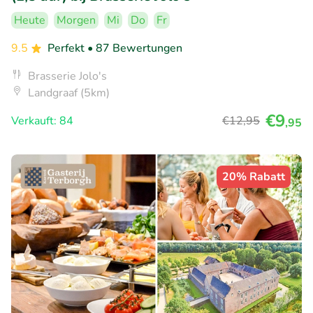
Heute
Morgen
Mi
Do
Fr
9.5
Perfekt
• 87 Bewertungen
Brasserie Jolo's
Landgraaf (5km)
€9
Verkauft: 84
€12
,95
,95
20% Rabatt