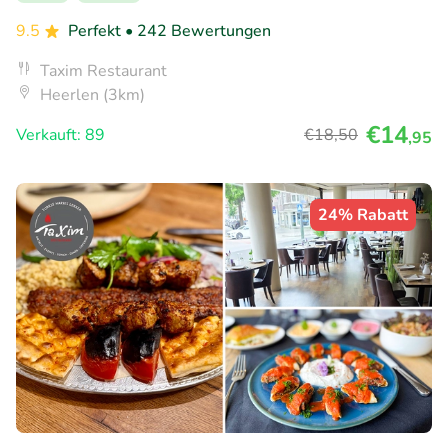
9.5
Perfekt
• 242 Bewertungen
Taxim Restaurant
Heerlen (3km)
€14
Verkauft: 89
€18
,50
,95
24% Rabatt