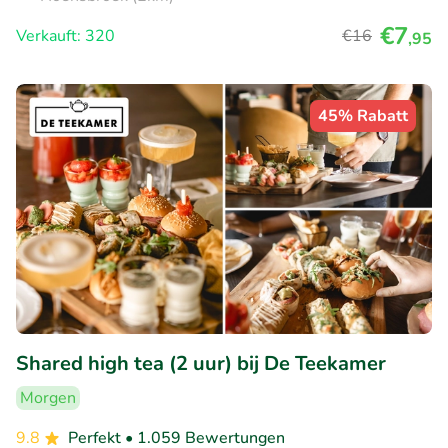
€7
Verkauft: 320
€16
,95
45% Rabatt
Shared high tea (2 uur) bij De Teekamer
Morgen
9.8
Perfekt
• 1.059 Bewertungen