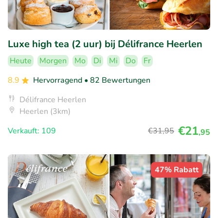
Luxe high tea (2 uur) bij Délifrance Heerlen
Heute
Morgen
Mo
Di
Mi
Do
Fr
8.9
Hervorragend
• 82 Bewertungen
Délifrance Heerlen
Heerlen (3km)
€21
Verkauft: 109
€31
,95
,95
47% Rabatt