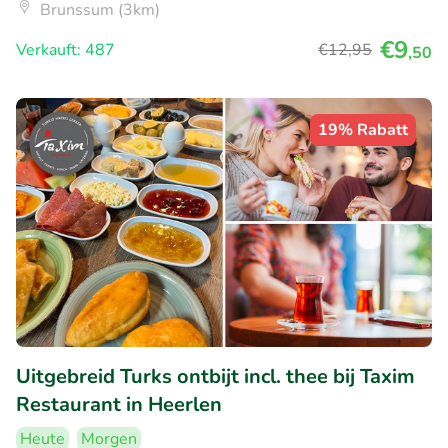
Brunssum (3km)
€9
Verkauft: 487
€12
,95
,50
19% Rabatt
Uitgebreid Turks ontbijt incl. thee bij Taxim
Restaurant in Heerlen
Heute
Morgen