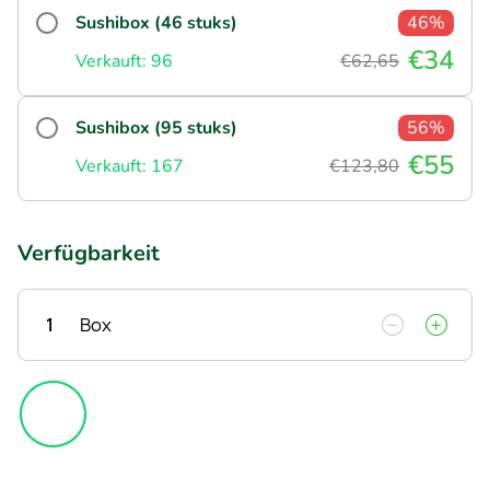
Sushibox (46 stuks)
46%
€34
Verkauft: 96
€62,65
Sushibox (95 stuks)
56%
€55
Verkauft: 167
€123,80
Verfügbarkeit
1
Box