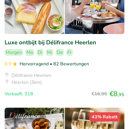
Luxe ontbijt bij Délifrance Heerlen
Morgen
Mo
Di
Mi
Do
Fr
8.9
Hervorragend
• 82 Bewertungen
Délifrance Heerlen
Heerlen (3km)
€8
Verkauft: 318
€16
,95
,95
43% Rabatt