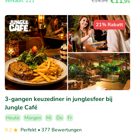
€11
Verkauft: 221
€14
,95
,95
21% Rabatt
3-gangen keuzediner in junglesfeer bij
Jungle Café
Heute
Morgen
Mi
Do
Fr
9.2
Perfekt
• 377 Bewertungen