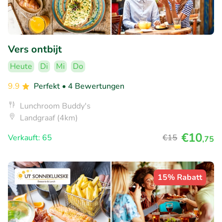
Vers ontbijt
Heute
Di
Mi
Do
9.9
Perfekt
• 4 Bewertungen
Lunchroom Buddy's
Landgraaf (4km)
€10
Verkauft: 65
€15
,75
15% Rabatt