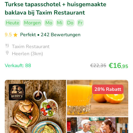
Turkse tapasschotel + huisgemaakte
baklava bij Taxim Restaurant
Heute
Morgen
Mo
Mi
Do
Fr
9.5
Perfekt
• 242 Bewertungen
Taxim Restaurant
Heerlen (3km)
€16
Verkauft: 88
€22
,35
,95
28% Rabatt