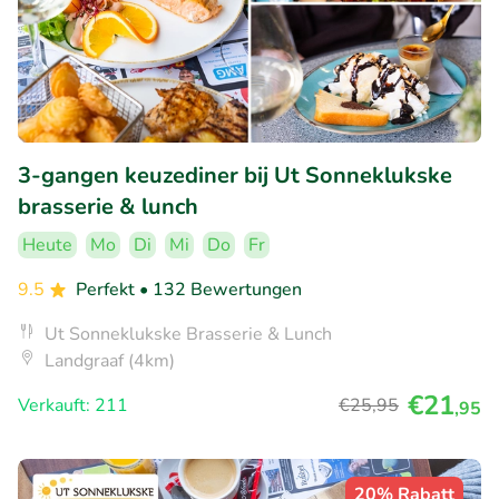
3-gangen keuzediner bij Ut Sonneklukske
brasserie & lunch
Heute
Mo
Di
Mi
Do
Fr
9.5
Perfekt
• 132 Bewertungen
Ut Sonneklukske Brasserie & Lunch
Landgraaf (4km)
€21
Verkauft: 211
€25
,95
,95
20% Rabatt