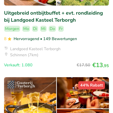
Uitgebreid ontbijtbuffet + evt. rondleiding
bij Landgoed Kasteel Terborgh
Morgen
Mo
Di
Mi
Do
Fr
8
Hervorragend
• 149 Bewertungen
Landgoed Kasteel Terborgh
Schinnen (7km)
€13
Verkauft: 1.080
€17
,50
,95
44% Rabatt