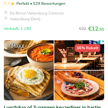
9.7
Perfekt
• 529 Bewertungen
De Beren Valkenburg-Centrum
Valkenburg (0km)
€12
Verkauft: 1.190
€22
,50
36% Rabatt
Lunchduo of 3-gangen keuzediner in hartje