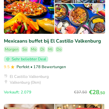
Mexicaans buffet bij El Castillo Valkenburg
Morgen
So
Mo
Di
Mi
Do
Sehr beliebter Deal
9.5
Perfekt
• 178 Bewertungen
El Castillo Valkenburg
Valkenburg (0km)
€28
Verkauft: 2.079
€37
,50
,50