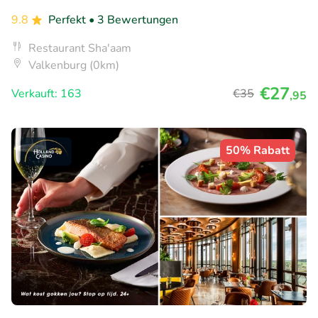
9.8
Perfekt
• 3 Bewertungen
Restaurant Sha'aam
Valkenburg (0km)
€27
Verkauft: 163
€35
,95
50% Rabatt