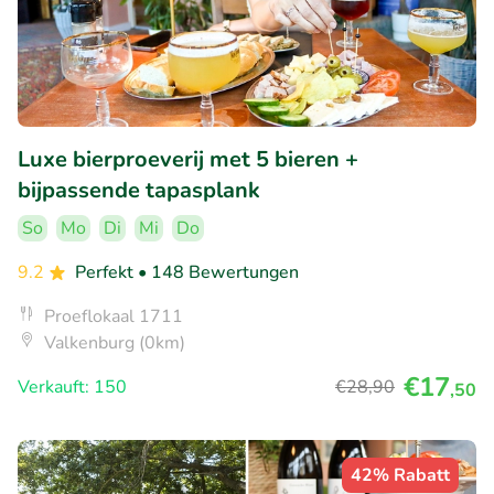
Luxe bierproeverij met 5 bieren +
bijpassende tapasplank
So
Mo
Di
Mi
Do
9.2
Perfekt
• 148 Bewertungen
Proeflokaal 1711
Valkenburg (0km)
€17
Verkauft: 150
€28
,90
,50
42% Rabatt