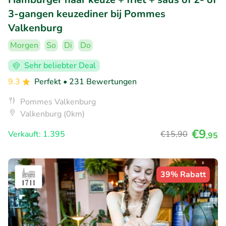
3-gangen keuzediner bij Pommes
Valkenburg
Morgen
So
Di
Do
Sehr beliebter Deal
9.3
Perfekt
• 231 Bewertungen
Pommes Valkenburg
Valkenburg (0km)
€9
Verkauft: 1.395
€15
,90
,95
39% Rabatt