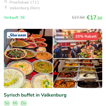
Proeflokaal 1711
Valkenburg (0km)
€17
Verkauft: 36
€27
,50
,50
20% Rabatt
Syrisch buffet in Valkenburg
So
Mi
Do