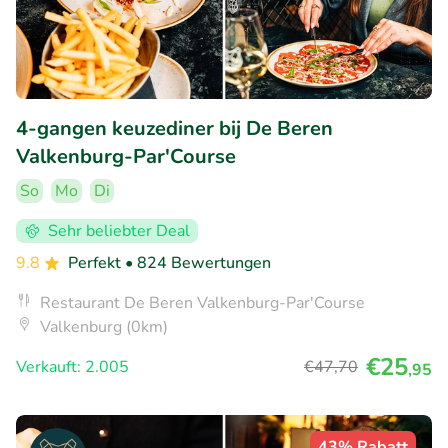
4-gangen keuzediner bij De Beren
Valkenburg-Par'Course
So
Mo
Di
Sehr beliebter Deal
9.8
Perfekt
• 824 Bewertungen
Restaurant De Beren Valkenburg-Par'Course
Valkenburg (0km)
€25
Verkauft: 2.005
€47
,70
,95
43% Rabatt