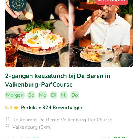
2-gangen keuzelunch bij De Beren in
Valkenburg-Par'Course
Morgen
So
Mo
Di
Mi
Do
9.8
Perfekt
• 824 Bewertungen
Restaurant De Beren Valkenburg-Par'Course
Valkenburg (0km)