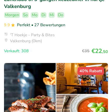
Valkenburg
Morgen
So
Mo
Di
Mi
Do
9.9
Perfekt
• 27 Bewertungen
'T Hoekje - Party & Bites
Valkenburg (0km)
€22
Verkauft: 308
€35
,50
40% Rabatt