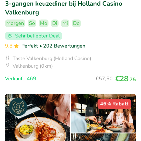
3-gangen keuzediner bij Holland Casino
Valkenburg
Morgen
So
Mo
Di
Mi
Do
Sehr beliebter Deal
9.8
Perfekt
• 202 Bewertungen
Taste Valkenburg (Holland Casino)
Valkenburg (0km)
€28
Verkauft: 469
€57
,50
,75
46% Rabatt