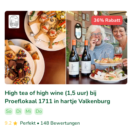
36% Rabatt
High tea of high wine (1,5 uur) bij
Proeflokaal 1711 in hartje Valkenburg
So
Di
Mi
Do
9.2
Perfekt
• 148 Bewertungen