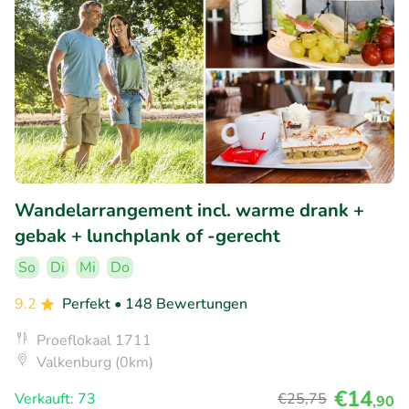
Wandelarrangement incl. warme drank +
gebak + lunchplank of -gerecht
So
Di
Mi
Do
9.2
Perfekt
• 148 Bewertungen
Proeflokaal 1711
Valkenburg (0km)
€14
Verkauft: 73
€25
,75
,90