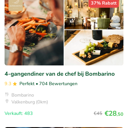
37% Rabatt
4-gangendiner van de chef bij Bombarino
9.3
Perfekt
• 704 Bewertungen
Bombarino
Valkenburg (0km)
€28
Verkauft: 483
€45
,50