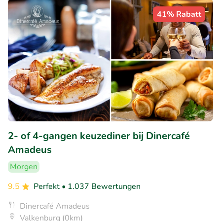
41% Rabatt
2- of 4-gangen keuzediner bij Dinercafé
Amadeus
Morgen
9.5
Perfekt
• 1.037 Bewertungen
Dinercafé Amadeus
Valkenburg (0km)