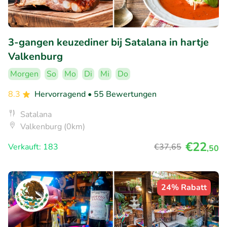
3-gangen keuzediner bij Satalana in hartje
Valkenburg
Morgen
So
Mo
Di
Mi
Do
8.3
Hervorragend
• 55 Bewertungen
Satalana
Valkenburg (0km)
€22
Verkauft: 183
€37
,65
,50
24% Rabatt