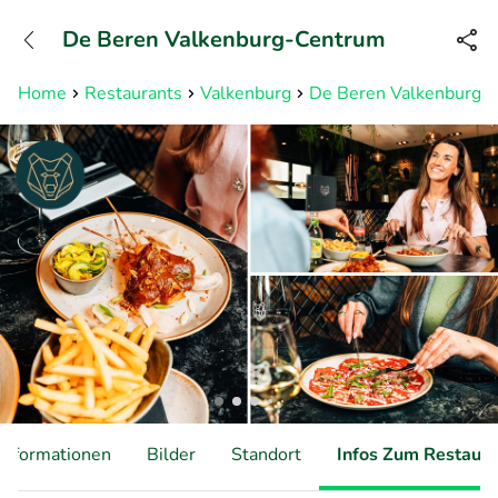
+31882050505
De Beren Valkenburg-Centrum
Erreichbar bis 23:00 Uhr (max
0,09€/Min)
Home
Restaurants
Valkenburg
De Beren Valkenburg-
Informationen
Bilder
Standort
Infos Zum Restaura