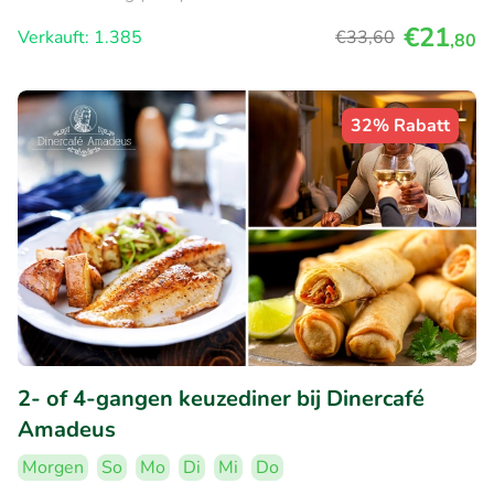
€21
Verkauft: 1.385
€33
,60
,80
32% Rabatt
2- of 4-gangen keuzediner bij Dinercafé
Amadeus
Morgen
So
Mo
Di
Mi
Do