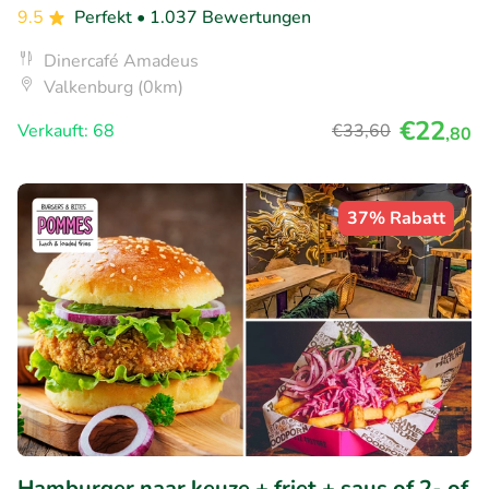
9.5
Perfekt
• 1.037 Bewertungen
Dinercafé Amadeus
Valkenburg (0km)
€22
Verkauft: 68
€33
,60
,80
37% Rabatt
Hamburger naar keuze + friet + saus of 2- of