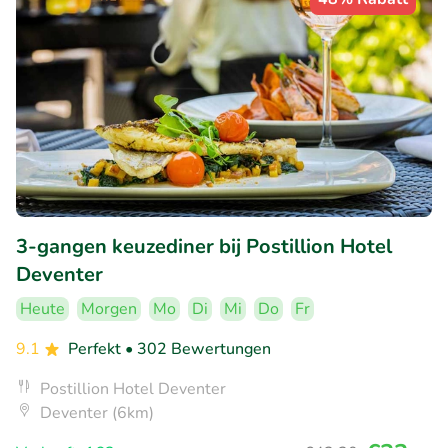
3-gangen keuzediner bij Postillion Hotel
Deventer
Heute
Morgen
Mo
Di
Mi
Do
Fr
9.1
Perfekt
• 302 Bewertungen
Postillion Hotel Deventer
Deventer (6km)