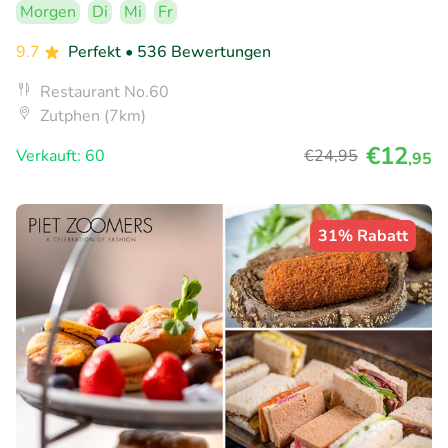
Morgen
Di
Mi
Fr
9.7
Perfekt
• 536 Bewertungen
Restaurant No.60
Zutphen (7km)
€12
Verkauft: 60
€24
,95
,95
31% Rabatt