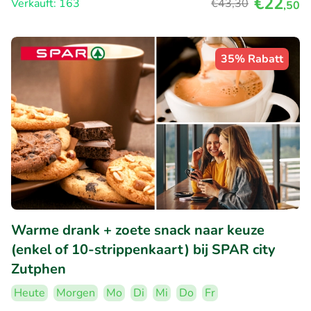
€22
Verkauft: 163
€43
,30
,50
35% Rabatt
Warme drank + zoete snack naar keuze
(enkel of 10-strippenkaart) bij SPAR city
Zutphen
Heute
Morgen
Mo
Di
Mi
Do
Fr