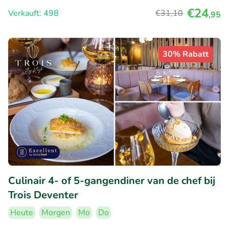
€24
Verkauft: 498
€31
,10
,95
30% Rabatt
Culinair 4- of 5-gangendiner van de chef bij
Trois Deventer
Heute
Morgen
Mo
Do