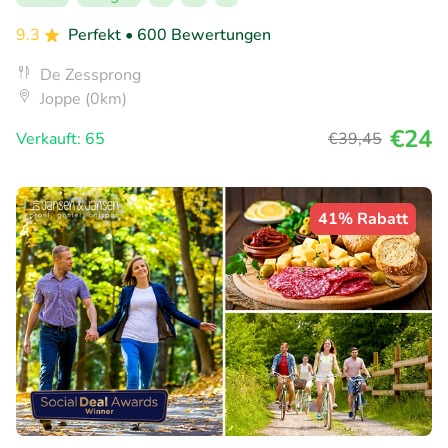
9.3
Perfekt
• 600 Bewertungen
De Zessprong
Joppe (0km)
€24
Verkauft: 65
€39
,45
41% Rabatt