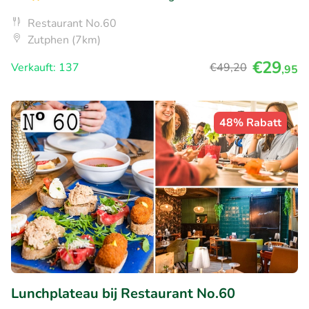
Restaurant No.60
Zutphen (7km)
€29
Verkauft: 137
€49
,20
,95
48% Rabatt
Lunchplateau bij Restaurant No.60