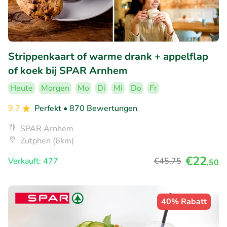
Strippenkaart of warme drank + appelflap
of koek bij SPAR Arnhem
Heute
Morgen
Mo
Di
Mi
Do
Fr
9.7
Perfekt
• 870 Bewertungen
SPAR Arnhem
Zutphen (6km)
€22
Verkauft: 477
€45
,75
,50
40% Rabatt