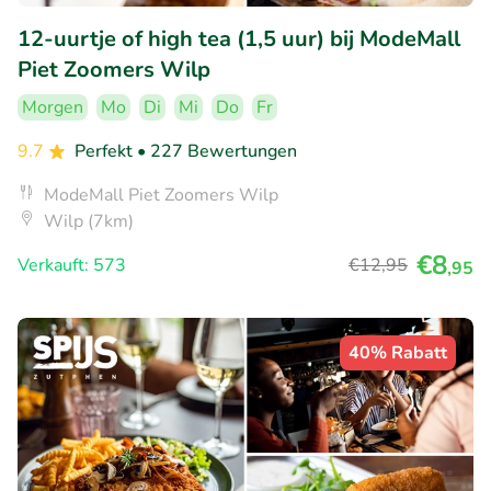
12-uurtje of high tea (1,5 uur) bij ModeMall
Piet Zoomers Wilp
Morgen
Mo
Di
Mi
Do
Fr
9.7
Perfekt
• 227 Bewertungen
ModeMall Piet Zoomers Wilp
Wilp (7km)
€8
Verkauft: 573
€12
,95
,95
40% Rabatt