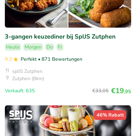
3-gangen keuzediner bij SpIJS Zutphen
Heute
Morgen
Do
Fr
9.2
Perfekt
• 871 Bewertungen
spIJS Zutphen
Zutphen (8km)
€19
Verkauft: 635
€33
,05
,95
46% Rabatt