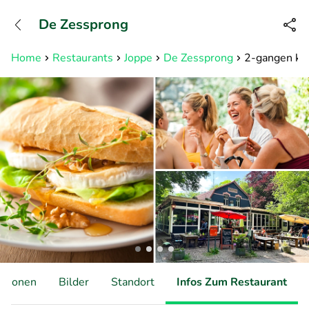
+31882050505
De Zessprong
Erreichbar bis 23:00 Uhr (max
0,09€/Min)
Home
Restaurants
Joppe
De Zessprong
2-gangen keu
ationen
Bilder
Standort
Infos Zum Restaurant