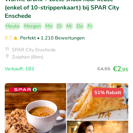
(enkel of 10-strippenkaart) bij SPAR City
Enschede
Heute
Morgen
Mo
Di
Mi
Do
Fr
9.7
Perfekt
• 1.210 Bewertungen
SPAR City Enschede
Zutphen (6km)
€2
Verkauft: 183
€4
,55
,95
51% Rabatt