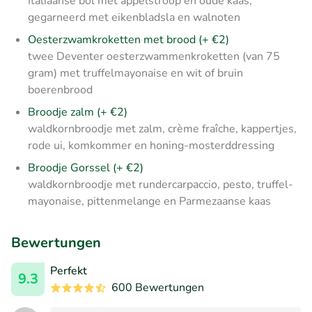
Italiaanse bol met appelstroop en oude kaas,
gegarneerd met eikenbladsla en walnoten
Oesterzwamkroketten met brood (+ €2)
twee Deventer oesterzwammenkroketten (van 75
gram) met truffelmayonaise en wit of bruin
boerenbrood
Broodje zalm (+ €2)
waldkornbroodje met zalm, crème fraîche, kappertjes,
rode ui, komkommer en honing-mosterd­dressing
Broodje Gorssel (+ €2)
waldkornbroodje met runder­carpaccio, pesto, truffel­
mayonaise, pitten­melange en Parmezaanse kaas
Bewertungen
Perfekt
9.3
600 Bewertungen