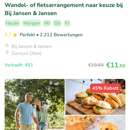
Wandel- of fietsarrangement naar keuze bij
Bij Jansen & Jansen
Heute
Morgen
Mi
Do
Fr
9.7
Perfekt
• 2.212 Bewertungen
Bij Jansen & Jansen
Gorssel (2km)
€11
Verkauft: 451
€19
,65
,50
45% Rabatt