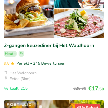
2-gangen keuzediner bij Het Waldhoorn
Heute
Fr
9.8
Perfekt
• 245 Bewertungen
Het Waldhoorn
Eefde (3km)
€17
Verkauft: 215
€25
,60
,50
48% Rabatt