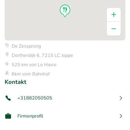
De Zessprong
Dortherdijk 6, 7215 LC Joppe
525 km von Le Havre
6km vom Bahnhof
Kontakt
+31882050505
Firmenprofil