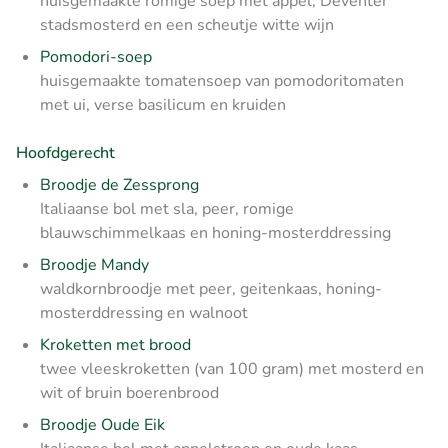
huisgemaakte romige soep met appel, Deventer
stadsmosterd en een scheutje witte wijn
Pomodori-soep
huisgemaakte tomatensoep van pomodoritomaten
met ui, verse basilicum en kruiden
Hoofdgerecht
Broodje de Zessprong
Italiaanse bol met sla, peer, romige
blauwschimmelkaas en honing-mosterddressing
Broodje Mandy
waldkornbroodje met peer, geitenkaas, honing-
mosterddressing en walnoot
Kroketten met brood
twee vlees­kroketten (van 100 gram) met mosterd en
wit of bruin boerenbrood
Broodje Oude Eik