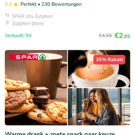
9.8
Perfekt
• 230 Bewertungen
SPAR city Zutphen
Zutphen (6km)
€2
Verkauft: 94
€4
,55
,95
35% Rabatt
Warme drank + zoete snack naar keuze