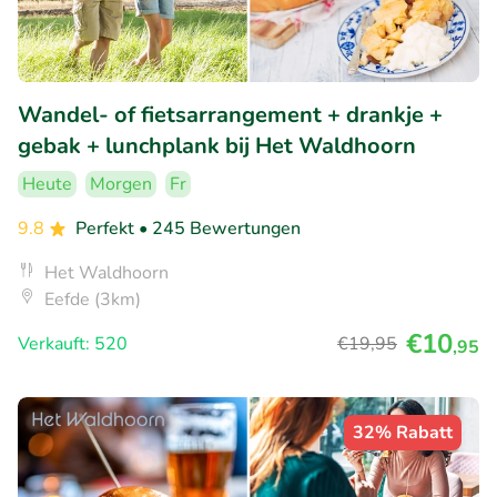
Wandel- of fietsarrangement + drankje +
gebak + lunchplank bij Het Waldhoorn
Heute
Morgen
Fr
9.8
Perfekt
• 245 Bewertungen
Het Waldhoorn
Eefde (3km)
€10
Verkauft: 520
€19
,95
,95
32% Rabatt