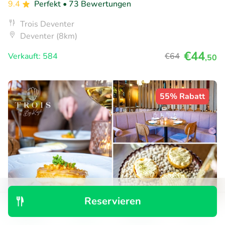
9.4
Perfekt
• 73 Bewertungen
Trois Deventer
Deventer (8km)
€44
Verkauft: 584
€64
,50
55% Rabatt
Reservieren
Entdecken
Suchen
Buchungen
Menü
Culinaire 2-gangen keuzelunch + koffie/thee