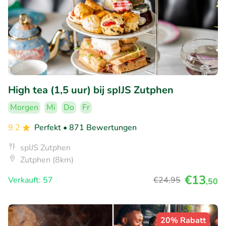
High tea (1,5 uur) bij spIJS Zutphen
Morgen
Mi
Do
Fr
9.2
Perfekt
• 871 Bewertungen
spIJS Zutphen
Zutphen (8km)
€13
Verkauft: 57
€24
,95
,50
20% Rabatt