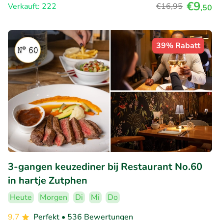
€9
Verkauft: 222
€16
,95
,50
39% Rabatt
3-gangen keuzediner bij Restaurant No.60
in hartje Zutphen
Heute
Morgen
Di
Mi
Do
9.7
Perfekt
• 536 Bewertungen