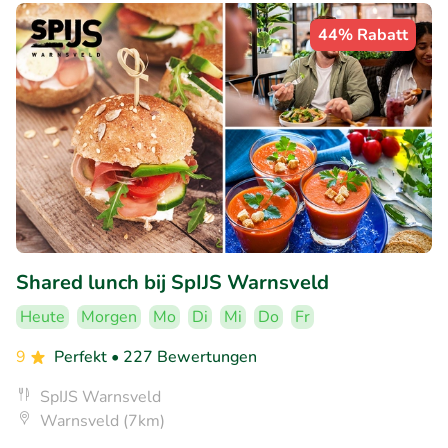
44% Rabatt
Shared lunch bij SpIJS Warnsveld
Heute
Morgen
Mo
Di
Mi
Do
Fr
9
Perfekt
• 227 Bewertungen
SpIJS Warnsveld
Warnsveld (7km)