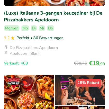
(Luxe) Italiaans 3-gangen keuzediner bij De
Pizzabakkers Apeldoorn
Morgen
Mo
Di
Mi
Do
9.2
Perfekt
• 86 Bewertungen
De Pizzabakkers Apeldoorn
Apeldoorn (8km)
€19
Verkauft: 408
€30
,75
,99
28% Rabatt