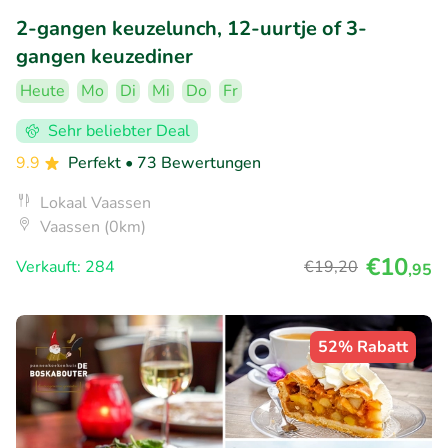
2-gangen keuzelunch, 12-uurtje of 3-
gangen keuzediner
Heute
Mo
Di
Mi
Do
Fr
Sehr beliebter Deal
9.9
Perfekt
• 73 Bewertungen
Lokaal Vaassen
Vaassen (0km)
€10
Verkauft: 284
€19
,20
,95
52% Rabatt