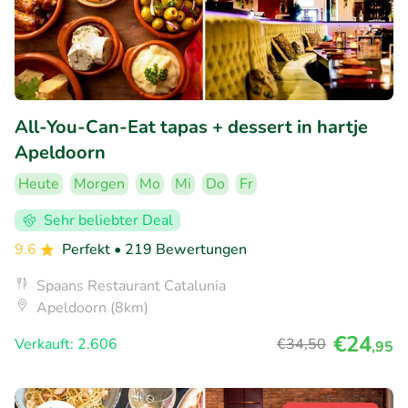
All-You-Can-Eat tapas + dessert in hartje
Apeldoorn
Heute
Morgen
Mo
Mi
Do
Fr
Sehr beliebter Deal
9.6
Perfekt
• 219 Bewertungen
Spaans Restaurant Catalunia
Apeldoorn (8km)
€24
Verkauft: 2.606
€34
,50
,95