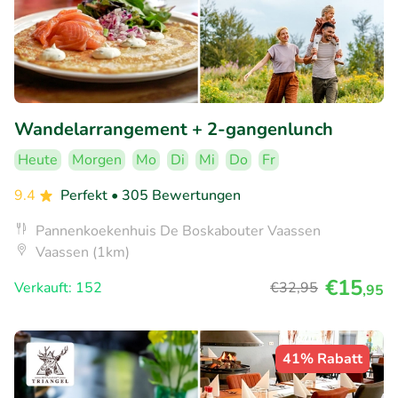
Wandelarrangement + 2-gangenlunch
Heute
Morgen
Mo
Di
Mi
Do
Fr
9.4
Perfekt
• 305 Bewertungen
Pannenkoekenhuis De Boskabouter Vaassen
Vaassen (1km)
€15
Verkauft: 152
€32
,95
,95
41% Rabatt