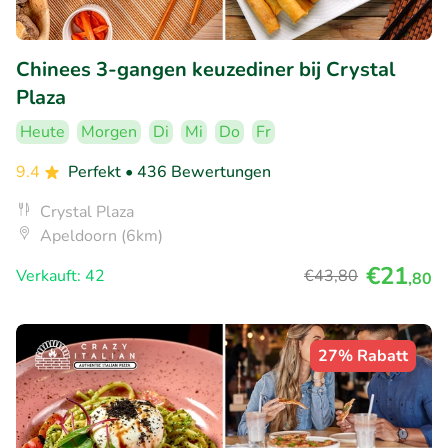
Chinees 3-gangen keuzediner bij Crystal
Plaza
Heute
Morgen
Di
Mi
Do
Fr
9.4
Perfekt
• 436 Bewertungen
Crystal Plaza
Apeldoorn (6km)
€21
Verkauft: 42
€43
,80
,80
27% Rabatt