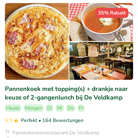
35% Rabatt
Pannenkoek met topping(s) + drankje naar
keuze of 2-gangenlunch bij De Veldkamp
Heute
Morgen
Di
Mi
Do
Fr
9.5
Perfekt
• 164 Bewertungen
Pannenkoekenrestaurant De Veldkamp