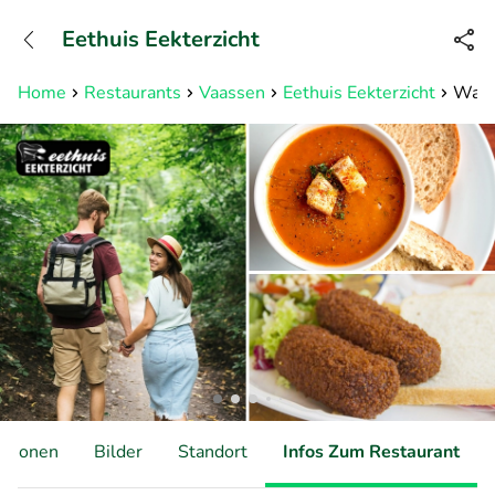
+31882050505
Eethuis Eekterzicht
Erreichbar bis 23:00 Uhr (max
0,09€/Min)
Home
Restaurants
Vaassen
Eethuis Eekterzicht
Wande
ationen
Bilder
Standort
Infos Zum Restaurant