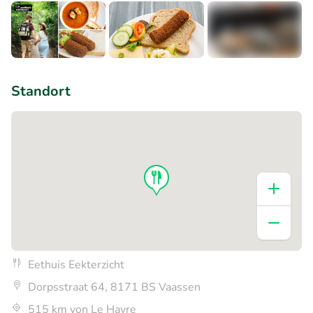
+3
Standort
Eethuis Eekterzicht
Dorpsstraat 64, 8171 BS Vaassen
515 km von Le Havre