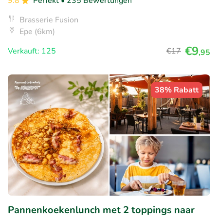
9.8
Perfekt
• 235 Bewertungen
Brasserie Fusion
Epe (6km)
€9
Verkauft: 125
€17
,95
38% Rabatt
Pannenkoekenlunch met 2 toppings naar