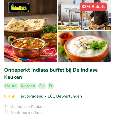
33% Rabatt
Onbeperkt Indiaas buffet bij De Indiase
Keuken
Heute
Morgen
Do
Fr
8.4
Hervorragend
• 161 Bewertungen
De Indiase Keuken
Apeldoorn (7km)