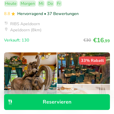
Heute
Morgen
Mi
Do
Fr
8.8
Hervorragend
• 37 Bewertungen
RIBS Apeldoorn
Apeldoorn (8km)
€16
Verkauft: 130
€30
,99
33% Rabatt
Reservieren
Entdecken
Suchen
Buchungen
Menü