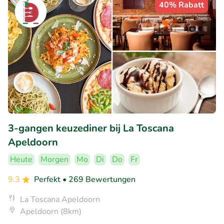
40% Rabatt
3-gangen keuzediner bij La Toscana
Apeldoorn
Heute
Morgen
Mo
Di
Do
Fr
9.3
Perfekt
• 269 Bewertungen
La Toscana Apeldoorn
Apeldoorn (8km)