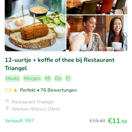
12-uurtje + koffie of thee bij Restaurant
Triangel
Heute
Morgen
Mi
Do
Fr
9.6
Perfekt
• 76 Bewertungen
Restaurant Triangel
Wenum-Wiesel (3km)
€11
Verkauft: 597
€19
,40
,50