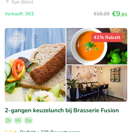
Epe (6km)
€9
Verkauft: 363
€15
,20
,85
41% Rabatt
2-gangen keuzelunch bij Brasserie Fusion
Di
Mi
Do