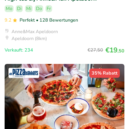
Mo
Di
Mi
Do
Fr
9.2
Perfekt
• 128 Bewertungen
Anne&Max Apeldoorn
Apeldoorn (8km)
€19
Verkauft: 234
€27
,50
,50
35% Rabatt