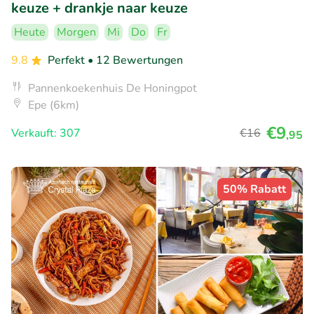
keuze + drankje naar keuze
Heute
Morgen
Mi
Do
Fr
9.8
Perfekt
• 12 Bewertungen
Pannenkoekenhuis De Honingpot
Epe (6km)
€9
Verkauft: 307
€16
,95
50% Rabatt