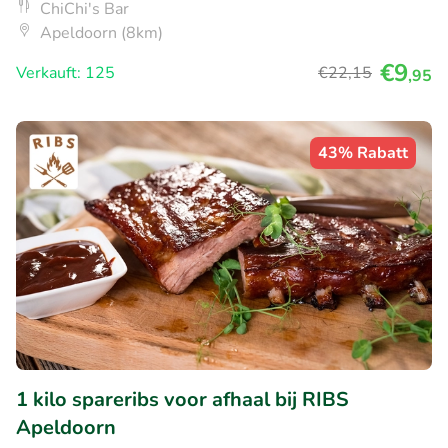
ChiChi's Bar
Apeldoorn (8km)
€9
Verkauft: 125
€22
,15
,95
43% Rabatt
1 kilo spareribs voor afhaal bij RIBS
Apeldoorn