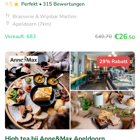
9.8
Perfekt
• 315 Bewertungen
Brasserie & Wijnbar Martins
Apeldoorn (7km)
€26
Verkauft: 683
€40
,70
,50
29% Rabatt
High tea bij Anne&Max Apeldoorn