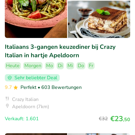
Italiaans 3-gangen keuzediner bij Crazy
Italian in hartje Apeldoorn
Heute
Morgen
Mo
Di
Mi
Do
Fr
Sehr beliebter Deal
9.7
Perfekt
• 603 Bewertungen
Crazy Italian
Apeldoorn (7km)
€23
Verkauft: 1.601
€32
,50