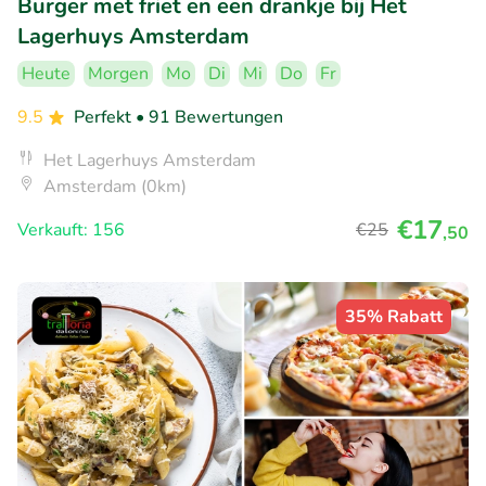
Burger met friet en een drankje bij Het
Lagerhuys Amsterdam
Heute
Morgen
Mo
Di
Mi
Do
Fr
9.5
Perfekt
• 91 Bewertungen
Het Lagerhuys Amsterdam
Amsterdam (0km)
€17
Verkauft: 156
€25
,50
35% Rabatt