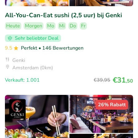
All-You-Can-Eat sushi (2,5 uur) bij Genki
Heute
Morgen
Mo
Mi
Do
Fr
Sehr beliebter Deal
9.5
Perfekt
• 146 Bewertungen
Genki
Amsterdam (0km)
€31
Verkauft: 1.001
€39
,95
,50
26% Rabatt