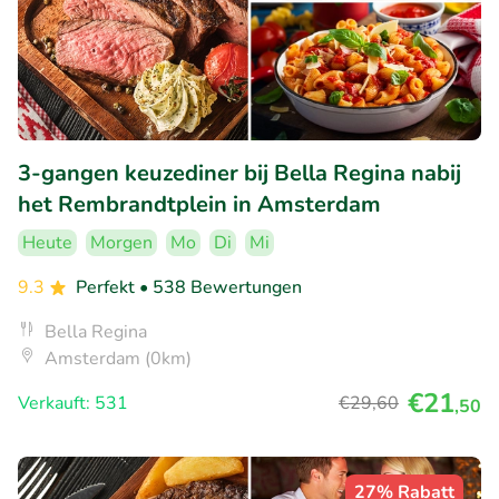
3-gangen keuzediner bij Bella Regina nabij
het Rembrandtplein in Amsterdam
Heute
Morgen
Mo
Di
Mi
9.3
Perfekt
• 538 Bewertungen
Bella Regina
Amsterdam (0km)
€21
Verkauft: 531
€29
,60
,50
27% Rabatt