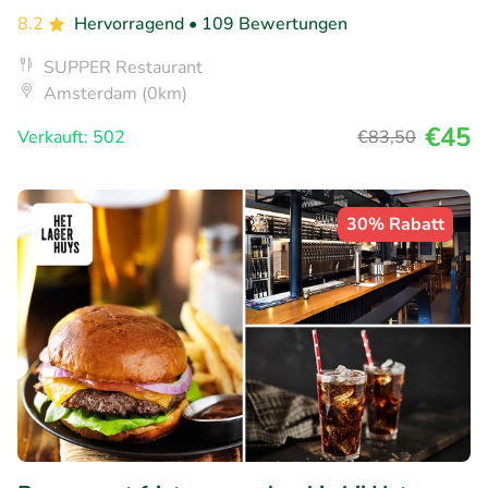
8.2
Hervorragend
• 109 Bewertungen
SUPPER Restaurant
Amsterdam (0km)
€45
Verkauft: 502
€83
,50
30% Rabatt