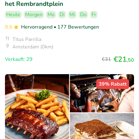
het Rembrandtplein
Heute
Morgen
Mo
Di
Mi
Do
Fr
8.6
Hervorragend
• 177 Bewertungen
Titus Parrilla
Amsterdam (0km)
€21
Verkauft: 29
€31
,50
39% Rabatt