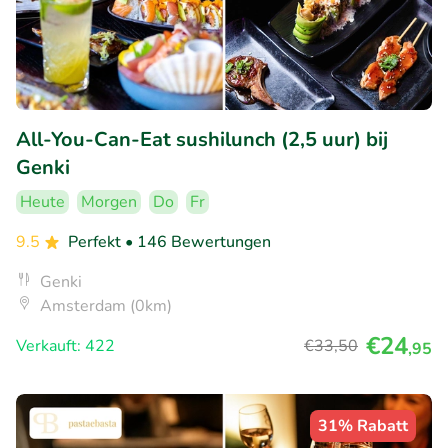
All-You-Can-Eat sushilunch (2,5 uur) bij
Genki
Heute
Morgen
Do
Fr
9.5
Perfekt
• 146 Bewertungen
Genki
Amsterdam (0km)
€24
Verkauft: 422
€33
,50
,95
31% Rabatt