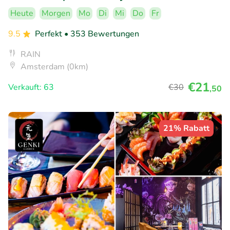
Heute
Morgen
Mo
Di
Mi
Do
Fr
9.5
Perfekt
• 353 Bewertungen
RAIN
Amsterdam (0km)
€21
Verkauft: 63
€30
,50
21% Rabatt