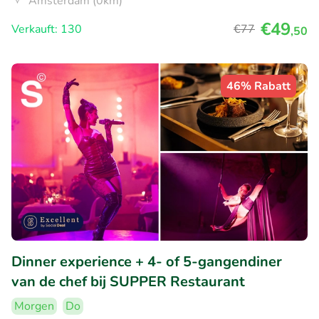
Amsterdam (0km)
€49
Verkauft: 130
€77
,50
46% Rabatt
Dinner experience + 4- of 5-gangendiner
van de chef bij SUPPER Restaurant
Morgen
Do