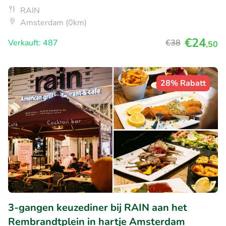
RAIN
Amsterdam (0km)
€24
Verkauft: 487
€38
,50
28% Rabatt
3-gangen keuzediner bij RAIN aan het
Rembrandtplein in hartje Amsterdam