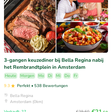
3-gangen keuzediner bij Bella Regina nabij
het Rembrandtplein in Amsterdam
Heute
Morgen
Mo
Di
Mi
Do
Fr
9.3
Perfekt
• 538 Bewertungen
Bella Regina
Amsterdam (0km)
€21
Verkauft: 27
€29
,60