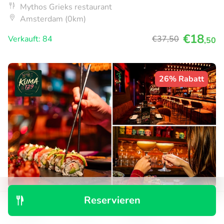
Mythos Grieks restaurant
Amsterdam (0km)
€18
Verkauft: 84
€37
,50
,50
26% Rabatt
Reservieren
Japans 3-gangen shared dining-diner
Entdecken
Suchen
Buchungen
Menü
Heute
Morgen
Mi
Do
Fr