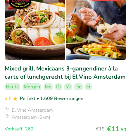
Mixed grill, Mexicaans 3-gangendiner à la
carte of lunchgerecht bij El Vino Amsterdam
Heute
Morgen
Mo
Di
Mi
Do
Fr
9.5
Perfekt
• 1.609 Bewertungen
El Vino Amsterdam
Amsterdam (0km)
€11
Verkauft: 262
€19
,50