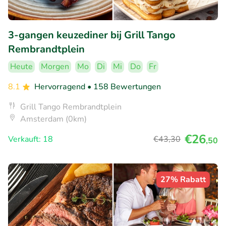
3-gangen keuzediner bij Grill Tango
Rembrandtplein
Heute
Morgen
Mo
Di
Mi
Do
Fr
8.1
Hervorragend
• 158 Bewertungen
Grill Tango Rembrandtplein
Amsterdam (0km)
€26
Verkauft: 18
€43
,30
,50
27% Rabatt