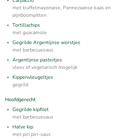
Carpaccio
met truffelmayonaise, Parmezaanse kaas en
pijnboompitten
Tortillachips
met guacamole
Gegrilde Argentijnse worstjes
met barbecuesaus
Argentijnse pasteitjes
vlees of vegetarisch mogelijk
Kippenvleugeltjes
gegrild
Hoofdgerecht
Gegrilde kipfilet
met barbecuesaus
Halve kip
met piri piri-saus