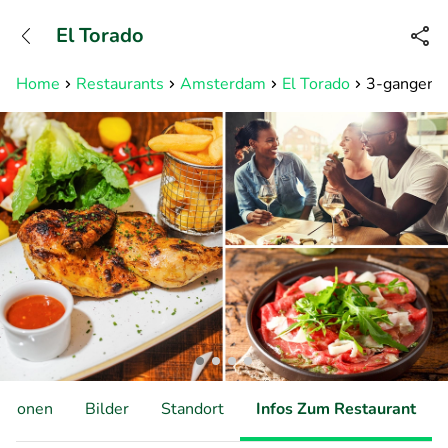
+31882050505
El Torado
Erreichbar bis 23:00 Uhr (max
0,09€/Min)
Home
Restaurants
Amsterdam
El Torado
3-gangen ke
ationen
Bilder
Standort
Infos Zum Restaurant