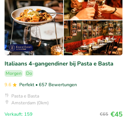
Italiaans 4-gangendiner bij Pasta e Basta
Morgen
Do
9.6
Perfekt
• 657 Bewertungen
Pasta e Basta
Amsterdam (0km)
€45
Verkauft: 159
€65