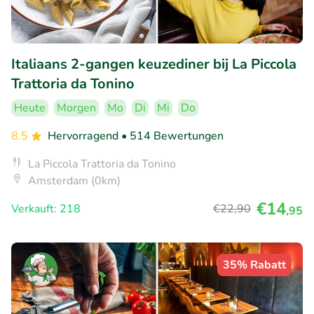
Italiaans 2-gangen keuzediner bij La Piccola
Trattoria da Tonino
Heute
Morgen
Mo
Di
Mi
Do
8.5
Hervorragend
• 514 Bewertungen
La Piccola Trattoria da Tonino
Amsterdam (0km)
€14
Verkauft: 218
€22
,90
,95
35% Rabatt