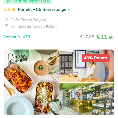
Sehr beliebter Deal
9.8
Perfekt
• 86 Bewertungen
Cafe Plaats Royaal
's-Hertogenbosch (0km)
€11
Verkauft: 479
€17
,85
,50
48% Rabatt