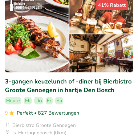
41% Rabatt
3-gangen keuzelunch of -diner bij Bierbistro
Groote Genoegen in hartje Den Bosch
Heute
Mi
Do
Fr
Sa
9
Perfekt
• 827 Bewertungen
Bierbistro Groote Genoegen
's-Hertogenbosch (0km)