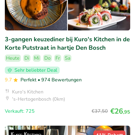
3-gangen keuzediner bij Kuro's Kitchen in de
Korte Putstraat in hartje Den Bosch
Heute
Di
Mi
Do
Fr
Sa
Sehr beliebter Deal
9.7
Perfekt
• 974 Bewertungen
Kuro's Kitchen
's-Hertogenbosch (0km)
€26
Verkauft: 725
€37
,50
,95