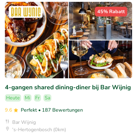
45% Rabatt
4-gangen shared dining-diner bij Bar Wijnig
Heute
Mi
Fr
Sa
9.6
Perfekt
• 187 Bewertungen
Bar Wijnig
's-Hertogenbosch (0km)