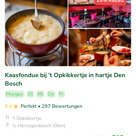
29% Rabatt
Kaasfondue bij 't Opkikkertje in hartje Den
Bosch
Morgen
Di
Mi
Do
Fr
9.4
Perfekt
• 297 Bewertungen
't Opkikkertje
's-Hertogenbosch (0km)