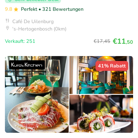
9.8
Perfekt
• 321 Bewertungen
Café De Uilenburg
's-Hertogenbosch (0km)
€11
Verkauft: 251
€17
,45
,50
41% Rabatt