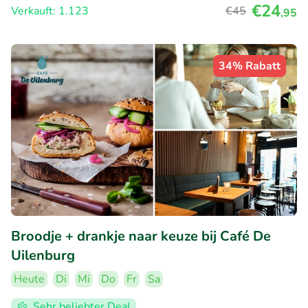
€24
Verkauft: 1.123
€45
,95
34% Rabatt
Broodje + drankje naar keuze bij Café De
Uilenburg
Heute
Di
Mi
Do
Fr
Sa
Sehr beliebter Deal