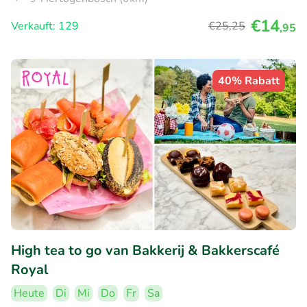
€14
Verkauft: 129
€25
,25
,95
40% Rabatt
High tea to go van Bakkerij & Bakkerscafé
Royal
Heute
Di
Mi
Do
Fr
Sa