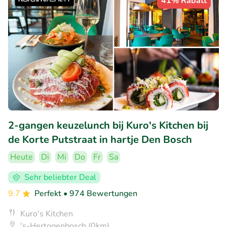
41% Rabatt
2-gangen keuzelunch bij Kuro's Kitchen bij
de Korte Putstraat in hartje Den Bosch
Heute
Di
Mi
Do
Fr
Sa
Sehr beliebter Deal
9.7
Perfekt
• 974 Bewertungen
Kuro's Kitchen
's-Hertogenbosch (0km)