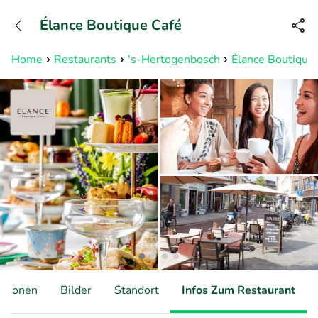
+31882050505
Élance Boutique Café
Erreichbar bis 23:00 Uhr (max
0,09€/Min)
Home
Restaurants
's-Hertogenbosch
Élance Boutique
ationen
Bilder
Standort
Infos Zum Restaurant