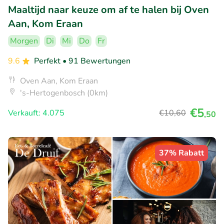
Maaltijd naar keuze om af te halen bij Oven
Aan, Kom Eraan
Morgen
Di
Mi
Do
Fr
9.6
Perfekt
• 91 Bewertungen
Oven Aan, Kom Eraan
's-Hertogenbosch (0km)
€5
Verkauft: 4.075
€10
,60
,50
37% Rabatt