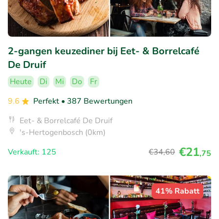
2-gangen keuzediner bij Eet- & Borrelcafé
De Druif
Heute
Di
Mi
Do
Fr
9.6
Perfekt
• 387 Bewertungen
Eet- & Borrelcafé De Druif
's-Hertogenbosch (0km)
€21
Verkauft: 125
€34
,60
,75
41% Rabatt