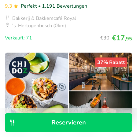
9.3
Perfekt
• 1.191 Bewertungen
Bakkerij & Bakkerscafé Royal
's-Hertogenbosch (0km)
€17
Verkauft: 71
€30
,95
37% Rabatt
Reservieren
Entdecken
Suchen
Buchungen
Menü