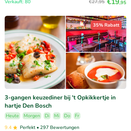
€19
Verkauft: 80
€27
,95
,95
35% Rabatt
3-gangen keuzediner bij 't Opkikkertje in
hartje Den Bosch
Heute
Morgen
Di
Mi
Do
Fr
9.4
Perfekt
• 297 Bewertungen