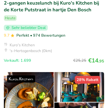
2-gangen keuzelunch bij Kuro's Kitchen bij
de Korte Putstraat in hartje Den Bosch
Heute
Sehr beliebter Deal
9.7
Perfekt
• 974 Bewertungen
Kuro's Kitchen
's-Hertogenbosch (0km)
€14
Verkauft: 1.699
€25
,25
,95
28% Rabatt