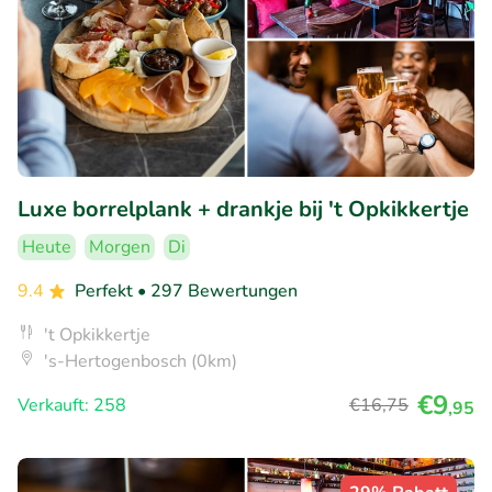
Luxe borrelplank + drankje bij 't Opkikkertje
Heute
Morgen
Di
9.4
Perfekt
• 297 Bewertungen
't Opkikkertje
's-Hertogenbosch (0km)
€9
Verkauft: 258
€16
,75
,95