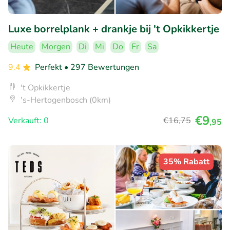
Luxe borrelplank + drankje bij 't Opkikkertje
Heute
Morgen
Di
Mi
Do
Fr
Sa
9.4
Perfekt
• 297 Bewertungen
't Opkikkertje
's-Hertogenbosch (0km)
€9
Verkauft: 0
€16
,75
,95
35% Rabatt