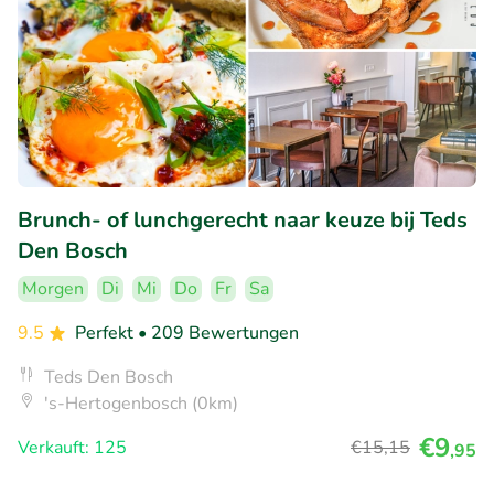
Brunch- of lunchgerecht naar keuze bij Teds
Den Bosch
Morgen
Di
Mi
Do
Fr
Sa
9.5
Perfekt
• 209 Bewertungen
Teds Den Bosch
's-Hertogenbosch (0km)
€9
Verkauft: 125
€15
,15
,95