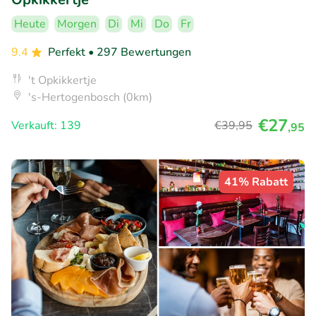
Heute
Morgen
Di
Mi
Do
Fr
9.4
Perfekt
• 297 Bewertungen
't Opkikkertje
's-Hertogenbosch (0km)
€27
Verkauft: 139
€39
,95
,95
41% Rabatt