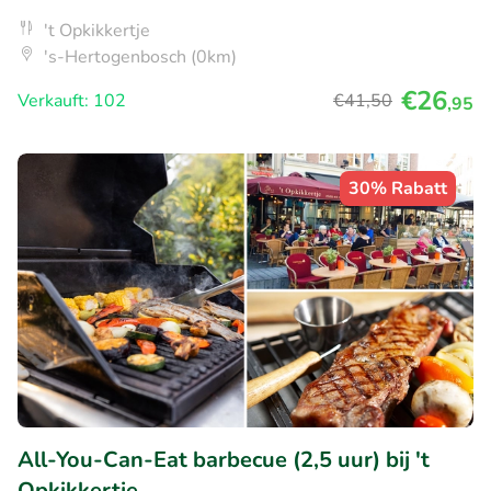
't Opkikkertje
's-Hertogenbosch (0km)
€26
Verkauft: 102
€41
,50
,95
30% Rabatt
All-You-Can-Eat barbecue (2,5 uur) bij 't
Opkikkertje