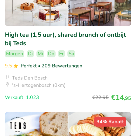
High tea (1,5 uur), shared brunch of ontbijt
bij Teds
Morgen
Di
Mi
Do
Fr
Sa
9.5
Perfekt
• 209 Bewertungen
Teds Den Bosch
's-Hertogenbosch (0km)
€14
Verkauft: 1.023
€22
,95
,95
34% Rabatt