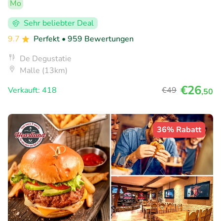
Mo
Sehr beliebter Deal
9.7
Perfekt
• 959 Bewertungen
De Degustatie
Malle (13km)
€26
Verkauft: 418
€49
,50
36% Rabatt