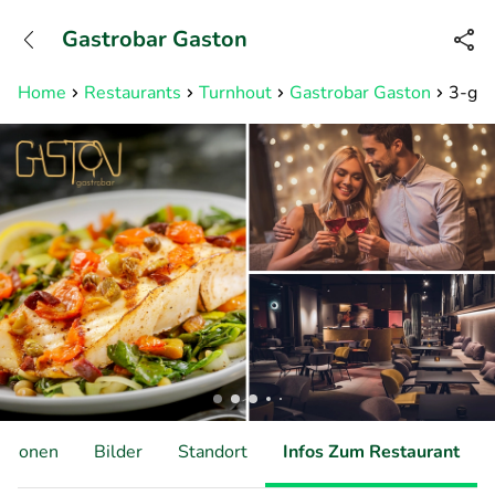
+31882050505
Gastrobar Gaston
Erreichbar bis 23:00 Uhr (max
0,09€/Min)
Home
Restaurants
Turnhout
Gastrobar Gaston
3-gan
ationen
Bilder
Standort
Infos Zum Restaurant