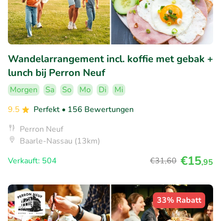
Wandelarrangement incl. koffie met gebak +
lunch bij Perron Neuf
Morgen
Sa
So
Mo
Di
Mi
9.5
Perfekt
• 156 Bewertungen
Perron Neuf
Baarle-Nassau (13km)
€15
Verkauft: 504
€31
,60
,95
33% Rabatt