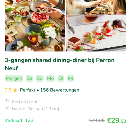
3-gangen shared dining-diner bij Perron
Neuf
Morgen
Sa
So
Mo
Di
Mi
9.5
Perfekt
• 156 Bewertungen
Perron Neuf
Baarle-Nassau (13km)
€29
Verkauft: 123
€44
,05
,50