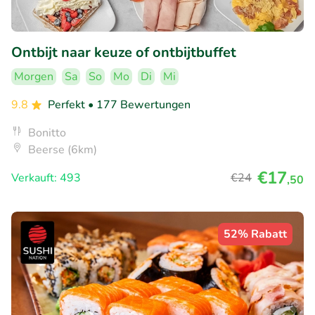
Ontbijt naar keuze of ontbijtbuffet
Morgen
Sa
So
Mo
Di
Mi
9.8
Perfekt
• 177 Bewertungen
Bonitto
Beerse (6km)
€17
Verkauft: 493
€24
,50
52% Rabatt