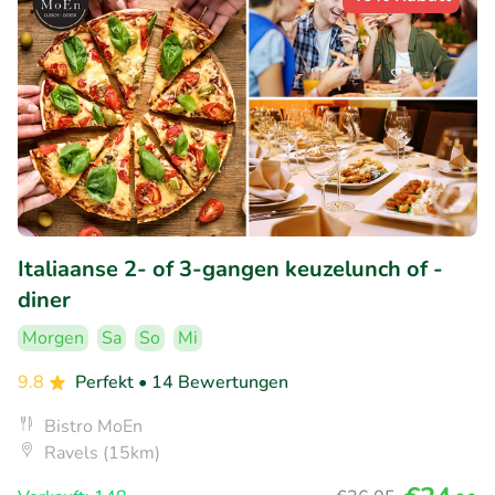
Italiaanse 2- of 3-gangen keuzelunch of -
diner
Morgen
Sa
So
Mi
9.8
Perfekt
• 14 Bewertungen
Bistro MoEn
Ravels (15km)