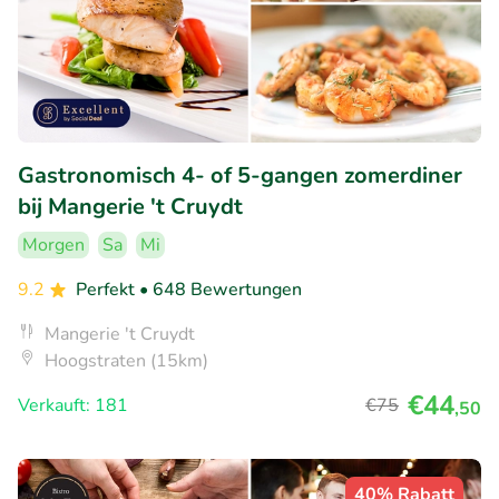
Gastronomisch 4- of 5-gangen zomerdiner
bij Mangerie 't Cruydt
Morgen
Sa
Mi
9.2
Perfekt
• 648 Bewertungen
Mangerie 't Cruydt
Hoogstraten (15km)
€44
Verkauft: 181
€75
,50
40% Rabatt