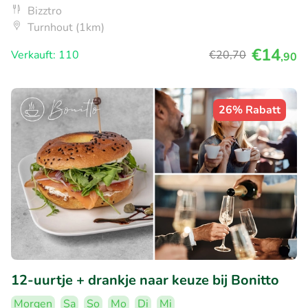
Bizztro
Turnhout (1km)
€14
Verkauft: 110
€20
,70
,90
26% Rabatt
12-uurtje + drankje naar keuze bij Bonitto
Morgen
Sa
So
Mo
Di
Mi