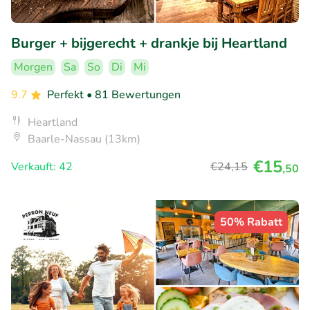
Burger + bijgerecht + drankje bij Heartland
Morgen
Sa
So
Di
Mi
9.7
Perfekt
• 81 Bewertungen
Heartland
Baarle-Nassau (13km)
€15
Verkauft: 42
€24
,15
,50
50% Rabatt