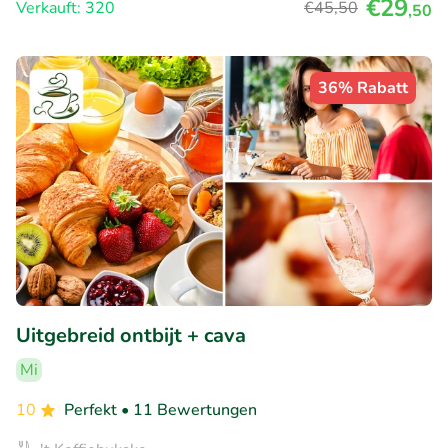
€29
Verkauft: 320
€45
,50
,50
36% Rabatt
Uitgebreid ontbijt + cava
Mi
10
Perfekt
• 11 Bewertungen