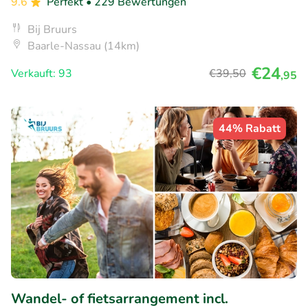
9.6
Perfekt
• 229 Bewertungen
Bij Bruurs
Baarle-Nassau (14km)
€24
Verkauft: 93
€39
,50
,95
44% Rabatt
Wandel- of fietsarrangement incl.