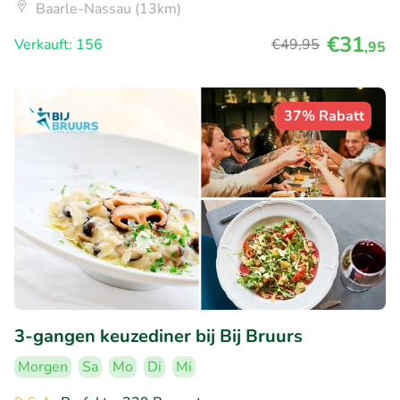
Baarle-Nassau (13km)
€31
Verkauft: 156
€49
,95
,95
37% Rabatt
3-gangen keuzediner bij Bij Bruurs
Morgen
Sa
Mo
Di
Mi