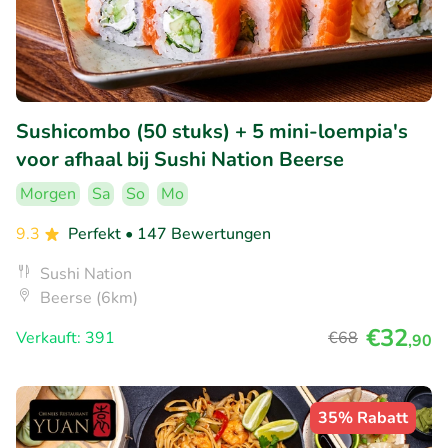
Sushicombo (50 stuks) + 5 mini-loempia's
voor afhaal bij Sushi Nation Beerse
Morgen
Sa
So
Mo
9.3
Perfekt
• 147 Bewertungen
Sushi Nation
Beerse (6km)
€32
Verkauft: 391
€68
,90
35% Rabatt