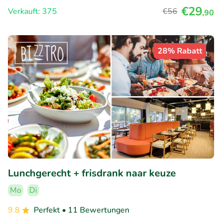
€29
Verkauft: 375
€56
,90
28% Rabatt
Lunchgerecht + frisdrank naar keuze
Mo
Di
9.8
Perfekt
• 11 Bewertungen