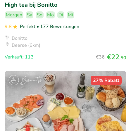
High tea bij Bonitto
Morgen
Sa
So
Mo
Di
Mi
9.8
Perfekt
• 177 Bewertungen
Bonitto
Beerse (6km)
€22
Verkauft: 113
€36
,50
27% Rabatt