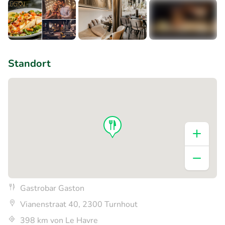
+4
Standort
Gastrobar Gaston
Vianenstraat 40, 2300 Turnhout
398 km von Le Havre