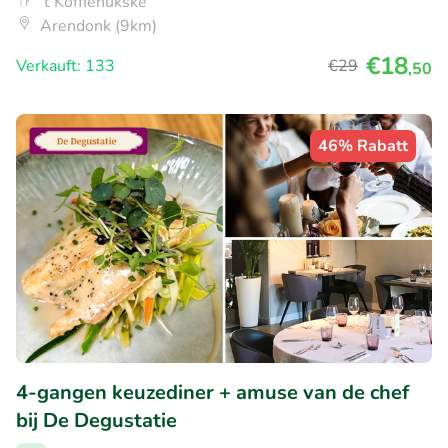
't Koffiehukske
Arendonk (9km)
€18
Verkauft: 133
€29
,50
46% Rabatt
4-gangen keuzediner + amuse van de chef
bij De Degustatie