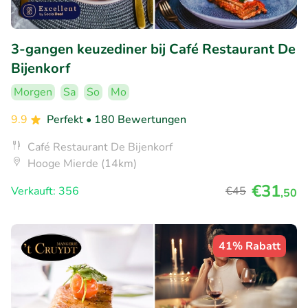
3-gangen keuzediner bij Café Restaurant De
Bijenkorf
Morgen
Sa
So
Mo
9.9
Perfekt
• 180 Bewertungen
Café Restaurant De Bijenkorf
Hooge Mierde (14km)
€31
Verkauft: 356
€45
,50
41% Rabatt