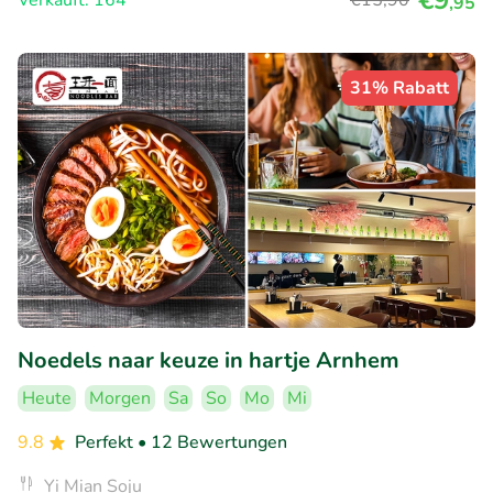
€9
Verkauft: 164
€15
,90
,95
31% Rabatt
Noedels naar keuze in hartje Arnhem
Heute
Morgen
Sa
So
Mo
Mi
9.8
Perfekt
• 12 Bewertungen
Yi Mian Soju