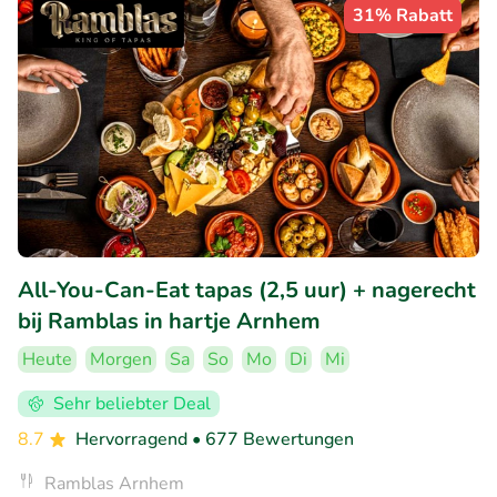
31% Rabatt
All-You-Can-Eat tapas (2,5 uur) + nagerecht
bij Ramblas in hartje Arnhem
Heute
Morgen
Sa
So
Mo
Di
Mi
Sehr beliebter Deal
8.7
Hervorragend
• 677 Bewertungen
Ramblas Arnhem