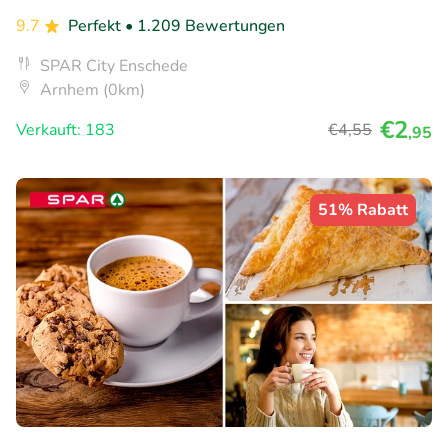
9.7
Perfekt
• 1.209 Bewertungen
SPAR City Enschede
Arnhem (0km)
€2
Verkauft: 183
€4
,55
,95
51% Rabatt