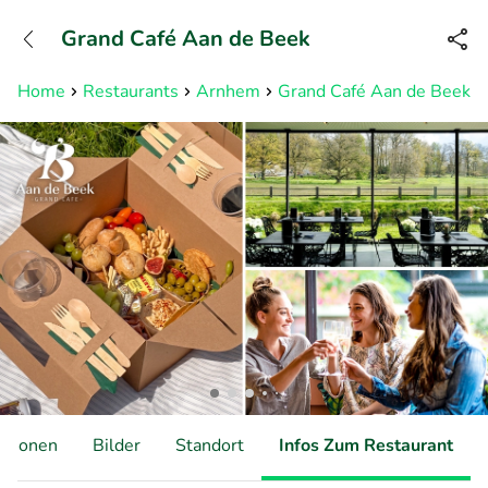
+31882050505
Grand Café Aan de Beek
Erreichbar bis 23:00 Uhr (max
0,09€/Min)
Home
Restaurants
Arnhem
Grand Café Aan de Beek
ationen
Bilder
Standort
Infos Zum Restaurant