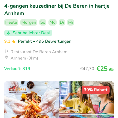
4-gangen keuzediner bij De Beren in hartje
Arnhem
Heute
Morgen
So
Mo
Di
Mi
Sehr beliebter Deal
9.1
Perfekt
• 496 Bewertungen
Restaurant De Beren Arnhem
Arnhem (0km)
€25
Verkauft: 819
€47
,70
,95
30% Rabatt