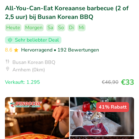
All-You-Can-Eat Koreaanse barbecue (2 of
2,5 uur) bij Busan Korean BBQ
Heute
Morgen
Sa
So
Di
Mi
Sehr beliebter Deal
8.6
Hervorragend
• 192 Bewertungen
Busan Korean BBQ
Arnhem (0km)
€33
Verkauft: 1.295
€46
,90
41% Rabatt