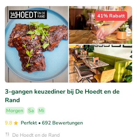
41% Rabatt
3-gangen keuzediner bij De Hoedt en de
Rand
Morgen
Sa
Mi
9.8
Perfekt
• 692 Bewertungen
De Hoedt en de Rand