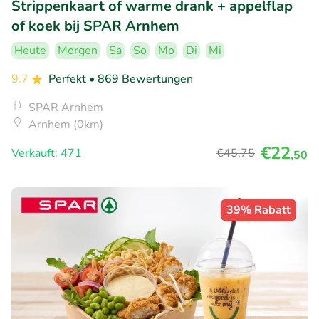
Strippenkaart of warme drank + appelflap
of koek bij SPAR Arnhem
Heute
Morgen
Sa
So
Mo
Di
Mi
9.7
Perfekt
• 869 Bewertungen
SPAR Arnhem
Arnhem (0km)
€22
Verkauft: 471
€45
,75
,50
39% Rabatt