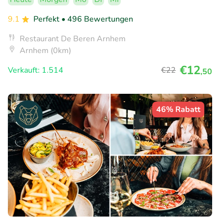
9.1
Perfekt
• 496 Bewertungen
Restaurant De Beren Arnhem
Arnhem (0km)
€12
Verkauft: 1.514
€22
,50
46% Rabatt