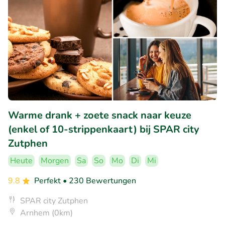
Warme drank + zoete snack naar keuze
(enkel of 10-strippenkaart) bij SPAR city
Zutphen
Heute
Morgen
Sa
So
Mo
Di
Mi
9.8
Perfekt
• 230 Bewertungen
SPAR city Zutphen
Arnhem (0km)