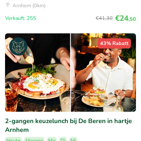
Arnhem (0km)
€24
Verkauft: 255
€41
,30
,50
43% Rabatt
2-gangen keuzelunch bij De Beren in hartje
Arnhem
Heute
Morgen
Mo
Di
Mi