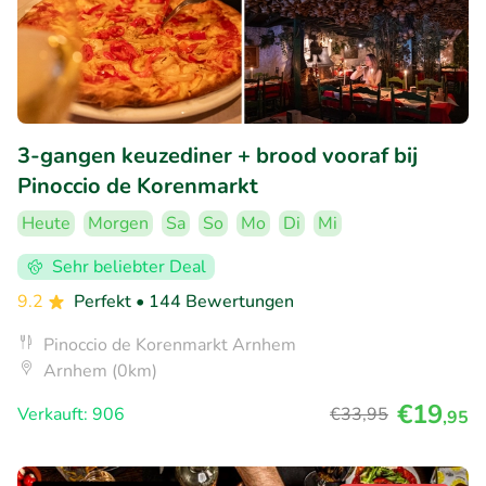
3-gangen keuzediner + brood vooraf bij
Pinoccio de Korenmarkt
Heute
Morgen
Sa
So
Mo
Di
Mi
Sehr beliebter Deal
9.2
Perfekt
• 144 Bewertungen
Pinoccio de Korenmarkt Arnhem
Arnhem (0km)
€19
Verkauft: 906
€33
,95
,95