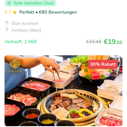
Sehr beliebter Deal
9.7
Perfekt
• 680 Bewertungen
Stan Arnhem
Arnhem (0km)
€19
Verkauft: 1.568
€33
,45
,50
30% Rabatt