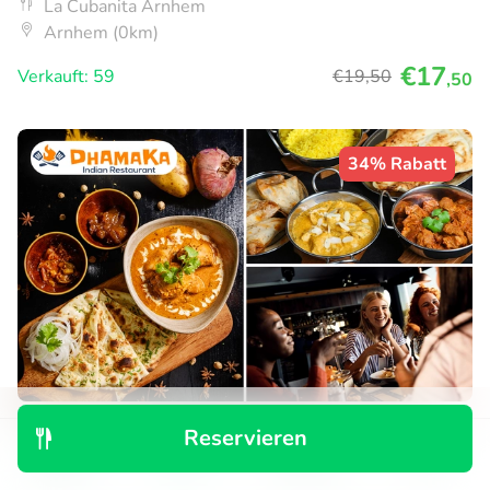
La Cubanita Arnhem
Arnhem (0km)
€17
Verkauft: 59
€19
,50
,50
34% Rabatt
Indiaas 3-gangendiner naar keuze bij
Reservieren
Dhamaka Indian Restaurant
Entdecken
Suchen
Buchungen
Menü