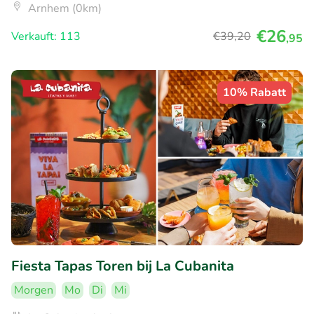
Arnhem (0km)
€26
Verkauft: 113
€39
,20
,95
10% Rabatt
Fiesta Tapas Toren bij La Cubanita
Morgen
Mo
Di
Mi