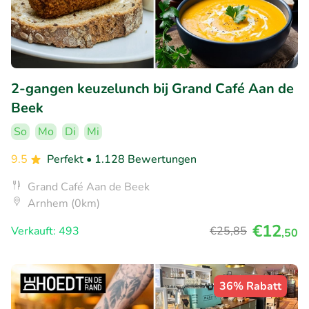
2-gangen keuzelunch bij Grand Café Aan de
Beek
So
Mo
Di
Mi
9.5
Perfekt
• 1.128 Bewertungen
Grand Café Aan de Beek
Arnhem (0km)
€12
Verkauft: 493
€25
,85
,50
36% Rabatt