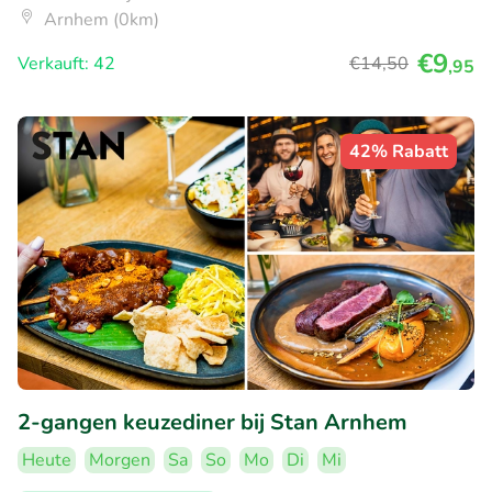
Arnhem (0km)
€9
Verkauft: 42
€14
,50
,95
42% Rabatt
2-gangen keuzediner bij Stan Arnhem
Heute
Morgen
Sa
So
Mo
Di
Mi