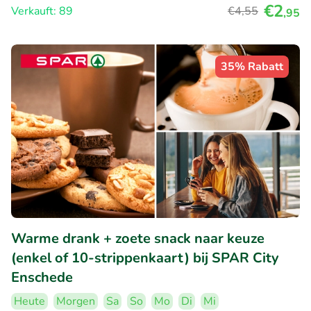
€2
Verkauft: 89
€4
,55
,95
35% Rabatt
Warme drank + zoete snack naar keuze
(enkel of 10-strippenkaart) bij SPAR City
Enschede
Heute
Morgen
Sa
So
Mo
Di
Mi