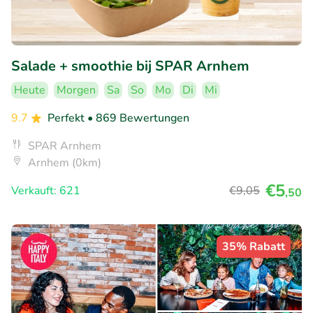
Salade + smoothie bij SPAR Arnhem
Heute
Morgen
Sa
So
Mo
Di
Mi
9.7
Perfekt
• 869 Bewertungen
SPAR Arnhem
Arnhem (0km)
€5
Verkauft: 621
€9
,05
,50
35% Rabatt