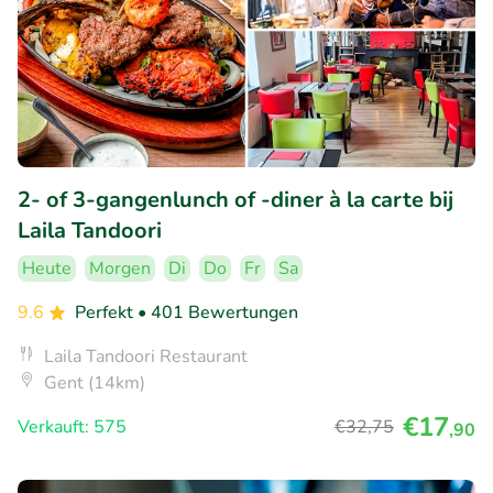
2- of 3-gangenlunch of -diner à la carte bij
Laila Tandoori
Heute
Morgen
Di
Do
Fr
Sa
9.6
Perfekt
• 401 Bewertungen
Laila Tandoori Restaurant
Gent (14km)
€17
Verkauft: 575
€32
,75
,90