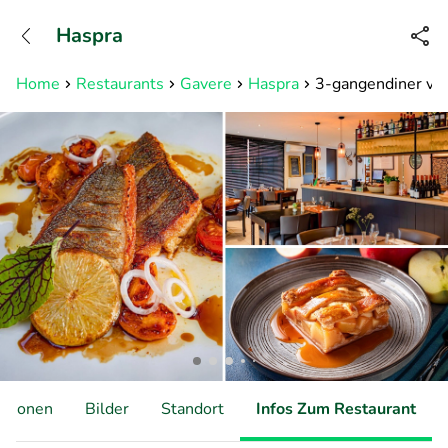
+31882050505
Haspra
Erreichbar bis 23:00 Uhr (max
0,09€/Min)
Home
Restaurants
Gavere
Haspra
3-gangendiner van
ationen
Bilder
Standort
Infos Zum Restaurant