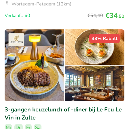
Wortegem-Petegem (12km)
€34
Verkauft: 60
€54
,40
,50
33% Rabatt
3-gangen keuzelunch of -diner bij Le Feu Le
Vin in Zulte
Mi
Do
Fr
Sa