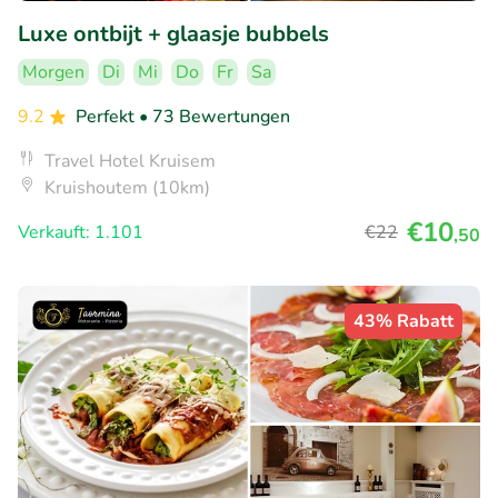
Luxe ontbijt + glaasje bubbels
Morgen
Di
Mi
Do
Fr
Sa
9.2
Perfekt
• 73 Bewertungen
Travel Hotel Kruisem
Kruishoutem (10km)
€10
Verkauft: 1.101
€22
,50
43% Rabatt