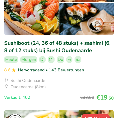
Sushiboot (24, 36 of 48 stuks) + sashimi (6,
8 of 12 stuks) bij Sushi Oudenaarde
Heute
Morgen
Di
Mi
Do
Fr
Sa
8.6
Hervorragend
• 143 Bewertungen
Sushi Oudenaarde
Oudenaarde (8km)
€19
Verkauft: 402
€33
,50
,50