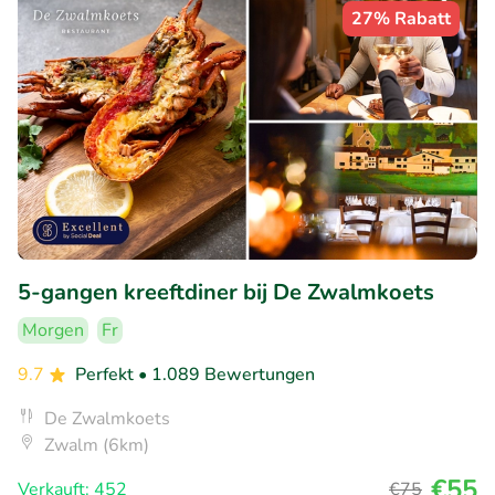
27% Rabatt
5-gangen kreeftdiner bij De Zwalmkoets
Morgen
Fr
9.7
Perfekt
• 1.089 Bewertungen
De Zwalmkoets
Zwalm (6km)
€55
Verkauft: 452
€75