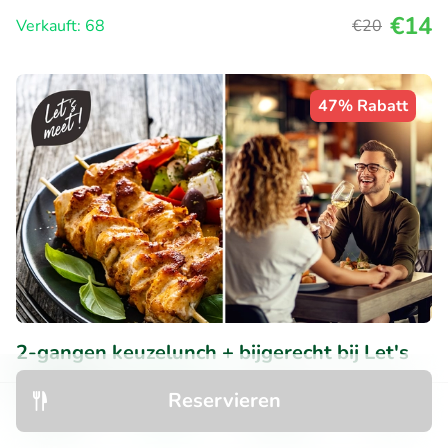
€14
Verkauft: 68
€20
47% Rabatt
2-gangen keuzelunch + bijgerecht bij Let's
Meet Gent
Reservieren
Morgen
Di
Mi
Do
Fr
Entdecken
Suchen
Buchungen
Menü