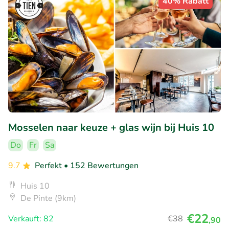
40% Rabatt
Mosselen naar keuze + glas wijn bij Huis 10
Do
Fr
Sa
9.7
Perfekt
• 152 Bewertungen
Huis 10
De Pinte (9km)
€22
Verkauft: 82
€38
,90