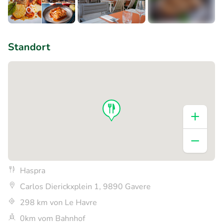
+7
Standort
Haspra
Carlos Dierickxplein 1, 9890 Gavere
298 km von Le Havre
0km vom Bahnhof