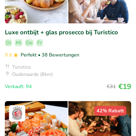
Luxe ontbijt + glas prosecco bij Turistico
Di
Mi
Do
Fr
9.6
Perfekt
• 38 Bewertungen
Turistico
Oudenaarde (8km)
€19
Verkauft: 94
€31
42% Rabatt