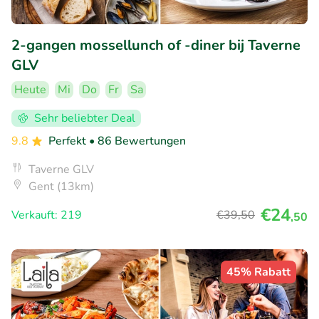
2-gangen mossellunch of -diner bij Taverne
GLV
Heute
Mi
Do
Fr
Sa
Sehr beliebter Deal
9.8
Perfekt
• 86 Bewertungen
Taverne GLV
Gent (13km)
€24
Verkauft: 219
€39
,50
,50
45% Rabatt