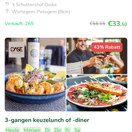
't Schuttershof Ooike
Wortegem-Petegem (8km)
€33
Verkauft: 265
€58
,55
,50
43% Rabatt
3-gangen keuzelunch of -diner
Heute
Morgen
Di
Do
Fr
Sa