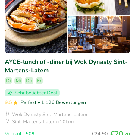
AYCE-lunch of -diner bij Wok Dynasty Sint-
Martens-Latem
Di
Mi
Do
Fr
Sehr beliebter Deal
9.5
Perfekt
• 1.126 Bewertungen
Wok Dynasty Sint-Martens-Latem
Sint-Martens-Latem (10km)
€20
Verkauft: 509
€24
,90
,70