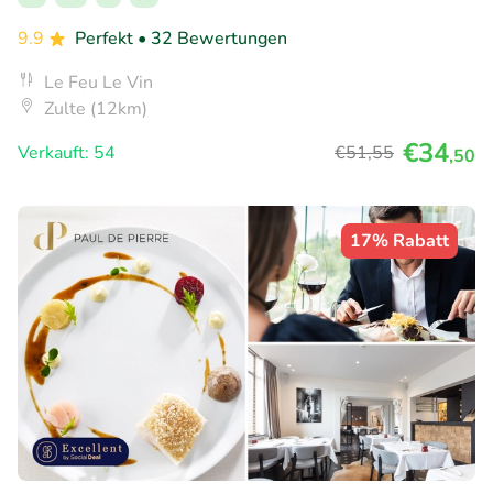
9.9
Perfekt
• 32 Bewertungen
Le Feu Le Vin
Zulte (12km)
€34
Verkauft: 54
€51
,55
,50
17% Rabatt