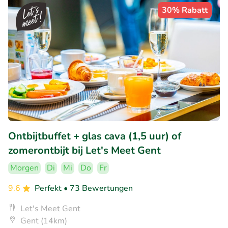
30% Rabatt
Ontbijtbuffet + glas cava (1,5 uur) of
zomerontbijt bij Let's Meet Gent
Morgen
Di
Mi
Do
Fr
9.6
Perfekt
• 73 Bewertungen
Let's Meet Gent
Gent (14km)