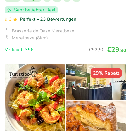
Sehr beliebter Deal
9.3
Perfekt
• 23 Bewertungen
Brasserie de Oase Merelbeke
Merelbeke (8km)
€29
Verkauft: 356
€52
,50
,90
29% Rabatt