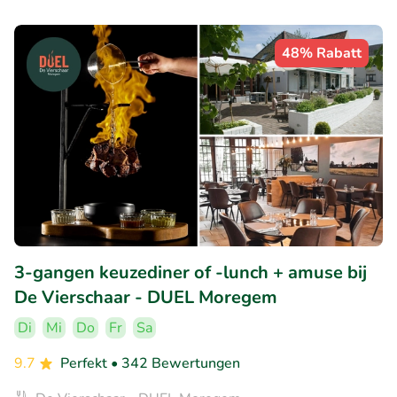
48% Rabatt
3-gangen keuzediner of -lunch + amuse bij
De Vierschaar - DUEL Moregem
Di
Mi
Do
Fr
Sa
9.7
Perfekt
• 342 Bewertungen