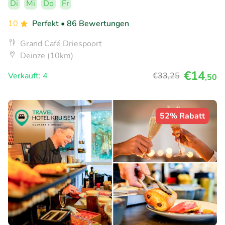
Di
Mi
Do
Fr
10
Perfekt
• 86 Bewertungen
Grand Café Driespoort
Deinze (10km)
€14
Verkauft: 4
€33
,25
,50
52% Rabatt