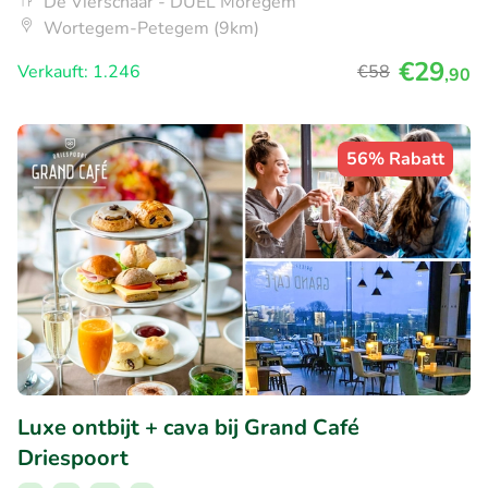
De Vierschaar - DUEL Moregem
Wortegem-Petegem (9km)
€29
Verkauft: 1.246
€58
,90
56% Rabatt
Luxe ontbijt + cava bij Grand Café
Driespoort