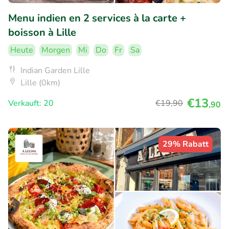
Menu indien en 2 services à la carte +
boisson à Lille
Heute
Morgen
Mi
Do
Fr
Sa
Indian Garden Lille
Lille (0km)
€13
Verkauft: 20
€19
,90
,90
29% Rabatt