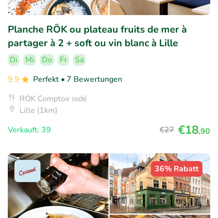
Planche RÖK ou plateau fruits de mer à
partager à 2 + soft ou vin blanc à Lille
Di
Mi
Do
Fr
Sa
9.9
Perfekt
• 7 Bewertungen
RÖK Comptoir iodé
Lille (1km)
€18
Verkauft: 39
€27
,90
36% Rabatt