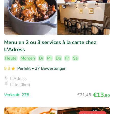
Menu en 2 ou 3 services à la carte chez
L'Adress
Heute
Morgen
Di
Mi
Do
Fr
Sa
9.8
Perfekt
• 27 Bewertungen
L'Adress
Lille (0km)
€13
Verkauft: 278
€21
,45
,90