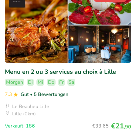
Menu en 2 ou 3 services au choix à Lille
Morgen
Di
Mi
Do
Fr
Sa
7.3
Gut
• 5 Bewertungen
Le Beaulieu Lille
Lille (0km)
€21
Verkauft: 186
€33
,65
,90