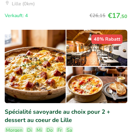
Lille (0km)
€17
Verkauft: 4
€26
,15
,50
48% Rabatt
Spécialité savoyarde au choix pour 2 +
dessert au coeur de Lille
Morgen
Di
Mi
Do
Fr
Sa