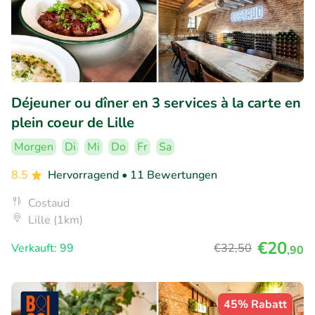
Déjeuner ou dîner en 3 services à la carte en
plein coeur de Lille
Morgen
Di
Mi
Do
Fr
Sa
8.5
Hervorragend
• 11 Bewertungen
Costaud
Lille (1km)
€20
Verkauft: 99
€32
,50
,90
45% Rabatt