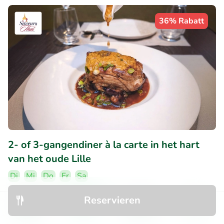
36% Rabatt
2- of 3-gangendiner à la carte in het hart
van het oude Lille
Di
Mi
Do
Fr
Sa
10
Perfekt
• 4 Bewertungen
Reservieren
Entdecken
Suchen
Buchungen
Menü
Ô Saveurs Thaï