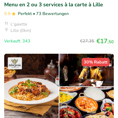
Menu en 2 ou 3 services à la carte à Lille
9.9
Perfekt
• 73 Bewertungen
L'gaiette
Lille (0km)
€17
Verkauft: 343
€27
,35
,50
30% Rabatt