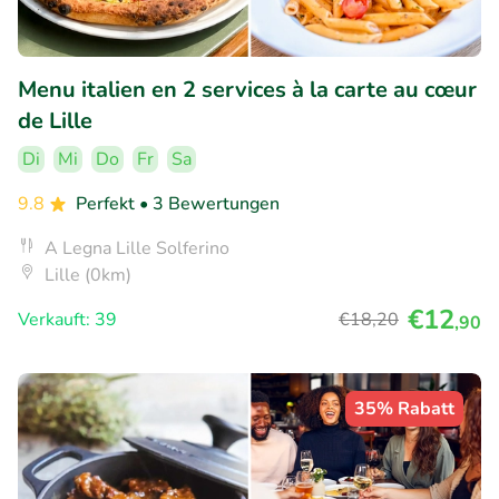
Menu italien en 2 services à la carte au cœur
de Lille
Di
Mi
Do
Fr
Sa
9.8
Perfekt
• 3 Bewertungen
A Legna Lille Solferino
Lille (0km)
€12
Verkauft: 39
€18
,20
,90
35% Rabatt