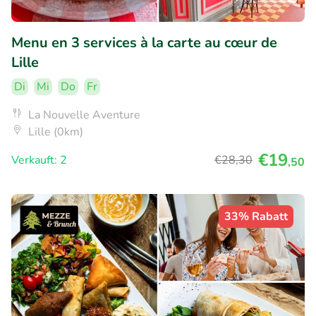
Menu en 3 services à la carte au cœur de
Lille
Di
Mi
Do
Fr
La Nouvelle Aventure
Lille (0km)
€19
Verkauft: 2
€28
,30
,50
33% Rabatt