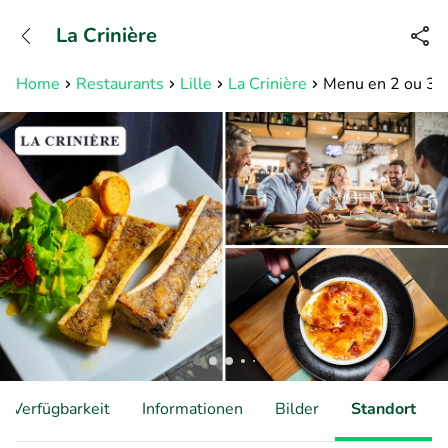
+31882050505
La Crinière
Erreichbar bis 23:00 Uhr (max
0,09€/Min)
Home
Restaurants
Lille
La Crinière
Menu en 2 ou 3 se
Verfügbarkeit
Informationen
Bilder
Standort