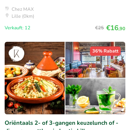
Chez MAX
Lille (0km)
€16
Verkauft: 12
€25
,90
36% Rabatt
Oriëntaals 2- of 3-gangen keuzelunch of -