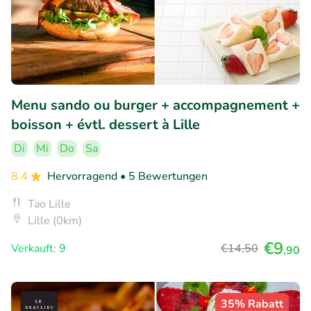
Menu sando ou burger + accompagnement +
boisson + évtl. dessert à Lille
Di
Mi
Do
Sa
8.4
Hervorragend
• 5 Bewertungen
Tao Lille
Lille (0km)
€9
Verkauft: 9
€14
,50
,90
35% Rabatt