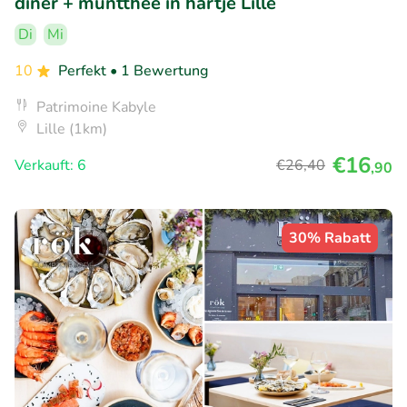
diner + muntthee in hartje Lille
Di
Mi
10
Perfekt
• 1 Bewertung
Patrimoine Kabyle
Lille (1km)
€16
Verkauft: 6
€26
,40
,90
30% Rabatt