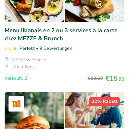
Menu libanais en 2 ou 3 services à la carte
chez MEZZE & Brunch
9.6
Perfekt
• 9 Bewertungen
MEZZE & Brunch
Lille (0km)
€15
Verkauft: 2
€23
,60
,90
32% Rabatt