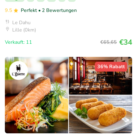
9.5
Perfekt
• 2 Bewertungen
Le Dahu
Lille (0km)
€34
Verkauft: 11
€65
,65
36% Rabatt