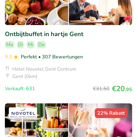
Ontbijtbuffet in hartje Gent
Mo
Di
Mi
Do
9.3
Perfekt
• 307 Bewertungen
Hotel Novotel Gent Centrum
Gent (0km)
€20
Verkauft: 631
€31
,50
,95
22% Rabatt