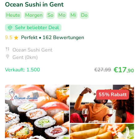
Ocean Sushi in Gent
Heute
Morgen
So
Mo
Mi
Do
Sehr beliebter Deal
9.5
Perfekt
• 162 Bewertungen
Ocean Sushi Gent
Gent (0km)
€17
Verkauft: 1.500
€27
,99
,90
55% Rabatt