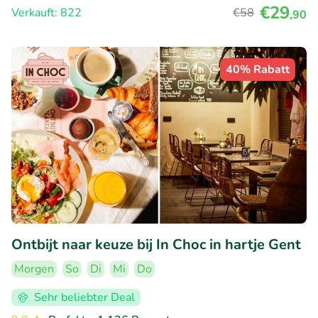
€29
Verkauft: 822
€58
,90
40% Rabatt
Ontbijt naar keuze bij In Choc in hartje Gent
Morgen
So
Di
Mi
Do
Sehr beliebter Deal