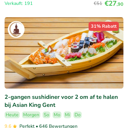
€27
Verkauft: 191
€51
,90
31% Rabatt
2-gangen sushidiner voor 2 om af te halen
bij Asian King Gent
Heute
Morgen
So
Mo
Mi
Do
9.6
Perfekt
• 646 Bewertungen