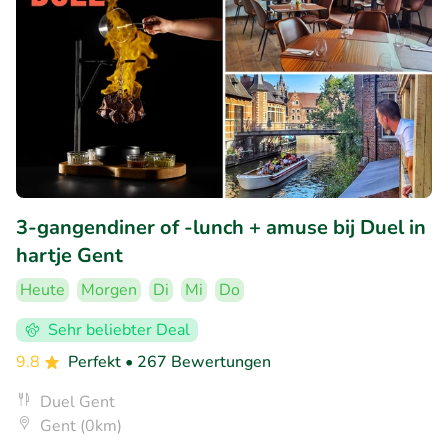
3-gangendiner of -lunch + amuse bij Duel in
hartje Gent
Heute
Morgen
Di
Mi
Do
Sehr beliebter Deal
9.8
Perfekt
• 267 Bewertungen
Duel Gent
Gent (0km)