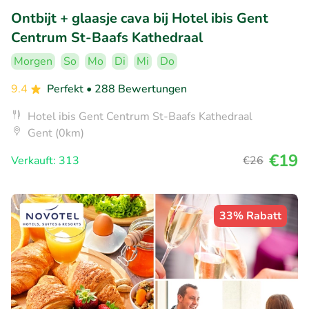
Ontbijt + glaasje cava bij Hotel ibis Gent
Centrum St-Baafs Kathedraal
Morgen
So
Mo
Di
Mi
Do
9.4
Perfekt
• 288 Bewertungen
Hotel ibis Gent Centrum St-Baafs Kathedraal
Gent (0km)
€19
Verkauft: 313
€26
33% Rabatt