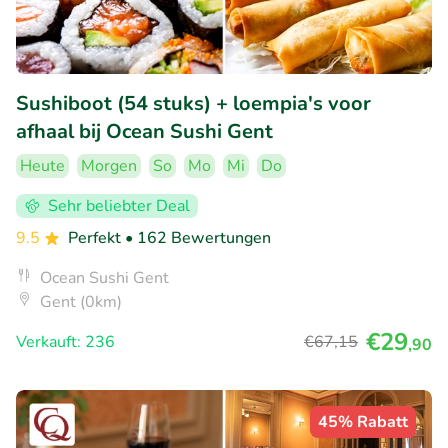
Sushiboot (54 stuks) + loempia's voor
afhaal bij Ocean Sushi Gent
Heute
Morgen
So
Mo
Mi
Do
Sehr beliebter Deal
9.5
Perfekt
• 162 Bewertungen
Ocean Sushi Gent
Gent (0km)
€29
Verkauft: 236
€67
,15
,90
45% Rabatt