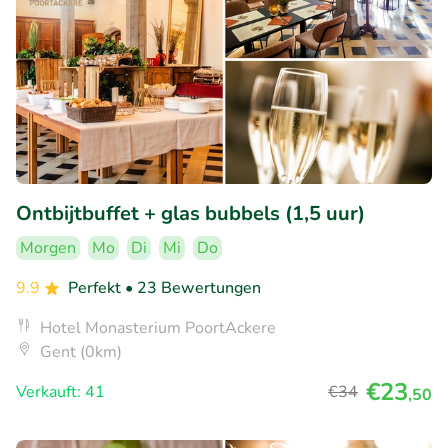
Ontbijtbuffet + glas bubbels (1,5 uur)
Morgen
Mo
Di
Mi
Do
9.9
Perfekt
• 23 Bewertungen
Hotel Monasterium PoortAckere
Gent (0km)
€23
Verkauft: 41
€34
,50