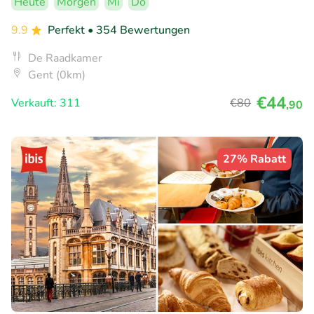
Heute
Morgen
Mi
Do
9.9
Perfekt
• 354 Bewertungen
De Raadkamer
Gent (0km)
€44
Verkauft: 311
€80
,90
27% Rabatt