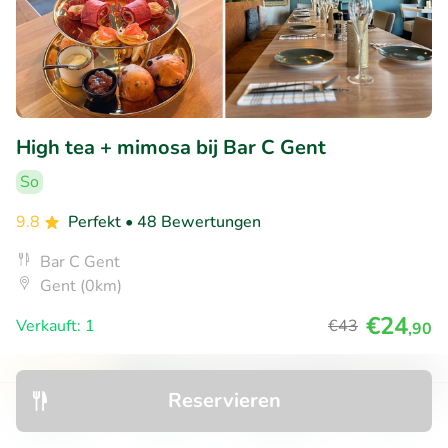
High tea + mimosa bij Bar C Gent
So
9.8
Perfekt
• 48 Bewertungen
Bar C Gent
Gent (0km)
€24
Verkauft: 1
€43
,90
Reservieren
45% Rabatt
Entdecken
Suchen
Buchungen
Menü