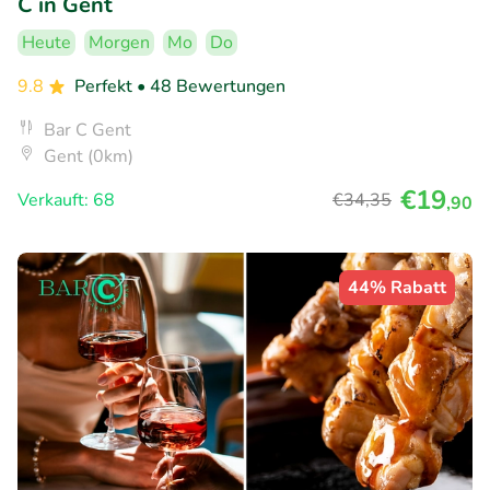
C in Gent
Heute
Morgen
Mo
Do
9.8
Perfekt
• 48 Bewertungen
Bar C Gent
Gent (0km)
€19
Verkauft: 68
€34
,35
,90
44% Rabatt