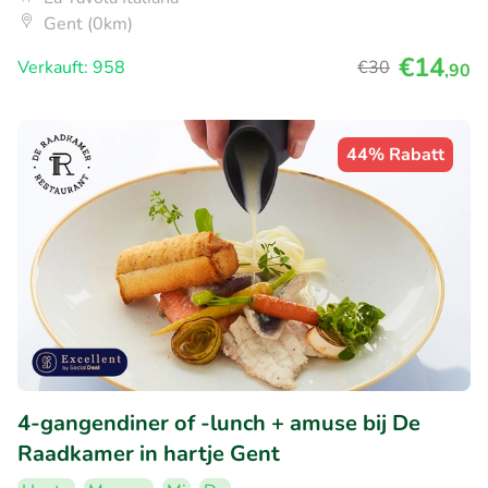
Gent (0km)
€14
Verkauft: 958
€30
,90
44% Rabatt
4-gangendiner of -lunch + amuse bij De
Raadkamer in hartje Gent