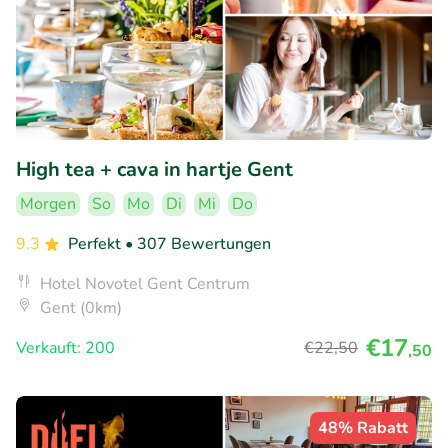
High tea + cava in hartje Gent
Morgen
So
Mo
Di
Mi
Do
9.3
Perfekt
• 307 Bewertungen
Hotel Novotel Gent Centrum
Gent (0km)
€17
Verkauft: 200
€22
,50
,50
48% Rabatt