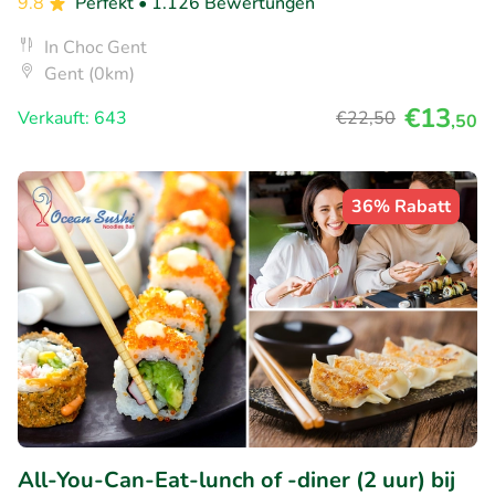
9.8
Perfekt
• 1.126 Bewertungen
In Choc Gent
Gent (0km)
€13
Verkauft: 643
€22
,50
,50
36% Rabatt
All-You-Can-Eat-lunch of -diner (2 uur) bij