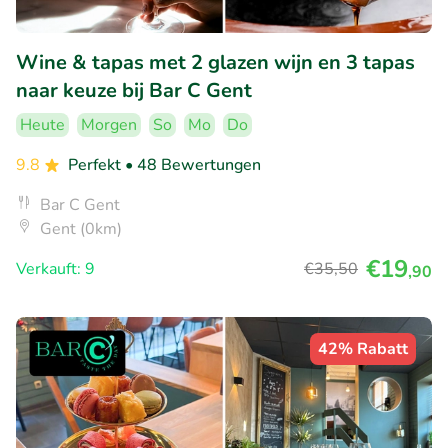
Wine & tapas met 2 glazen wijn en 3 tapas
naar keuze bij Bar C Gent
Heute
Morgen
So
Mo
Do
9.8
Perfekt
• 48 Bewertungen
Bar C Gent
Gent (0km)
€19
Verkauft: 9
€35
,50
,90
42% Rabatt