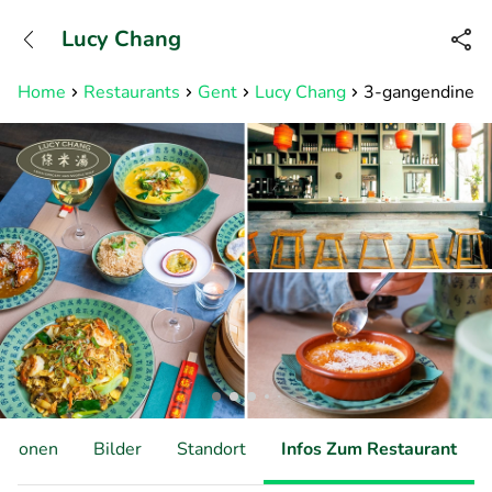
+31882050505
Lucy Chang
Erreichbar bis 23:00 Uhr (max
0,09€/Min)
Home
Restaurants
Gent
Lucy Chang
3-gangendiner à 
ationen
Bilder
Standort
Infos Zum Restaurant