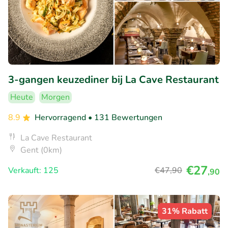
3-gangen keuzediner bij La Cave Restaurant
Heute
Morgen
8.9
Hervorragend
• 131 Bewertungen
La Cave Restaurant
Gent (0km)
€27
Verkauft: 125
€47
,90
,90
31% Rabatt