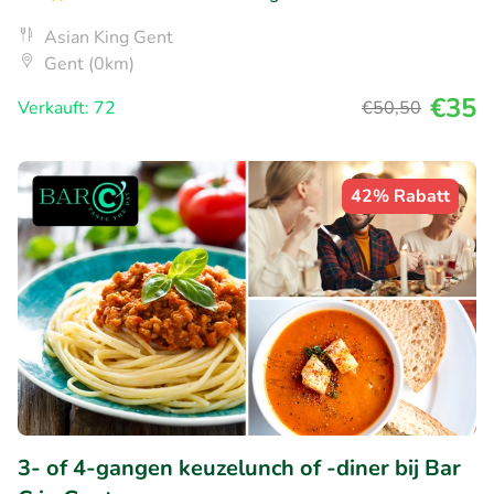
Asian King Gent
Gent (0km)
€35
Verkauft: 72
€50
,50
42% Rabatt
3- of 4-gangen keuzelunch of -diner bij Bar