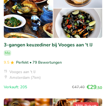
3-gangen keuzediner bij Vooges aan 't IJ
Mo
9.5
Perfekt
• 79 Bewertungen
Vooges aan 't IJ
Amsterdam (7km)
€29
Verkauft: 205
€47
,40
,50