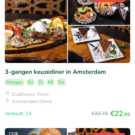
3-gangen keuzediner in Amsterdam
Morgen
So
Di
Mi
Do
Clubhouse West
Amsterdam (5km)
€22
Verkauft: 14
€32
,70
,95