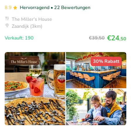
8.9
Hervorragend
• 22 Bewertungen
The Miller's House
Zaandijk (3km)
€24
Verkauft: 190
€39
,50
,50
30% Rabatt