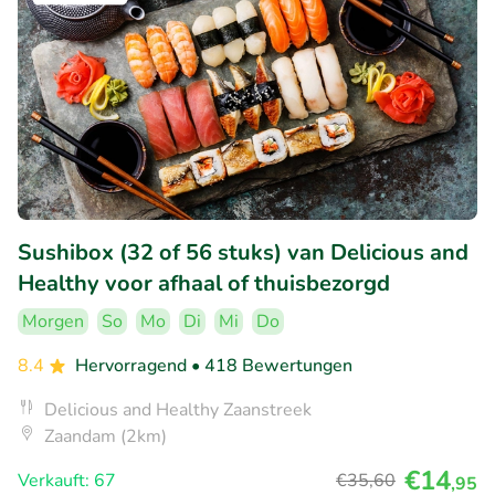
Sushibox (32 of 56 stuks) van Delicious and
Healthy voor afhaal of thuisbezorgd
Morgen
So
Mo
Di
Mi
Do
8.4
Hervorragend
• 418 Bewertungen
Delicious and Healthy Zaanstreek
Zaandam (2km)
€14
Verkauft: 67
€35
,60
,95