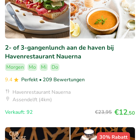
2- of 3-gangenlunch aan de haven bij
Havenrestaurant Nauerna
Morgen
Mo
Mi
Do
9.4
Perfekt
• 209 Bewertungen
Havenrestaurant Nauerna
Assendelft (4km)
€12
Verkauft: 92
€23
,95
,50
30% Rabatt