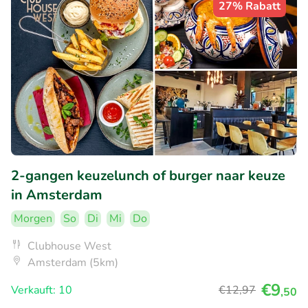
27% Rabatt
2-gangen keuzelunch of burger naar keuze
in Amsterdam
Morgen
So
Di
Mi
Do
Clubhouse West
Amsterdam (5km)
€9
Verkauft: 10
€12
,97
,50