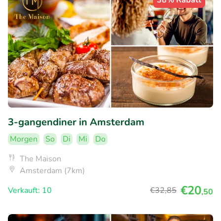
38% Rabatt
3-gangendiner in Amsterdam
Morgen
So
Di
Mi
Do
The Maison
Amsterdam (7km)
€20
Verkauft: 10
€32
,85
,50