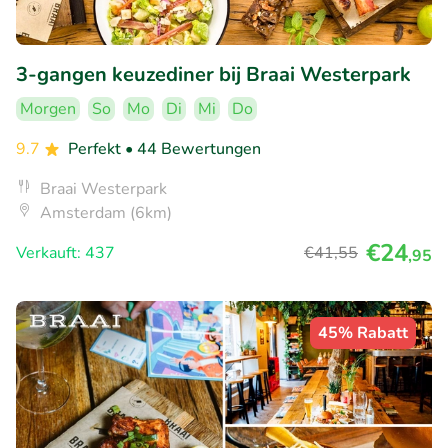
3-gangen keuzediner bij Braai Westerpark
Morgen
So
Mo
Di
Mi
Do
9.7
Perfekt
• 44 Bewertungen
Braai Westerpark
Amsterdam (6km)
€24
Verkauft: 437
€41
,55
,95
45% Rabatt