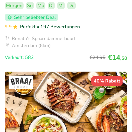
Morgen
So
Mo
Di
Mi
Do
Sehr beliebter Deal
9.9
Perfekt
• 197 Bewertungen
Renato's Spaarndammerbuurt
Amsterdam (6km)
€14
Verkauft: 582
€24
,95
,50
40% Rabatt