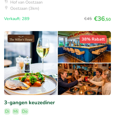
Hof van Oostzaan
Oostzaan (3km)
€36
Verkauft: 289
€45
,50
38% Rabatt
3-gangen keuzediner
Di
Mi
Do