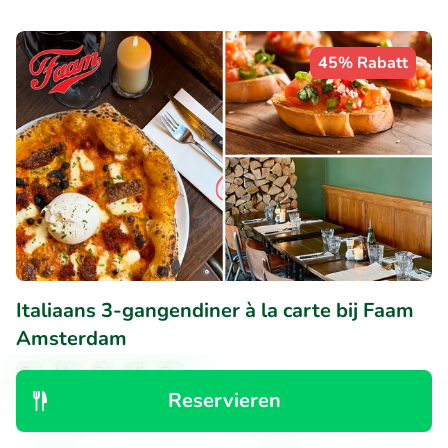
45% Rabatt
Italiaans 3-gangendiner à la carte bij Faam
Amsterdam
So
Mo
Di
Mi
Do
Reservieren
9.8
Perfekt
• 86 Bewertungen
Entdecken
Suchen
Buchungen
Menü