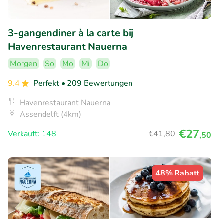
3-gangendiner à la carte bij
Havenrestaurant Nauerna
Morgen
So
Mo
Mi
Do
9.4
Perfekt
• 209 Bewertungen
Havenrestaurant Nauerna
Assendelft (4km)
€27
Verkauft: 148
€41
,80
,50
48% Rabatt