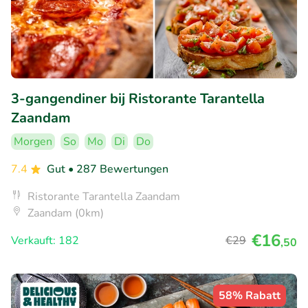
3-gangendiner bij Ristorante Tarantella
Zaandam
Morgen
So
Mo
Di
Do
7.4
Gut
• 287 Bewertungen
Ristorante Tarantella Zaandam
Zaandam (0km)
€16
Verkauft: 182
€29
,50
58% Rabatt