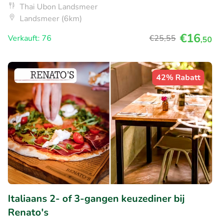
Thai Ubon Landsmeer
Landsmeer (6km)
€16
Verkauft: 76
€25
,55
,50
42% Rabatt
Italiaans 2- of 3-gangen keuzediner bij
Renato's