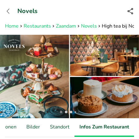
+31882050505
Novels
Erreichbar bis 23:00 Uhr (max
0,09€/Min)
Home
Restaurants
Zaandam
Novels
High tea bij Nov
ationen
Bilder
Standort
Infos Zum Restaurant