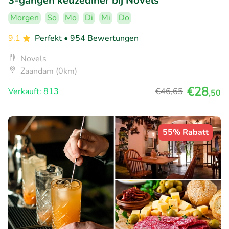
3-gangen keuzediner bij Novels
Morgen
So
Mo
Di
Mi
Do
9.1
Perfekt
• 954 Bewertungen
Novels
Zaandam (0km)
€28
Verkauft: 813
€46
,65
,50
55% Rabatt