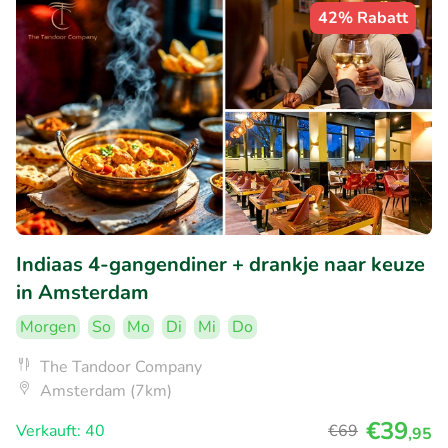
42% Rabatt
Indiaas 4-gangendiner + drankje naar keuze
in Amsterdam
Morgen
So
Mo
Di
Mi
Do
The Tandoor Company
Amsterdam (7km)
€39
Verkauft: 40
€69
,95