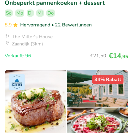
Onbeperkt pannenkoeken + dessert
So
Mo
Di
Mi
Do
8.9
Hervorragend
• 22 Bewertungen
The Miller's House
Zaandijk (3km)
€14
Verkauft: 96
€21
,50
,95
34% Rabatt