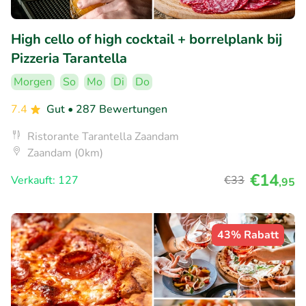
High cello of high cocktail + borrelplank bij
Pizzeria Tarantella
Morgen
So
Mo
Di
Do
7.4
Gut
• 287 Bewertungen
Ristorante Tarantella Zaandam
Zaandam (0km)
€14
Verkauft: 127
€33
,95
43% Rabatt