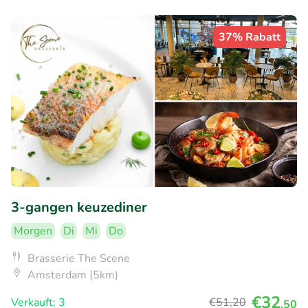
37% Rabatt
3-gangen keuzediner
Morgen
Di
Mi
Do
Brasserie The Scene
Amsterdam (5km)
€32
Verkauft: 3
€51
,20
,50