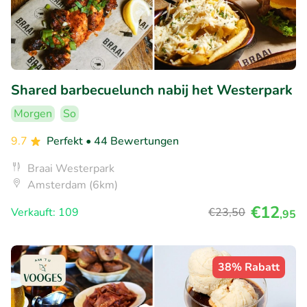
Shared barbecuelunch nabij het Westerpark
Morgen
So
9.7
Perfekt
• 44 Bewertungen
Braai Westerpark
Amsterdam (6km)
€12
Verkauft: 109
€23
,50
,95
38% Rabatt