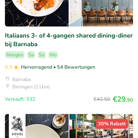
Italiaans 3- of 4-gangen shared dining-diner
bij Barnaba
Morgen
Sa
So
Mo
8.9
Hervorragend
• 54 Bewertungen
Barnaba
Beringen (11km)
€29
Verkauft: 332
€42
,50
,90
30% Rabatt