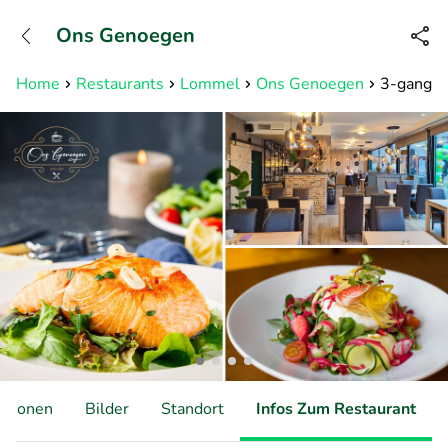
+31882050505
Ons Genoegen
Erreichbar bis 23:00 Uhr (max
0,09€/Min)
Home
Restaurants
Lommel
Ons Genoegen
3-gangen
ationen
Bilder
Standort
Infos Zum Restaurant