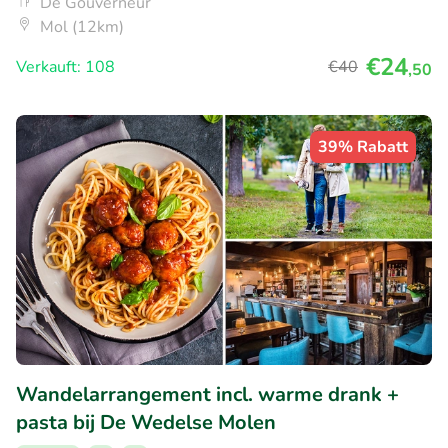
De Gouverneur
Mol (12km)
€24
Verkauft: 108
€40
,50
39% Rabatt
Wandelarrangement incl. warme drank +
pasta bij De Wedelse Molen