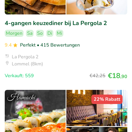
4-gangen keuzediner bij La Pergola 2
Morgen
Sa
So
Di
Mi
9.4
Perfekt
• 415 Bewertungen
La Pergola 2
Lommel (8km)
€18
Verkauft: 559
€42
,25
,90
22% Rabatt