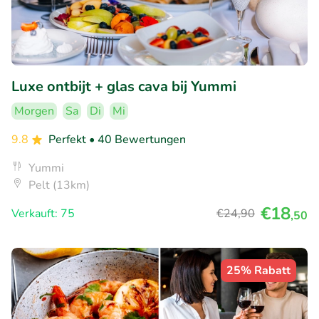
Luxe ontbijt + glas cava bij Yummi
Morgen
Sa
Di
Mi
9.8
Perfekt
• 40 Bewertungen
Yummi
Pelt (13km)
€18
Verkauft: 75
€24
,90
,50
25% Rabatt