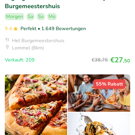
Burgemeestershuis
Morgen
Sa
So
Mo
9.4
Perfekt
• 1.649 Bewertungen
Het Burgemeestershuis
Lommel (8km)
€27
Verkauft: 209
€38
,75
,50
55% Rabatt