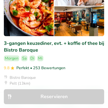
3-gangen keuzediner, evt. + koffie of thee bij
Bistro Baroque
Morgen
Sa
Di
Mi
9.8
Perfekt
• 253 Bewertungen
Bistro Baroque
Pelt (13km)
€29
Verkauft: 99
€39
,90
,90
Reservieren
Entdecken
Suchen
Buchungen
Menü