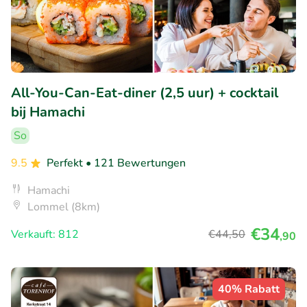
All-You-Can-Eat-diner (2,5 uur) + cocktail
bij Hamachi
So
9.5
Perfekt
• 121 Bewertungen
Hamachi
Lommel (8km)
€34
Verkauft: 812
€44
,50
,90
40% Rabatt