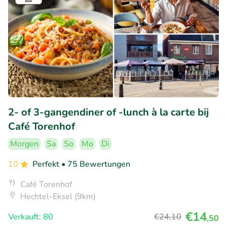
2- of 3-gangendiner of -lunch à la carte bij
Café Torenhof
Morgen
Sa
So
Mo
Di
10
Perfekt
• 75 Bewertungen
Café Torenhof
Hechtel-Eksel (9km)
€14
Verkauft: 80
€24
,10
,50