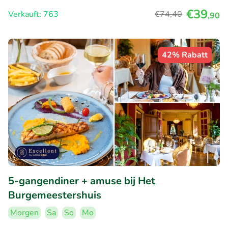
€39
Verkauft: 763
€74
,40
,90
42% Rabatt
5-gangendiner + amuse bij Het
Burgemeestershuis
Morgen
Sa
So
Mo