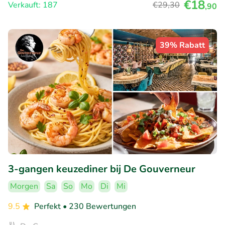
€18
Verkauft: 187
€29
,30
,90
39% Rabatt
3-gangen keuzediner bij De Gouverneur
Morgen
Sa
So
Mo
Di
Mi
9.5
Perfekt
• 230 Bewertungen