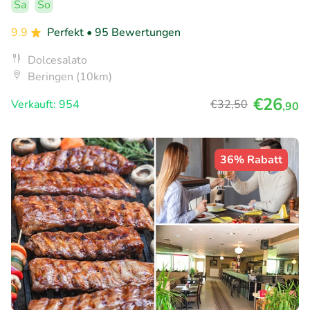
Sa
So
9.9
Perfekt
• 95 Bewertungen
Dolcesalato
Beringen (10km)
€26
Verkauft: 954
€32
,50
,90
36% Rabatt