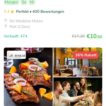
Morgen
Sa
Mi
9.4
Perfekt
• 400 Bewertungen
De Wedelse Molen
Pelt (12km)
€10
Verkauft: 474
€17
,20
,50
36% Rabatt