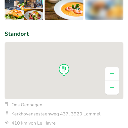
+1
Standort
Ons Genoegen
Kerkhovensesteenweg 437, 3920 Lommel
410 km von Le Havre