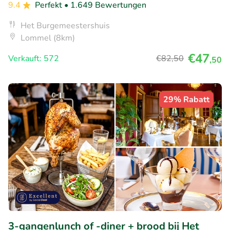
9.4
Perfekt
• 1.649 Bewertungen
Het Burgemeestershuis
Lommel (8km)
€47
Verkauft: 572
€82
,50
,50
29% Rabatt
3-gangenlunch of -diner + brood bij Het