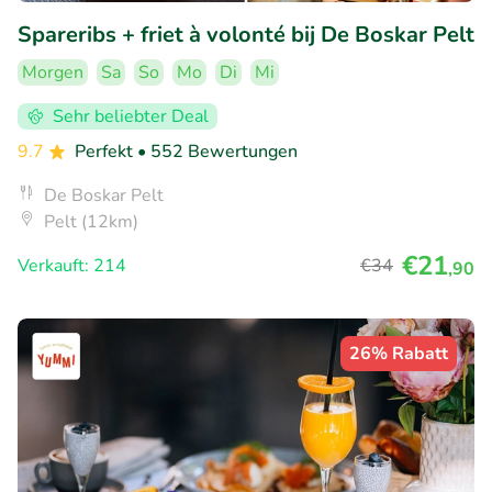
Spareribs + friet à volonté bij De Boskar Pelt
Morgen
Sa
So
Mo
Di
Mi
Sehr beliebter Deal
9.7
Perfekt
• 552 Bewertungen
De Boskar Pelt
Pelt (12km)
€21
Verkauft: 214
€34
,90
26% Rabatt