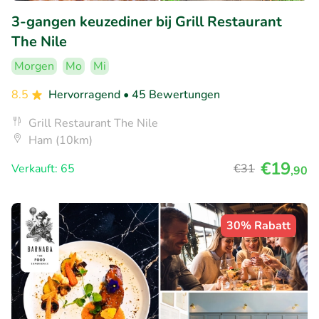
3-gangen keuzediner bij Grill Restaurant
The Nile
Morgen
Mo
Mi
8.5
Hervorragend
• 45 Bewertungen
Grill Restaurant The Nile
Ham (10km)
€19
Verkauft: 65
€31
,90
30% Rabatt