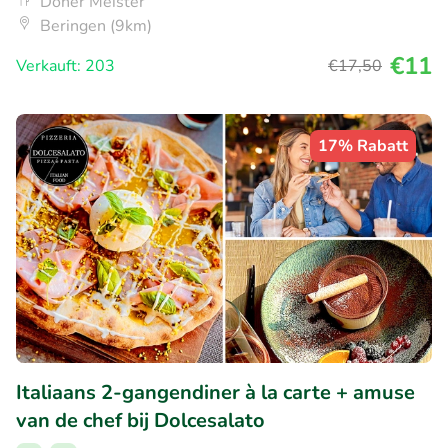
Döner Meister
Beringen (9km)
€11
Verkauft: 203
€17
,50
17% Rabatt
Italiaans 2-gangendiner à la carte + amuse
van de chef bij Dolcesalato