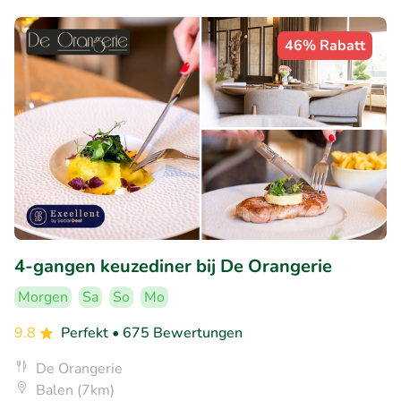
46% Rabatt
4-gangen keuzediner bij De Orangerie
Morgen
Sa
So
Mo
9.8
Perfekt
• 675 Bewertungen
De Orangerie
Balen (7km)