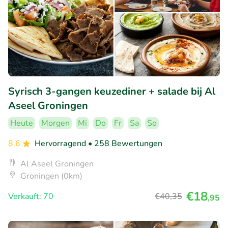
Syrisch 3-gangen keuzediner + salade bij Al
Aseel Groningen
Heute
Morgen
Mi
Do
Fr
Sa
So
8.6
Hervorragend
• 258 Bewertungen
Al Aseel Groningen
Groningen (0km)
€18
Verkauft: 70
€40
,35
,95