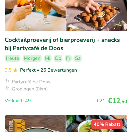
Cocktailproeverij of bierproeverij + snacks
bij Partycafé de Doos
Heute
Morgen
Mi
Do
Fr
Sa
9.5
Perfekt
• 26 Bewertungen
Partycafé de Doos
Groningen (0km)
€12
Verkauft: 49
€21
,50
40% Rabatt