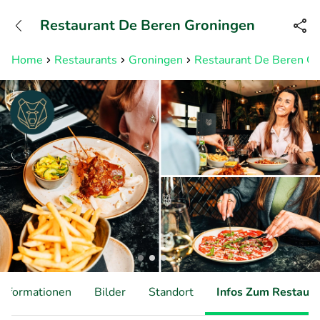
+31882050505
Restaurant De Beren Groningen
Erreichbar bis 23:00 Uhr (max
0,09€/Min)
Home
Restaurants
Groningen
Restaurant De Beren G
Informationen
Bilder
Standort
Infos Zum Restaura