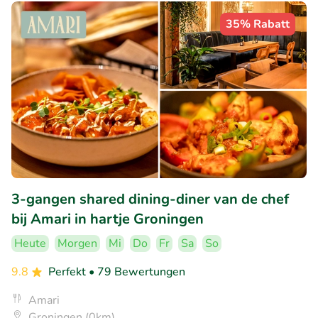
35% Rabatt
3-gangen shared dining-diner van de chef
bij Amari in hartje Groningen
Heute
Morgen
Mi
Do
Fr
Sa
So
9.8
Perfekt
• 79 Bewertungen
Amari
Groningen (0km)