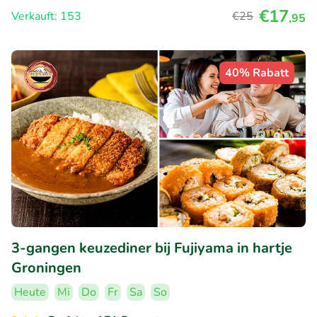
€17
Verkauft: 153
€25
,95
40% Rabatt
3-gangen keuzediner bij Fujiyama in hartje
Groningen
Heute
Mi
Do
Fr
Sa
So