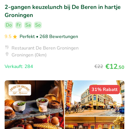
2-gangen keuzelunch bij De Beren in hartje
Groningen
Do
Fr
Sa
So
9.5
Perfekt
• 268 Bewertungen
Restaurant De Beren Groningen
Groningen (0km)
€12
Verkauft: 284
€22
,50
31% Rabatt