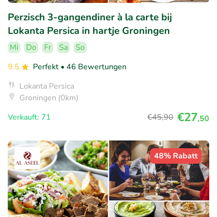
Perzisch 3-gangendiner à la carte bij
Lokanta Persica in hartje Groningen
Mi
Do
Fr
Sa
So
9.5
Perfekt
• 46 Bewertungen
Lokanta Persica
Groningen (0km)
€27
Verkauft: 71
€45
,90
,50
48% Rabatt