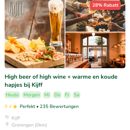
28% Rabatt
High beer of high wine + warme en koude
hapjes bij Kijff
Heute
Morgen
Mi
Do
Fr
Sa
9.4
Perfekt
• 235 Bewertungen
Kijff
Groningen (0km)