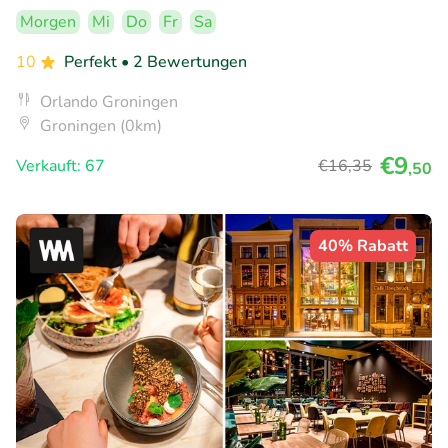
Morgen
Mi
Do
Fr
Sa
10
Perfekt
• 2 Bewertungen
Orlando Groningen
Groningen (0km)
€9
Verkauft: 67
€16
,35
,50
40% Rabatt