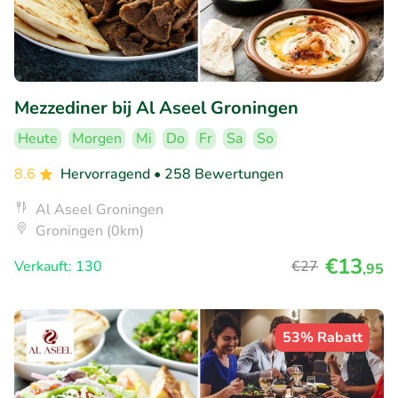
Mezzediner bij Al Aseel Groningen
Heute
Morgen
Mi
Do
Fr
Sa
So
8.6
Hervorragend
• 258 Bewertungen
Al Aseel Groningen
Groningen (0km)
€13
Verkauft: 130
€27
,95
53% Rabatt