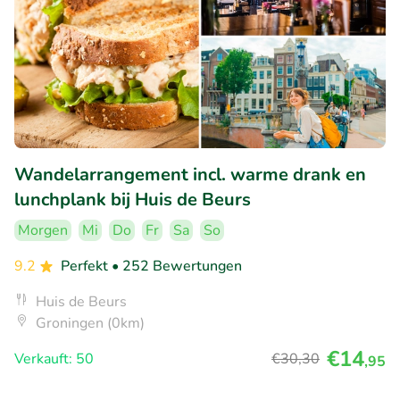
Wandelarrangement incl. warme drank en
lunchplank bij Huis de Beurs
Morgen
Mi
Do
Fr
Sa
So
9.2
Perfekt
• 252 Bewertungen
Huis de Beurs
Groningen (0km)
€14
Verkauft: 50
€30
,30
,95