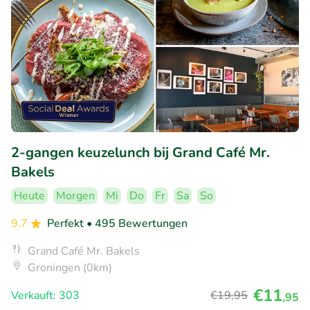
2-gangen keuzelunch bij Grand Café Mr.
Bakels
Heute
Morgen
Mi
Do
Fr
Sa
So
9.7
Perfekt
• 495 Bewertungen
Grand Café Mr. Bakels
Groningen (0km)
€11
Verkauft: 303
€19
,95
,95