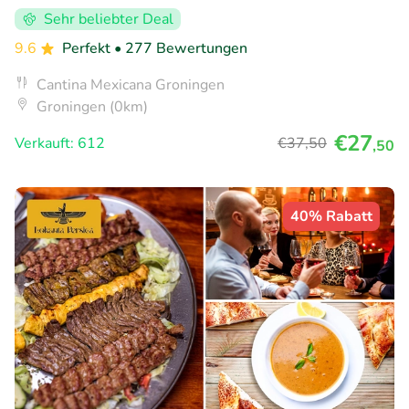
Sehr beliebter Deal
9.6
Perfekt
• 277 Bewertungen
Cantina Mexicana Groningen
Groningen (0km)
€27
Verkauft: 612
€37
,50
,50
40% Rabatt