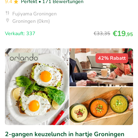
9.4
Perfekt
• 171 Bewertungen
Fujiyama Groningen
Groningen (0km)
€19
Verkauft: 337
€33
,35
,95
42% Rabatt
2-gangen keuzelunch in hartje Groningen