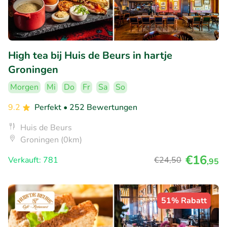
High tea bij Huis de Beurs in hartje
Groningen
Morgen
Mi
Do
Fr
Sa
So
9.2
Perfekt
• 252 Bewertungen
Huis de Beurs
Groningen (0km)
€16
Verkauft: 781
€24
,50
,95
51% Rabatt