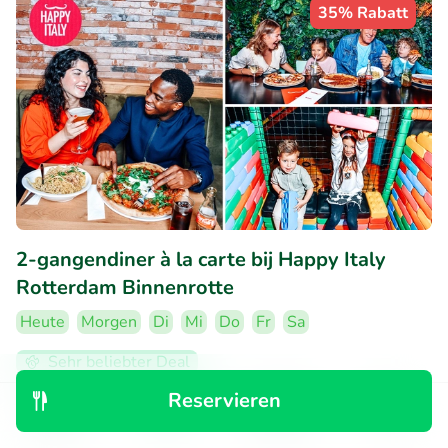
35% Rabatt
2-gangendiner à la carte bij Happy Italy
Rotterdam Binnenrotte
Heute
Morgen
Di
Mi
Do
Fr
Sa
Sehr beliebter Deal
9.1
Perfekt
• 287 Bewertungen
Reservieren
Entdecken
Suchen
Buchungen
Menü
Happy Italy Rotterdam Binnenrotte