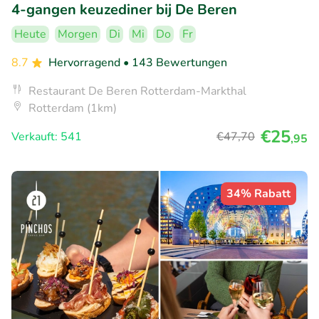
4-gangen keuzediner bij De Beren
Heute
Morgen
Di
Mi
Do
Fr
8.7
Hervorragend
• 143 Bewertungen
Restaurant De Beren Rotterdam-Markthal
Rotterdam (1km)
€25
Verkauft: 541
€47
,70
,95
34% Rabatt