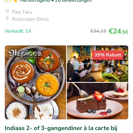
8.9
Hervorragend
• 26 Bewertungen
Panj Tara
Rotterdam (0km)
€24
Verkauft: 14
€34
,15
,50
39% Rabatt
Indiaas 2- of 3-gangendiner à la carte bij