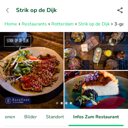
+31882050505
Strik op de Dijk
Erreichbar bis 23:00 Uhr (max
0,09€/Min)
Home
Restaurants
Rotterdam
Strik op de Dijk
3-gang
ationen
Bilder
Standort
Infos Zum Restaurant