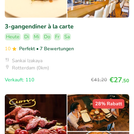
3-gangendiner à la carte
Heute
Di
Mi
Do
Fr
Sa
10
Perfekt
• 7 Bewertungen
Sankai Izakaya
Rotterdam (0km)
€27
Verkauft: 110
€41
,20
,50
28% Rabatt