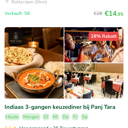
Rotterdam (0km)
€14
Verkauft: 58
€28
,95
28% Rabatt
Indiaas 3-gangen keuzediner bij Panj Tara
Heute
Morgen
Di
Mi
Do
Fr
Sa