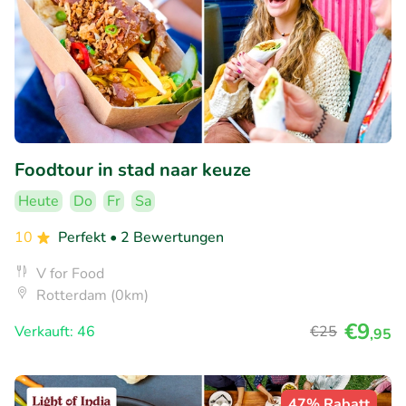
Foodtour in stad naar keuze
Heute
Do
Fr
Sa
10
Perfekt
• 2 Bewertungen
V for Food
Rotterdam (0km)
€9
Verkauft: 46
€25
,95
47% Rabatt