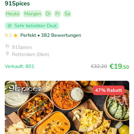
91Spices
Heute
Morgen
Di
Fr
Sa
Sehr beliebter Deal
9.1
Perfekt
• 382 Bewertungen
91Spices
Rotterdam (0km)
€19
Verkauft: 801
€32
,20
,50
47% Rabatt