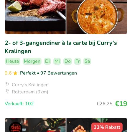
2- of 3-gangendiner à la carte bij Curry's
Kralingen
Heute
Morgen
Di
Mi
Do
Fr
Sa
9.6
Perfekt
• 97 Bewertungen
Curry's Kralingen
Rotterdam (0km)
€19
Verkauft: 102
€26
,25
33% Rabatt