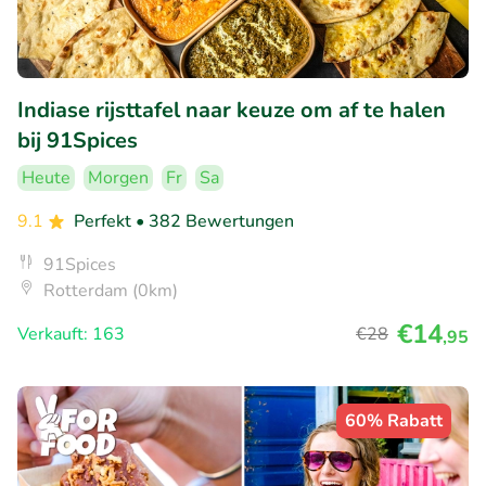
Indiase rijsttafel naar keuze om af te halen
bij 91Spices
Heute
Morgen
Fr
Sa
9.1
Perfekt
• 382 Bewertungen
91Spices
Rotterdam (0km)
€14
Verkauft: 163
€28
,95
60% Rabatt