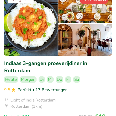
Indiaas 3-gangen proeverijdiner in
Rotterdam
Heute
Morgen
Di
Mi
Do
Fr
Sa
9.5
Perfekt
• 17 Bewertungen
Light of India Rotterdam
Rotterdam (1km)