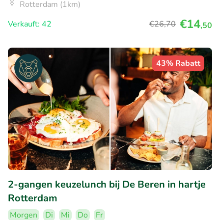
Rotterdam (1km)
€14
Verkauft: 42
€26
,70
,50
43% Rabatt
2-gangen keuzelunch bij De Beren in hartje
Rotterdam
Morgen
Di
Mi
Do
Fr