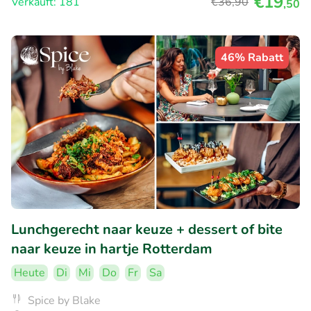
€19
Verkauft: 181
€36
,90
,50
46% Rabatt
Lunchgerecht naar keuze + dessert of bite
naar keuze in hartje Rotterdam
Heute
Di
Mi
Do
Fr
Sa
Spice by Blake