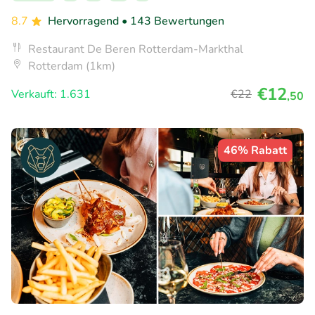
8.7
Hervorragend
• 143 Bewertungen
Restaurant De Beren Rotterdam-Markthal
Rotterdam (1km)
€12
Verkauft: 1.631
€22
,50
46% Rabatt