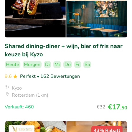
Shared dining-diner + wijn, bier of fris naar
keuze bij Kyzo
Heute
Morgen
Di
Mi
Do
Fr
Sa
9.6
Perfekt
• 162 Bewertungen
Kyzo
Rotterdam (1km)
€17
Verkauft: 460
€32
,50
43% Rabatt