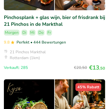
Pinchosplank + glas wijn, bier of frisdrank bij
21 Pinchos in de Markthal
Morgen
Di
Mi
Do
Fr
9.8
Perfekt
• 444 Bewertungen
21 Pinchos Markthal
Rotterdam (1km)
€13
Verkauft: 285
€20
,50
,50
45% Rabatt