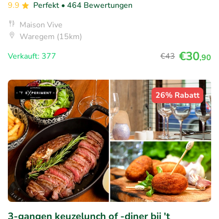
9.9
Perfekt
• 464 Bewertungen
Maison Vive
Waregem (15km)
€30
Verkauft: 377
€43
,90
26% Rabatt
3-gangen keuzelunch of -diner bij 't