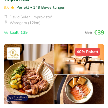
9.6
Perfekt
• 149 Bewertungen
David Selen 'Improviste'
Waregem (12km)
€39
Verkauft: 139
€55
40% Rabatt