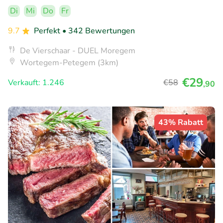
Di
Mi
Do
Fr
9.7
Perfekt
• 342 Bewertungen
De Vierschaar - DUEL Moregem
Wortegem-Petegem (3km)
€29
Verkauft: 1.246
€58
,90
43% Rabatt