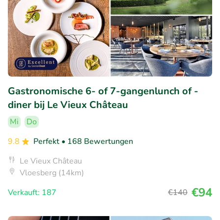
Gastronomische 6- of 7-gangenlunch of -
diner bij Le Vieux Château
Mi
Do
9.8
Perfekt
• 168 Bewertungen
Le Vieux Château
Vloesberg (14km)
€94
Verkauft: 187
€140