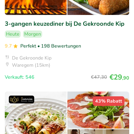
3-gangen keuzediner bij De Gekroonde Kip
Heute
Morgen
9.7
Perfekt
• 198 Bewertungen
De Gekroonde Kip
Waregem (15km)
€29
Verkauft: 546
€47
,30
,90
43% Rabatt