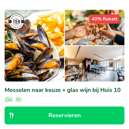
40% Rabatt
Mosselen naar keuze + glas wijn bij Huis 10
Do
Fr
9.7
Perfekt
• 152 Bewertungen
Reservieren
Entdecken
Suchen
Buchungen
Menü
Huis 10