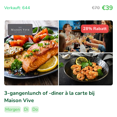
€39
Verkauft: 644
€70
28% Rabatt
3-gangenlunch of -diner à la carte bij
Maison Vive
Morgen
Di
Do