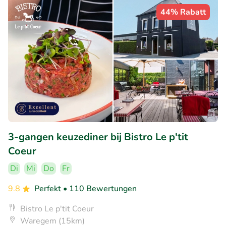
44% Rabatt
3-gangen keuzediner bij Bistro Le p'tit
Coeur
Di
Mi
Do
Fr
9.8
Perfekt
• 110 Bewertungen
Bistro Le p'tit Coeur
Waregem (15km)