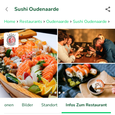
+31882050505
Sushi Oudenaarde
Erreichbar bis 23:00 Uhr (max
0,09€/Min)
Home
Restaurants
Oudenaarde
Sushi Oudenaarde
Su
ationen
Bilder
Standort
Infos Zum Restaurant