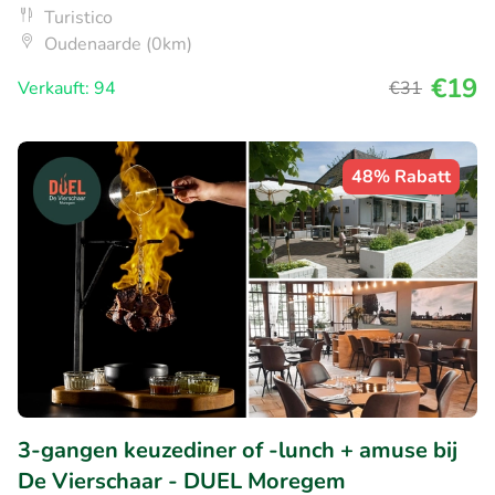
Turistico
Oudenaarde (0km)
€19
Verkauft: 94
€31
48% Rabatt
3-gangen keuzediner of -lunch + amuse bij
De Vierschaar - DUEL Moregem