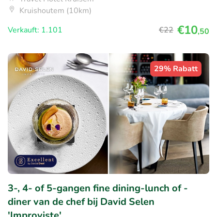
Kruishoutem (10km)
€10
Verkauft: 1.101
€22
,50
29% Rabatt
3-, 4- of 5-gangen fine dining-lunch of -
diner van de chef bij David Selen
'Improviste'