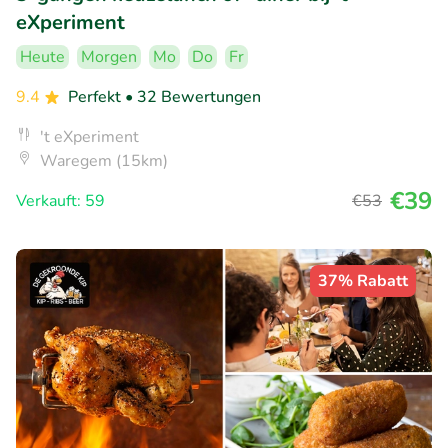
eXperiment
Heute
Morgen
Mo
Do
Fr
9.4
Perfekt
• 32 Bewertungen
't eXperiment
Waregem (15km)
€39
Verkauft: 59
€53
37% Rabatt