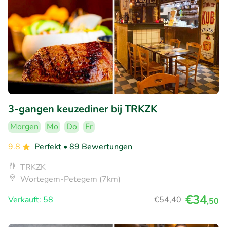
3-gangen keuzediner bij TRKZK
Morgen
Mo
Do
Fr
9.8
Perfekt
• 89 Bewertungen
TRKZK
Wortegem-Petegem (7km)
€34
Verkauft: 58
€54
,40
,50