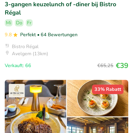
3-gangen keuzelunch of -diner bij Bistro
Régal
Mi
Do
Fr
9.8
Perfekt
• 64 Bewertungen
Bistro Régal
Avelgem (13km)
€39
Verkauft: 66
€65
,25
33% Rabatt