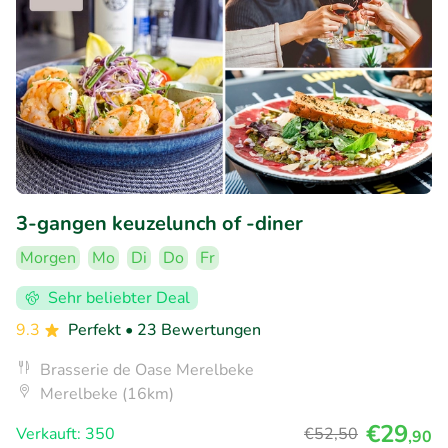
3-gangen keuzelunch of -diner
Morgen
Mo
Di
Do
Fr
Sehr beliebter Deal
9.3
Perfekt
• 23 Bewertungen
Brasserie de Oase Merelbeke
Merelbeke (16km)
€29
Verkauft: 350
€52
,50
,90