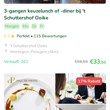
3-gangen keuzelunch of -diner bij 't
Schuttershof Ooike
Morgen
Mo
Di
Fr
9.3
Perfekt
• 115 Bewertungen
't Schuttershof Ooike
Wortegem-Petegem (4km)
€33
Verkauft: 261
€58
,55
,50
17% Rabatt