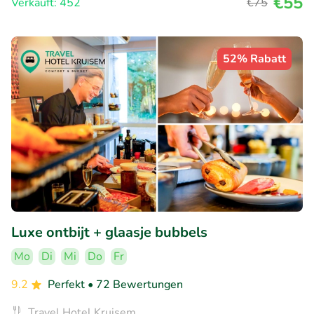
€55
Verkauft: 452
€75
52% Rabatt
Luxe ontbijt + glaasje bubbels
Mo
Di
Mi
Do
Fr
9.2
Perfekt
• 72 Bewertungen
Travel Hotel Kruisem