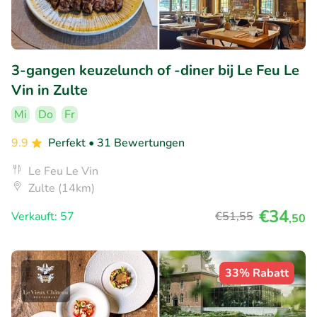
3-gangen keuzelunch of -diner bij Le Feu Le
Vin in Zulte
Mi
Do
Fr
9.9
Perfekt
• 31 Bewertungen
Le Feu Le Vin
Zulte (14km)
€34
Verkauft: 57
€51
,55
,50
33% Rabatt