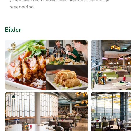
(di)eetwensen of allergieën, vermeld deze bij je
reservering
Bilder