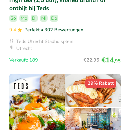
High tea (1,5 uur), shared brunch of
ontbijt bij Teds
So
Mo
Di
Mi
Do
9.4
Perfekt
• 302 Bewertungen
Teds Utrecht Stadhuisplein
Utrecht
€14
Verkauft: 189
€22
,95
,95
29% Rabatt