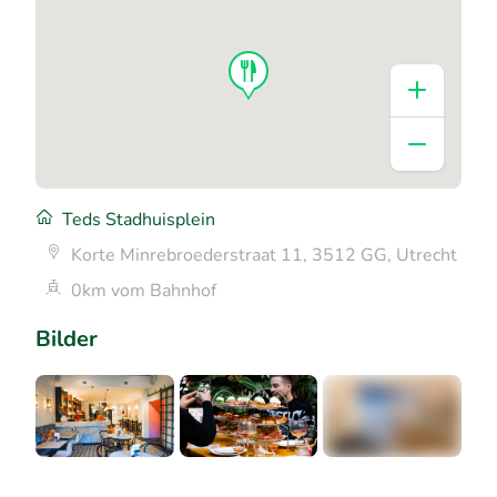
Teds Stadhuisplein
Korte Minrebroederstraat 11, 3512 GG, Utrecht
0km vom Bahnhof
Bilder
+3