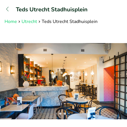
+31882050505
Teds Utrecht Stadhuisplein
Erreichbar bis 23:00 Uhr (max
0,09€/Min)
Home
Utrecht
Teds Utrecht Stadhuisplein