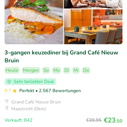
3-gangen keuzediner bij Grand Café Nieuw
Bruin
Heute
Morgen
So
Mo
Di
Mi
Do
Sehr beliebter Deal
9.7
Perfekt
• 2.567 Bewertungen
Grand Café Nieuw Bruin
Maastricht (0km)
€23
Verkauft: 842
€39
,95
,50