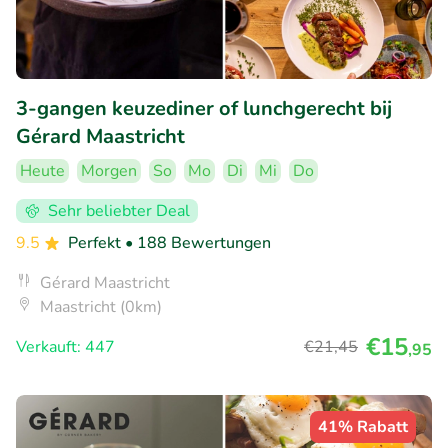
3-gangen keuzediner of lunchgerecht bij
Gérard Maastricht
Heute
Morgen
So
Mo
Di
Mi
Do
Sehr beliebter Deal
9.5
Perfekt
• 188 Bewertungen
Gérard Maastricht
Maastricht (0km)
€15
Verkauft: 447
€21
,45
,95
41% Rabatt