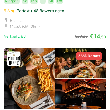
Morgen
So
Mo
Di
Mi
Do
9.8
Perfekt
• 48 Bewertungen
Basilica
Maastricht (0km)
€14
Verkauft: 83
€20
,25
,50
33% Rabatt