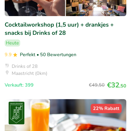
Cocktailworkshop (1,5 uur) + drankjes +
snacks bij Drinks of 28
Heute
9.9
Perfekt
• 50 Bewertungen
Drinks of 28
Maastricht (0km)
€32
Verkauft: 399
€49
,50
,50
22% Rabatt