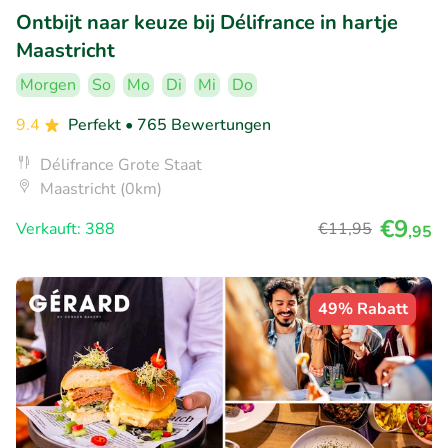
Ontbijt naar keuze bij Délifrance in hartje
Maastricht
Morgen
So
Mo
Di
Mi
Do
9.4
Perfekt
• 765 Bewertungen
Délifrance Grote Staat
Maastricht (0km)
€9
Verkauft: 388
€11
,95
,95
49% Rabatt