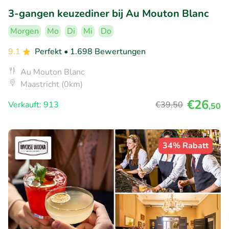
3-gangen keuzediner bij Au Mouton Blanc
Morgen
Mo
Di
Mi
Do
9.1
Perfekt
• 1.698 Bewertungen
Au Mouton Blanc
Maastricht (0km)
€26
Verkauft: 913
€39
,50
,50
34% Rabatt