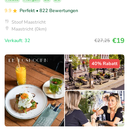
9.9
Perfekt
• 822 Bewertungen
Stoof Maastricht
Maastricht (0km)
€19
Verkauft: 32
€27
,25
40% Rabatt