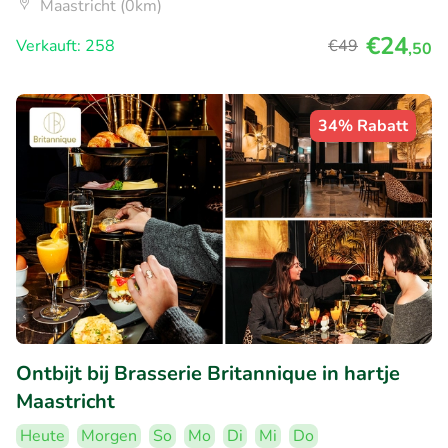
Maastricht (0km)
€24
Verkauft: 258
€49
,50
34% Rabatt
Ontbijt bij Brasserie Britannique in hartje
Maastricht
Heute
Morgen
So
Mo
Di
Mi
Do