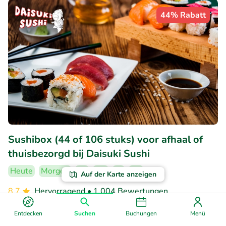
44% Rabatt
Sushibox (44 of 106 stuks) voor afhaal of
thuisbezorgd bij Daisuki Sushi
Heute
Morgen
So
Mo
Di
Do
Auf der Karte anzeigen
8.7
Hervorragend
• 1.004 Bewertungen
Daisuki Sushi Maastricht
Entdecken
Suchen
Buchungen
Menü
Maastricht (2km)