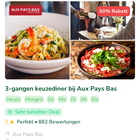
50% Rabatt
3-gangen keuzediner bij Aux Pays Bas
Heute
Morgen
So
Mo
Di
Mi
Do
Sehr beliebter Deal
9
Perfekt
• 882 Bewertungen
Aux Pays Bas