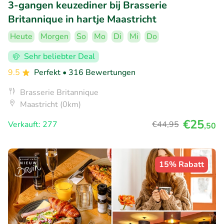
3-gangen keuzediner bij Brasserie
Britannique in hartje Maastricht
Heute
Morgen
So
Mo
Di
Mi
Do
Sehr beliebter Deal
9.5
Perfekt
• 316 Bewertungen
Brasserie Britannique
Maastricht (0km)
€25
Verkauft: 277
€44
,95
,50
15% Rabatt