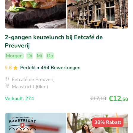
2-gangen keuzelunch bij Eetcafé de
Preuverij
Morgen
Di
Mi
Do
9.8
Perfekt
• 494 Bewertungen
Eetcafé de Preuverij
Maastricht (0km)
€12
Verkauft: 274
€17
,10
,50
38% Rabatt