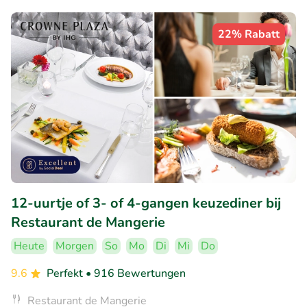
22% Rabatt
12-uurtje of 3- of 4-gangen keuzediner bij
Restaurant de Mangerie
Heute
Morgen
So
Mo
Di
Mi
Do
9.6
Perfekt
• 916 Bewertungen
Restaurant de Mangerie