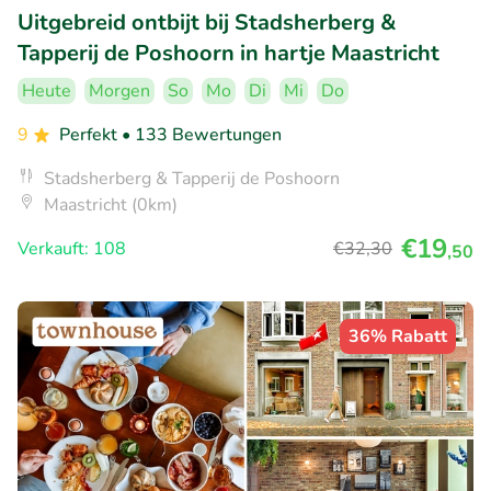
Uitgebreid ontbijt bij Stadsherberg &
Tapperij de Poshoorn in hartje Maastricht
Heute
Morgen
So
Mo
Di
Mi
Do
9
Perfekt
• 133 Bewertungen
Stadsherberg & Tapperij de Poshoorn
Maastricht (0km)
€19
Verkauft: 108
€32
,30
,50
36% Rabatt