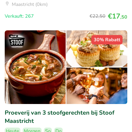
Maastricht (0km)
€17
Verkauft: 267
€22
,50
,50
30% Rabatt
Proeverij van 3 stoofgerechten bij Stoof
Maastricht
Heute
Morgen
So
Do