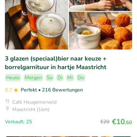
3 glazen (speciaal)bier naar keuze +
borrelgarnituur in hartje Maastricht
Heute
Morgen
So
Di
Mi
Do
9.7
Perfekt
• 216 Bewertungen
Café Heugemerveld
Maastricht (1km)
€10
Verkauft: 25
€20
,50