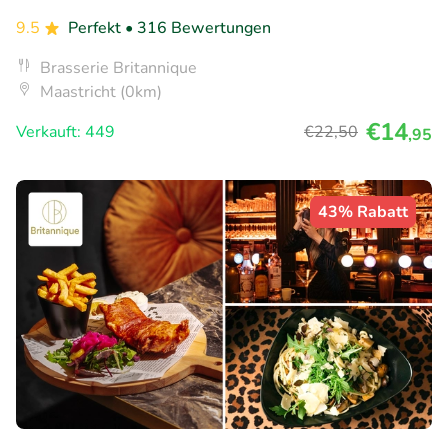
9.5
Perfekt
• 316 Bewertungen
Brasserie Britannique
Maastricht (0km)
€14
Verkauft: 449
€22
,50
,95
43% Rabatt