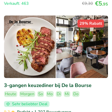
€5
Verkauft: 463
€9
,30
,95
29% Rabatt
3-gangen keuzediner bij De la Bourse
Heute
Morgen
So
Mo
Di
Mi
Do
Sehr beliebter Deal
9.3
Perfekt
• 1.707 Bewertungen