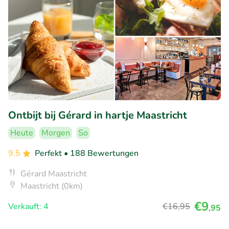
Ontbijt bij Gérard in hartje Maastricht
Heute
Morgen
So
9.5
Perfekt
• 188 Bewertungen
Gérard Maastricht
Maastricht (0km)
€9
Verkauft: 4
€16
,95
,95