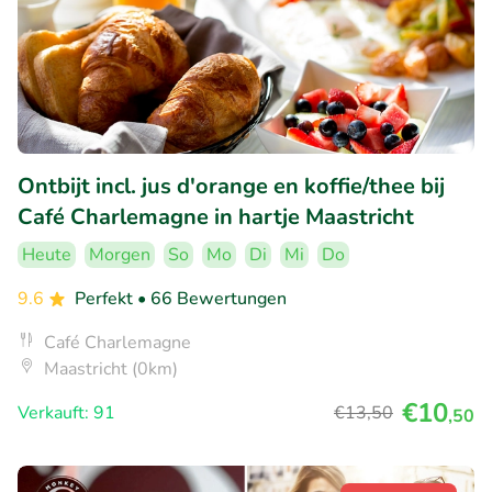
Ontbijt incl. jus d'orange en koffie/thee bij
Café Charlemagne in hartje Maastricht
Heute
Morgen
So
Mo
Di
Mi
Do
9.6
Perfekt
• 66 Bewertungen
Café Charlemagne
Maastricht (0km)
€10
Verkauft: 91
€13
,50
,50