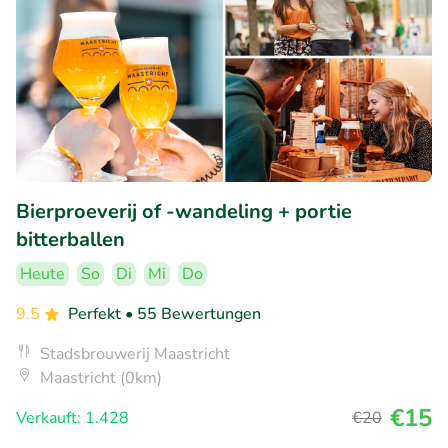
Bierproeverij of -wandeling + portie
bitterballen
Heute
So
Di
Mi
Do
9.5
Perfekt
• 55 Bewertungen
Stadsbrouwerij Maastricht
Maastricht (0km)
€15
Verkauft: 1.428
€20