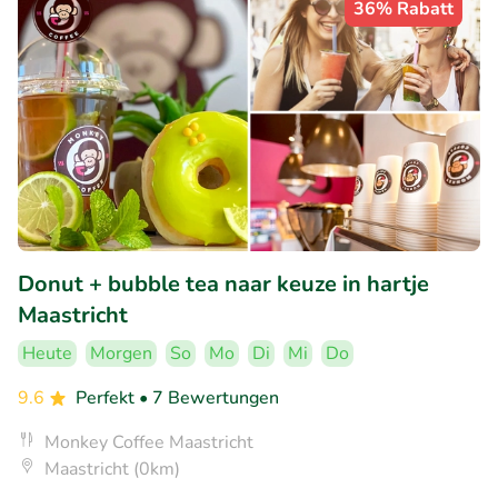
36% Rabatt
Donut + bubble tea naar keuze in hartje
Maastricht
Heute
Morgen
So
Mo
Di
Mi
Do
9.6
Perfekt
• 7 Bewertungen
Monkey Coffee Maastricht
Maastricht (0km)