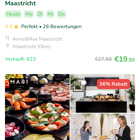
Maastricht
Heute
Mo
Di
Mi
Do
9.5
Perfekt
• 26 Bewertungen
Anne&Max Maastricht
Maastricht (0km)
€19
Verkauft: 623
€27
,50
,50
36% Rabatt