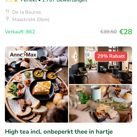
De la Bourse
Maastricht (0km)
€28
Verkauft: 862
€39
,50
29% Rabatt
High tea incl. onbeperkt thee in hartje