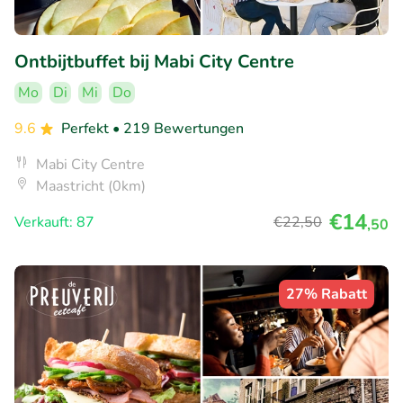
Ontbijtbuffet bij Mabi City Centre
Mo
Di
Mi
Do
9.6
Perfekt
• 219 Bewertungen
Mabi City Centre
Maastricht (0km)
€14
Verkauft: 87
€22
,50
,50
27% Rabatt