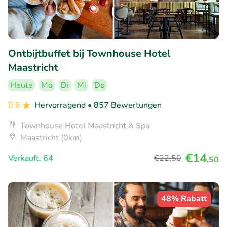
Ontbijtbuffet bij Townhouse Hotel
Maastricht
Heute
Mo
Di
Mi
Do
8.6
Hervorragend
• 857 Bewertungen
Townhouse Hotel Maastricht & Spa
Maastricht (0km)
€14
Verkauft: 64
€22
,50
,50
48% Rabatt