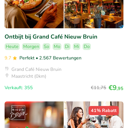
Ontbijt bij Grand Café Nieuw Bruin
Heute
Morgen
So
Mo
Di
Mi
Do
9.7
Perfekt
• 2.567 Bewertungen
Grand Café Nieuw Bruin
Maastricht (0km)
€9
Verkauft: 355
€11
,75
,95
41% Rabatt