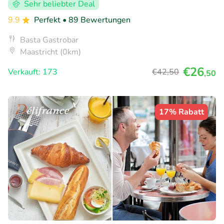
Sehr beliebter Deal
9.9
Perfekt
• 89 Bewertungen
Basta Gastrobar
Maastricht (0km)
€26
Verkauft: 173
€42
,50
,50
17% Rabatt