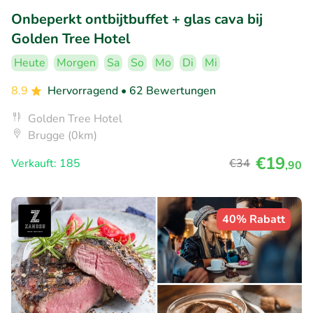
Onbeperkt ontbijtbuffet + glas cava bij
Golden Tree Hotel
Heute
Morgen
Sa
So
Mo
Di
Mi
8.9
Hervorragend
• 62 Bewertungen
Golden Tree Hotel
Brugge (0km)
€19
Verkauft: 185
€34
,90
40% Rabatt