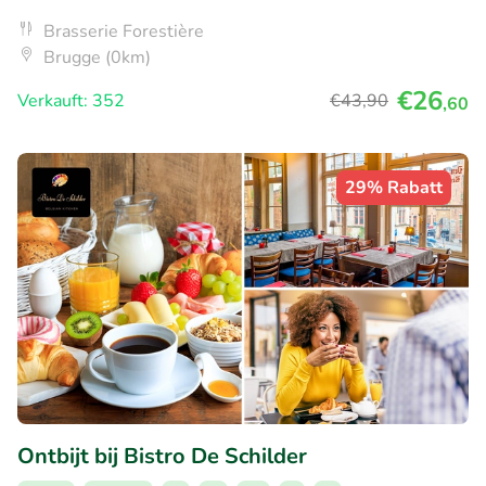
Brasserie Forestière
Brugge (0km)
€26
Verkauft: 352
€43
,90
,60
29% Rabatt
Ontbijt bij Bistro De Schilder