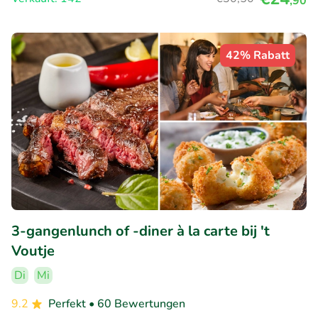
,90
42% Rabatt
3-gangenlunch of -diner à la carte bij 't
Voutje
Di
Mi
9.2
Perfekt
• 60 Bewertungen