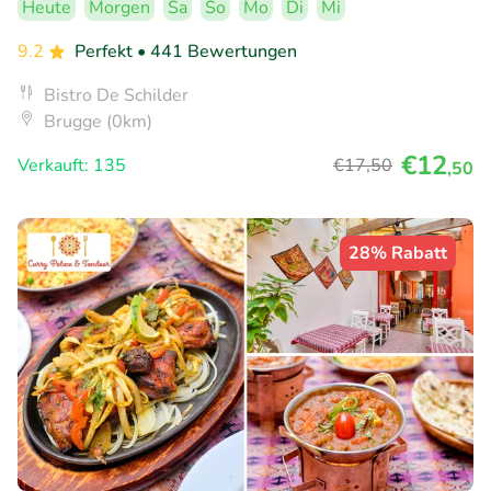
Heute
Morgen
Sa
So
Mo
Di
Mi
9.2
Perfekt
• 441 Bewertungen
Bistro De Schilder
Brugge (0km)
€12
Verkauft: 135
€17
,50
,50
28% Rabatt