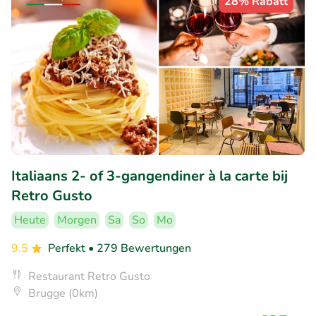
28% Rabatt
Italiaans 2- of 3-gangendiner à la carte bij
Retro Gusto
Heute
Morgen
Sa
So
Mo
9.5
Perfekt
• 279 Bewertungen
Restaurant Retro Gusto
Brugge (0km)