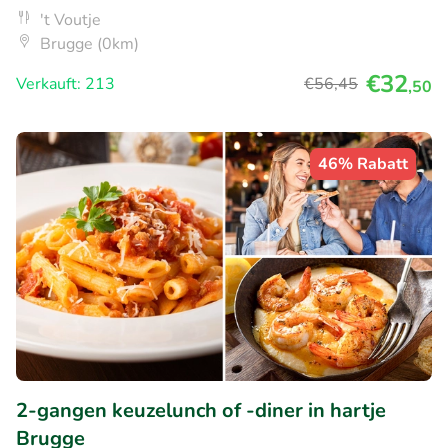
't Voutje
Brugge (0km)
€32
Verkauft: 213
€56
,45
,50
46% Rabatt
2-gangen keuzelunch of -diner in hartje
Brugge