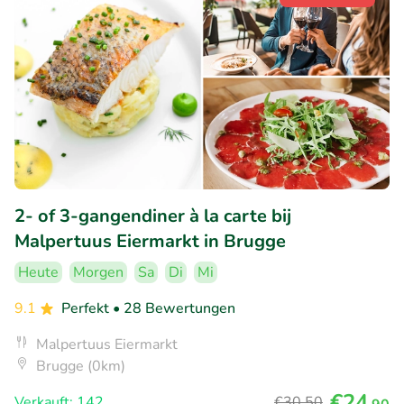
2- of 3-gangendiner à la carte bij
Malpertuus Eiermarkt in Brugge
Heute
Morgen
Sa
Di
Mi
9.1
Perfekt
• 28 Bewertungen
Malpertuus Eiermarkt
Brugge (0km)
€24
Verkauft: 142
€30
,50