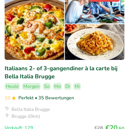
Italiaans 2- of 3-gangendiner à la carte bij
Bella Italia Brugge
Heute
Morgen
So
Mo
Di
Mi
10
Perfekt
• 35 Bewertungen
Bella Italia Brugge
Brugge (0km)
€20
Verkauft: 129
€28
,50