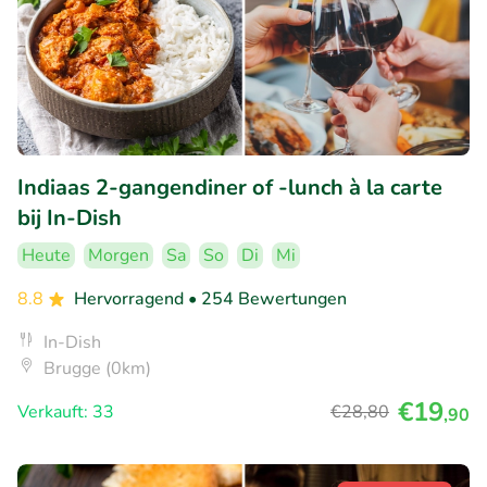
Indiaas 2-gangendiner of -lunch à la carte
bij In-Dish
Heute
Morgen
Sa
So
Di
Mi
8.8
Hervorragend
• 254 Bewertungen
In-Dish
Brugge (0km)
€19
Verkauft: 33
€28
,80
,90