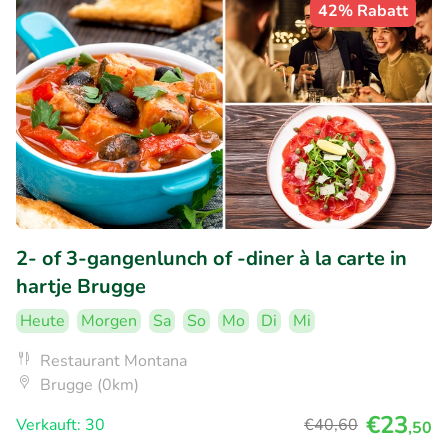
42% Rabatt
2- of 3-gangenlunch of -diner à la carte in
hartje Brugge
Heute
Morgen
Sa
So
Mo
Di
Mi
Restaurant Montana
Brugge (0km)
€23
Verkauft: 30
€40
,60
,50