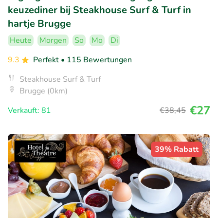
keuzediner bij Steakhouse Surf & Turf in
hartje Brugge
Heute
Morgen
So
Mo
Di
9.3
Perfekt
• 115 Bewertungen
Steakhouse Surf & Turf
Brugge (0km)
€27
Verkauft: 81
€38
,45
39% Rabatt