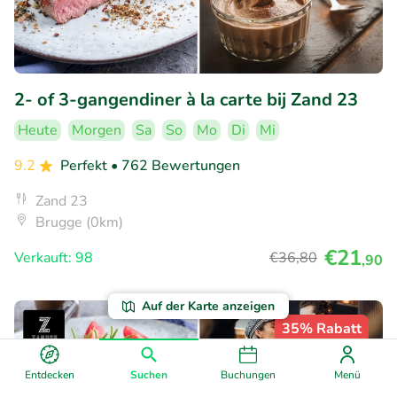
2- of 3-gangendiner à la carte bij Zand 23
Heute
Morgen
Sa
So
Mo
Di
Mi
9.2
Perfekt
• 762 Bewertungen
Zand 23
Brugge (0km)
€21
Verkauft: 98
€36
,80
,90
Auf der Karte anzeigen
35% Rabatt
Entdecken
Suchen
Buchungen
Menü