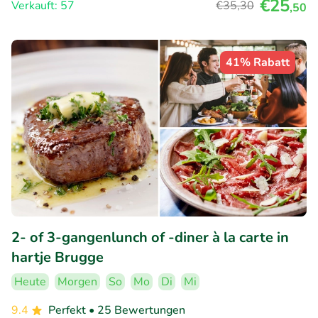
€25
Verkauft: 57
€35
,30
,50
41% Rabatt
2- of 3-gangenlunch of -diner à la carte in
hartje Brugge
Heute
Morgen
So
Mo
Di
Mi
9.4
Perfekt
• 25 Bewertungen