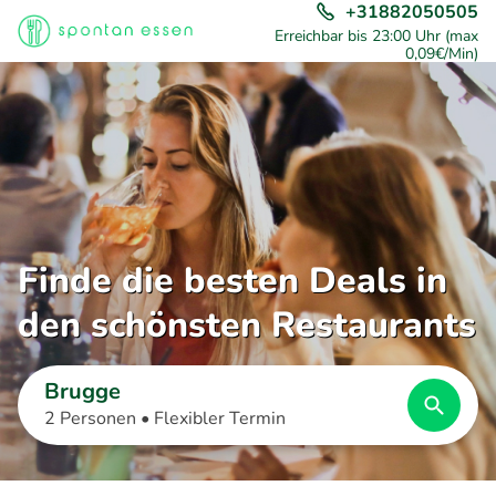
+31882050505
Erreichbar bis 23:00 Uhr (max
0,09€/Min)
Finde die besten Deals in
den schönsten Restaurants
Brugge
2 Personen •
Flexibler Termin