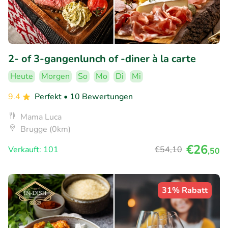
2- of 3-gangenlunch of -diner à la carte
Heute
Morgen
So
Mo
Di
Mi
9.4
Perfekt
• 10 Bewertungen
Mama Luca
Brugge (0km)
€26
Verkauft: 101
€54
,10
,50
31% Rabatt