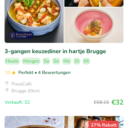
3-gangen keuzediner in hartje Brugge
Heute
Morgen
Sa
So
Mo
Di
Mi
10
Perfekt
• 4 Bewertungen
PlazaCafé
Brugge (0km)
€32
Verkauft: 32
€58
,15
27% Rabatt