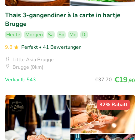
Thais 3-gangendiner à la carte in hartje
Brugge
Heute
Morgen
Sa
So
Mo
Di
9.8
Perfekt
• 41 Bewertungen
Little Asia Brugge
Brugge (0km)
€19
Verkauft: 543
€37
,70
,90
32% Rabatt