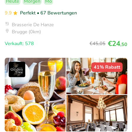
Heute
Morgen
Mo
9.9
Perfekt
• 67 Bewertungen
Brasserie De Hanze
Brugge (0km)
€24
Verkauft: 578
€45
,05
,50
41% Rabatt