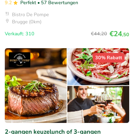
9.2
Perfekt
• 57 Bewertungen
Bistro De Pompe
Brugge (0km)
€24
Verkauft: 310
€44
,20
,50
30% Rabatt
2-gangen keuzelunch of 3-gangen