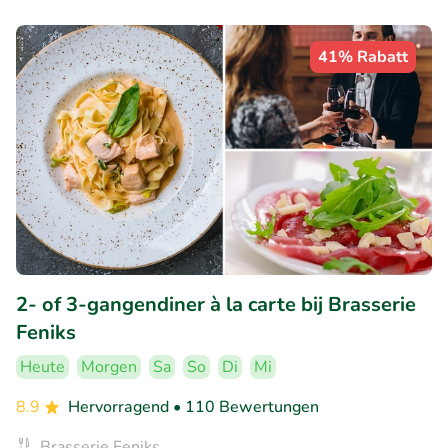
41% Rabatt
2- of 3-gangendiner à la carte bij Brasserie
Feniks
Heute
Morgen
Sa
So
Di
Mi
8.9
Hervorragend
• 110 Bewertungen
Brasserie Feniks