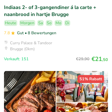
Indiaas 2- of 3-gangendiner á la carte +
naanbrood in hartje Brugge
Heute
Morgen
Sa
So
Mo
Di
7.8
Gut
• 8 Bewertungen
Curry Palace & Tandoor
Brugge (0km)
€21
Verkauft: 151
€29
,90
,50
51% Rabatt