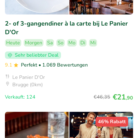
2- of 3-gangendiner à la carte bij Le Panier
D'Or
Heute
Morgen
Sa
So
Mo
Di
Mi
Sehr beliebter Deal
9.1
Perfekt
• 1.069 Bewertungen
Le Panier D'Or
Brugge (0km)
€21
Verkauft: 124
€46
,35
,90
46% Rabatt