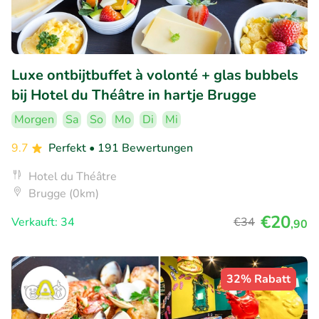
Luxe ontbijtbuffet à volonté + glas bubbels
bij Hotel du Théâtre in hartje Brugge
Morgen
Sa
So
Mo
Di
Mi
9.7
Perfekt
• 191 Bewertungen
Hotel du Théâtre
Brugge (0km)
€20
Verkauft: 34
€34
,90
32% Rabatt