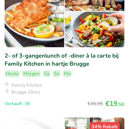
2- of 3-gangenlunch of -diner à la carte bij
Family Kitchen in hartje Brugge
Heute
Morgen
Sa
So
Mo
Family Kitchen
Brugge (0km)
€19
Verkauft: 36
€35
,95
,50
34% Rabatt