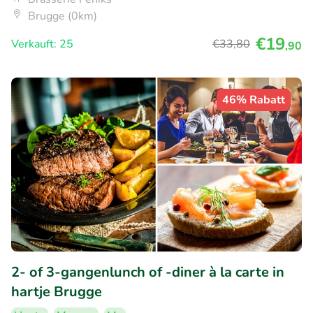
Brugge (0km)
€19
Verkauft: 25
€33
,80
,90
46% Rabatt
2- of 3-gangenlunch of -diner à la carte in
hartje Brugge