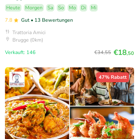
Heute
Morgen
Sa
So
Mo
Di
Mi
7.8
Gut
• 13 Bewertungen
Trattoria Amici
Brugge (0km)
€18
Verkauft: 146
€34
,55
,50
47% Rabatt