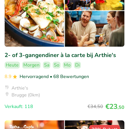
2- of 3-gangendiner à la carte bij Arthie's
Heute
Morgen
Sa
So
Mo
Di
8.9
Hervorragend
• 68 Bewertungen
Arthie's
Brugge (0km)
€23
Verkauft: 118
€34
,50
,50