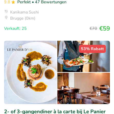
9.8
Perfekt
• 47 Bewertungen
Kanikama Sushi
Brugge (0km)
€59
Verkauft: 25
€70
53% Rabatt
2- of 3-gangendiner à la carte bij Le Panier