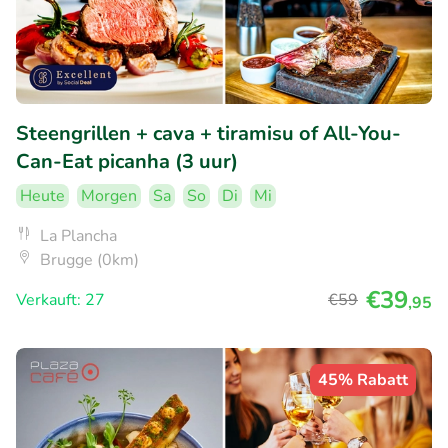
Steengrillen + cava + tiramisu of All-You-
Can-Eat picanha (3 uur)
Heute
Morgen
Sa
So
Di
Mi
La Plancha
Brugge (0km)
€39
Verkauft: 27
€59
,95
45% Rabatt