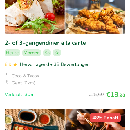
2- of 3-gangendiner à la carte
Heute
Morgen
Sa
So
8.9
Hervorragend
• 38 Bewertungen
Coco & Tacos
Gent (0km)
€19
Verkauft: 305
€25
,60
,90
48% Rabatt