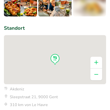
+2
Standort
Akdeniz
Sleepstraat 21, 9000 Gent
310 km von Le Havre