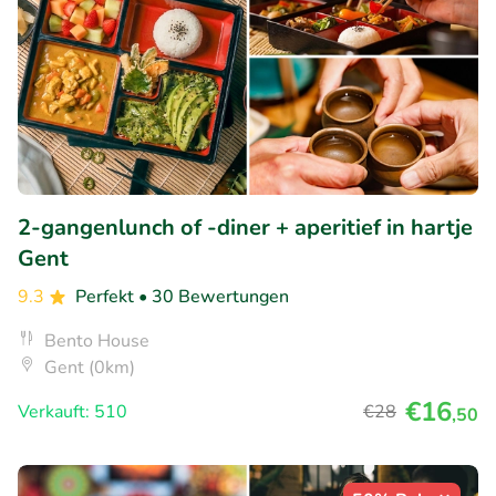
2-gangenlunch of -diner + aperitief in hartje
Gent
9.3
Perfekt
• 30 Bewertungen
Bento House
Gent (0km)
€16
Verkauft: 510
€28
,50