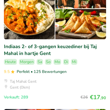
Indiaas 2- of 3-gangen keuzediner bij Taj
Mahal in hartje Gent
Heute
Morgen
Sa
So
Mo
Di
Mi
9.5
Perfekt
• 125 Bewertungen
Taj Mahal Gent
Gent (0km)
€17
Verkauft: 289
€26
,90