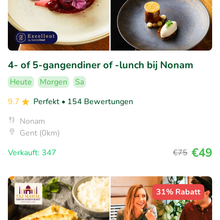
4- of 5-gangendiner of -lunch bij Nonam
Heute
Morgen
Sa
9.7
Perfekt
• 154 Bewertungen
Nonam
Gent (0km)
€49
Verkauft: 347
€75
31% Rabatt