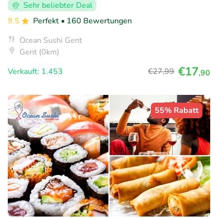
Sehr beliebter Deal
9.5
Perfekt
• 160 Bewertungen
Ocean Sushi Gent
Gent (0km)
€17
Verkauft: 1.453
€27
,99
,90
55% Rabatt