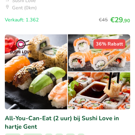
Sushi Love
Gent (0km)
€29
Verkauft: 1.362
€45
,90
36% Rabatt
All-You-Can-Eat (2 uur) bij Sushi Love in
hartje Gent