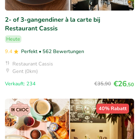
2- of 3-gangendiner à la carte bij
Restaurant Cassis
Heute
9.4
Perfekt
• 562 Bewertungen
Restaurant Cassis
Gent (0km)
€26
Verkauft: 234
€35
,90
,50
40% Rabatt