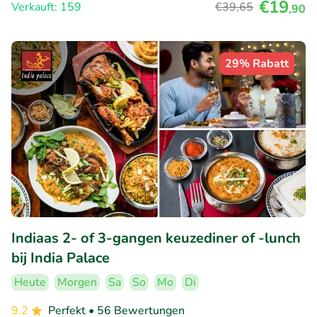
€19
Verkauft: 159
€39
,65
,90
29% Rabatt
Indiaas 2- of 3-gangen keuzediner of -lunch
bij India Palace
Heute
Morgen
Sa
So
Mo
Di
9.2
Perfekt
• 56 Bewertungen