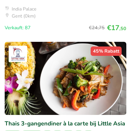
India Palace
Gent (0km)
€17
Verkauft: 87
€24
,75
,50
45% Rabatt
Thais 3-gangendiner à la carte bij Little Asia