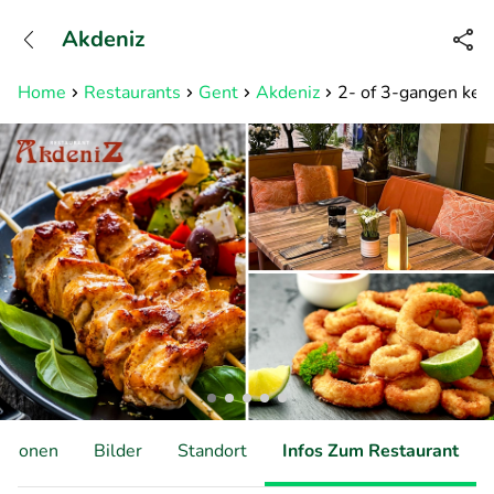
+31882050505
Akdeniz
Erreichbar bis 23:00 Uhr (max
0,09€/Min)
Home
Restaurants
Gent
Akdeniz
2- of 3-gangen keuz
ationen
Bilder
Standort
Infos Zum Restaurant