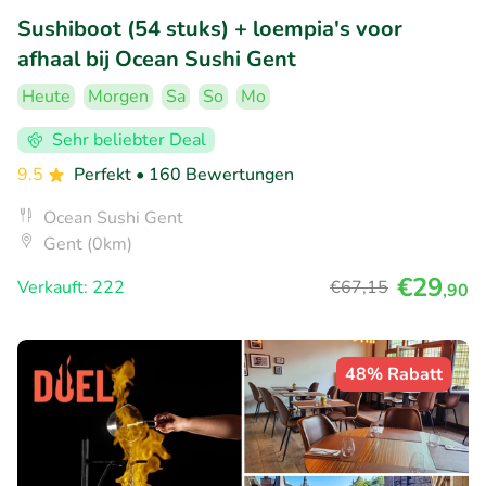
Sushiboot (54 stuks) + loempia's voor
afhaal bij Ocean Sushi Gent
Heute
Morgen
Sa
So
Mo
Sehr beliebter Deal
9.5
Perfekt
• 160 Bewertungen
Ocean Sushi Gent
Gent (0km)
€29
Verkauft: 222
€67
,15
,90
48% Rabatt