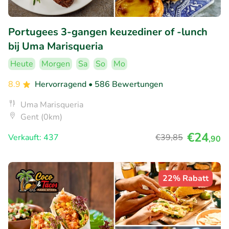
Portugees 3-gangen keuzediner of -lunch
bij Uma Marisqueria
Heute
Morgen
Sa
So
Mo
8.9
Hervorragend
• 586 Bewertungen
Uma Marisqueria
Gent (0km)
€24
Verkauft: 437
€39
,85
,90
22% Rabatt