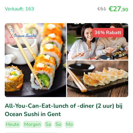
€27
Verkauft: 163
€51
,90
36% Rabatt
All-You-Can-Eat-lunch of -diner (2 uur) bij
Ocean Sushi in Gent
Heute
Morgen
Sa
So
Mo