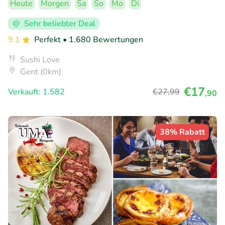
Heute
Morgen
Sa
So
Mo
Di
Sehr beliebter Deal
9.1
Perfekt
• 1.680 Bewertungen
Sushi Love
Gent (0km)
€17
Verkauft: 1.582
€27
,99
,90
38% Rabatt