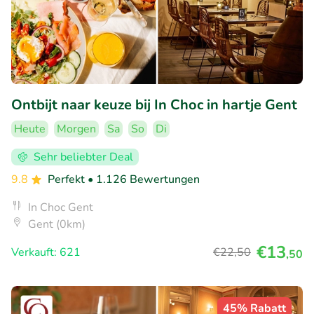
Ontbijt naar keuze bij In Choc in hartje Gent
Heute
Morgen
Sa
So
Di
Sehr beliebter Deal
9.8
Perfekt
• 1.126 Bewertungen
In Choc Gent
Gent (0km)
€13
Verkauft: 621
€22
,50
,50
45% Rabatt