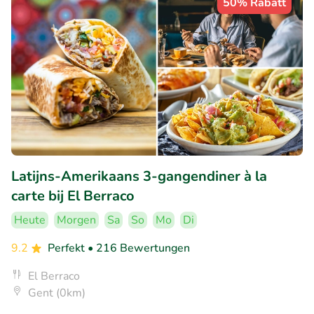
50% Rabatt
Latijns-Amerikaans 3-gangendiner à la
carte bij El Berraco
Heute
Morgen
Sa
So
Mo
Di
9.2
Perfekt
• 216 Bewertungen
El Berraco
Gent (0km)