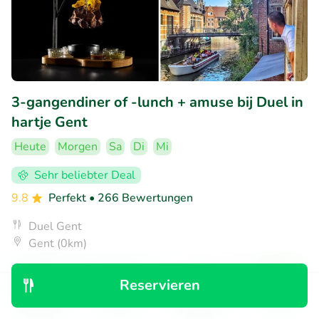
3-gangendiner of -lunch + amuse bij Duel in
hartje Gent
Heute
Morgen
Sa
Di
Mi
Sehr beliebter Deal
9.8
Perfekt
• 266 Bewertungen
Duel Gent
Gent (0km)
€29
Verkauft: 820
€58
,90
Reservieren
Entdecken
Suchen
Buchungen
Menü