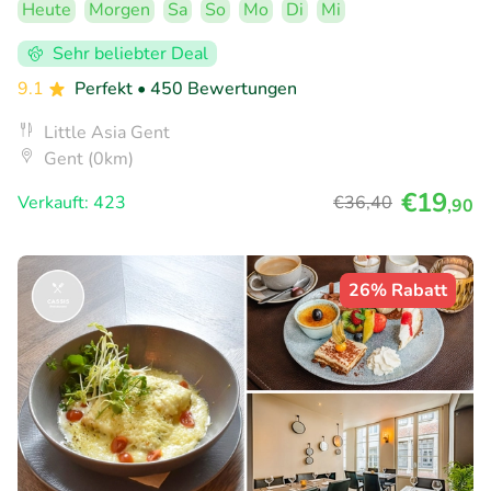
Heute
Morgen
Sa
So
Mo
Di
Mi
Sehr beliebter Deal
9.1
Perfekt
• 450 Bewertungen
Little Asia Gent
Gent (0km)
€19
Verkauft: 423
€36
,40
,90
26% Rabatt