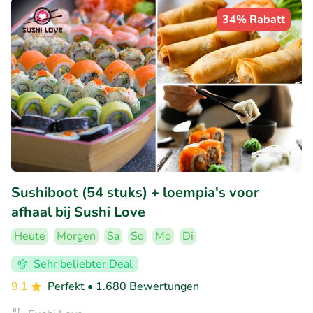
34% Rabatt
Sushiboot (54 stuks) + loempia's voor
afhaal bij Sushi Love
Heute
Morgen
Sa
So
Mo
Di
Sehr beliebter Deal
9.1
Perfekt
• 1.680 Bewertungen