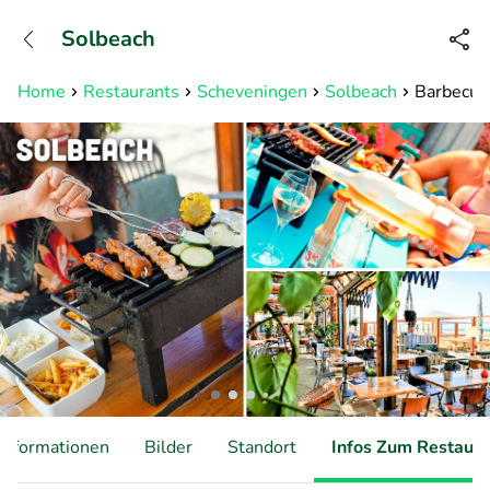
+31882050505
Solbeach
Erreichbar bis 23:00 Uhr (max
0,09€/Min)
Home
Restaurants
Scheveningen
Solbeach
Barbecued
Informationen
Bilder
Standort
Infos Zum Restaura