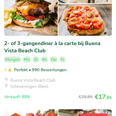
2- of 3-gangendiner à la carte bij Buena
Vista Beach Club
Morgen
Mo
Di
Mi
Do
Fr
9
Perfekt
• 990 Bewertungen
Buena Vista Beach Club
Scheveningen (0km)
€17
Verkauft: 888
€29
,85
,95