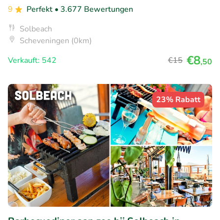
9
Perfekt
• 3.677 Bewertungen
Solbeach
Scheveningen (0km)
€8
Verkauft: 542
€15
,50
23% Rabatt