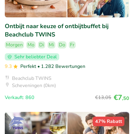
Ontbijt naar keuze of ontbijtbuffet bij
Beachclub TWINS
Morgen
Mo
Di
Mi
Do
Fr
Sehr beliebter Deal
9.3
Perfekt
• 1.282 Bewertungen
Beachclub TWINS
Scheveningen (0km)
€7
Verkauft: 860
€13
,05
,50
47% Rabatt