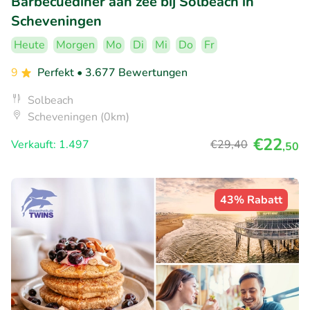
Barbecuediner aan zee bij Solbeach in
Scheveningen
Heute
Morgen
Mo
Di
Mi
Do
Fr
9
Perfekt
• 3.677 Bewertungen
Solbeach
Scheveningen (0km)
€22
Verkauft: 1.497
€29
,40
,50
43% Rabatt