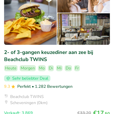
2- of 3-gangen keuzediner aan zee bij
Beachclub TWINS
Heute
Morgen
Mo
Di
Mi
Do
Fr
Sehr beliebter Deal
9.3
Perfekt
• 1.282 Bewertungen
Beachclub TWINS
Scheveningen (0km)
€17
Verkauft: 3.869
€33
,20
,50