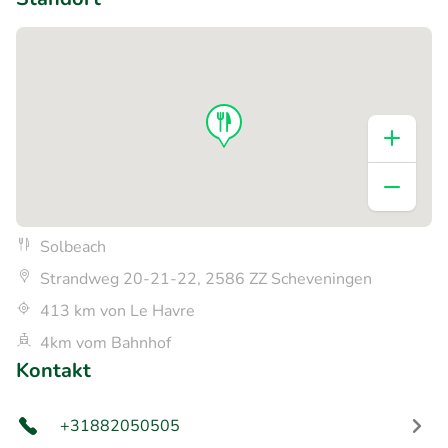
Solbeach
Strandweg 20-21-22, 2586 ZZ Scheveningen
413 km von Le Havre
4km vom Bahnhof
Kontakt
+31882050505