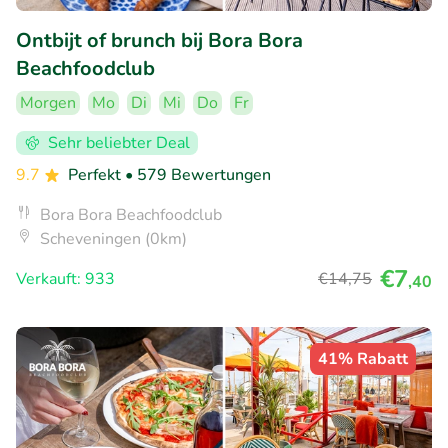
Ontbijt of brunch bij Bora Bora
Beachfoodclub
Morgen
Mo
Di
Mi
Do
Fr
Sehr beliebter Deal
9.7
Perfekt
• 579 Bewertungen
Bora Bora Beachfoodclub
Scheveningen (0km)
€7
Verkauft: 933
€14
,75
,40
41% Rabatt