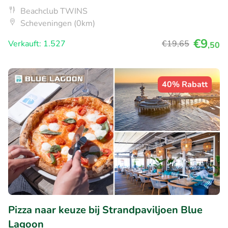
Beachclub TWINS
Scheveningen (0km)
€9
Verkauft: 1.527
€19
,65
,50
40% Rabatt
Pizza naar keuze bij Strandpaviljoen Blue
Lagoon