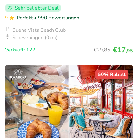
Sehr beliebter Deal
9
Perfekt
• 990 Bewertungen
Buena Vista Beach Club
Scheveningen (0km)
€17
Verkauft: 122
€29
,85
,95
50% Rabatt