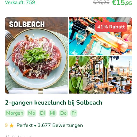
€15
Verkauft: 759
€25
,25
,95
41% Rabatt
2-gangen keuzelunch bij Solbeach
Morgen
Mo
Di
Mi
Do
Fr
9
Perfekt
• 3.677 Bewertungen