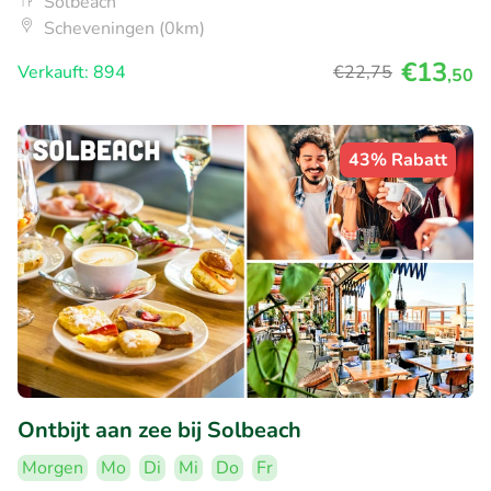
Solbeach
Scheveningen (0km)
€13
Verkauft: 894
€22
,75
,50
43% Rabatt
Ontbijt aan zee bij Solbeach
Morgen
Mo
Di
Mi
Do
Fr