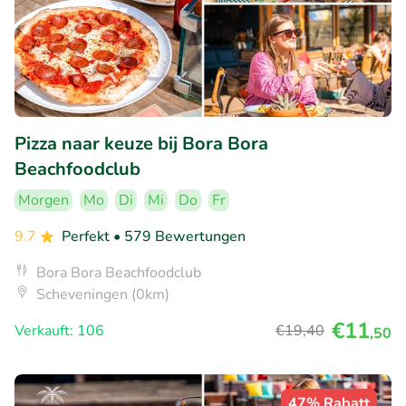
Pizza naar keuze bij Bora Bora
Beachfoodclub
Morgen
Mo
Di
Mi
Do
Fr
9.7
Perfekt
• 579 Bewertungen
Bora Bora Beachfoodclub
Scheveningen (0km)
€11
Verkauft: 106
€19
,40
,50
47% Rabatt