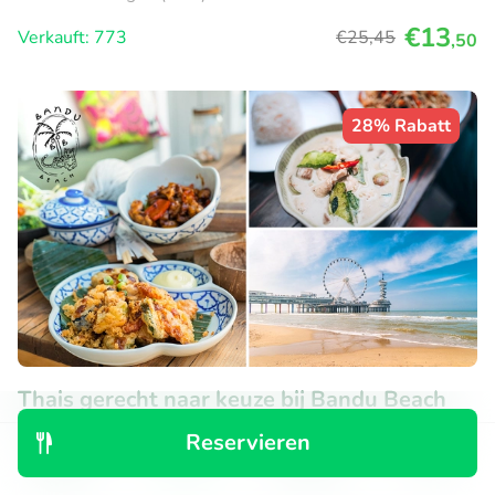
€13
Verkauft: 773
€25
,45
,50
28% Rabatt
Thais gerecht naar keuze bij Bandu Beach
Heute
Morgen
Mo
Di
Mi
Do
Fr
Reservieren
Entdecken
Suchen
Buchungen
Menü
Sehr beliebter Deal