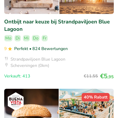
Ontbijt naar keuze bij Strandpaviljoen Blue
Lagoon
Mo
Di
Mi
Do
Fr
9
Perfekt
• 824 Bewertungen
Strandpaviljoen Blue Lagoon
Scheveningen (0km)
€5
Verkauft: 413
€11
,55
,95
40% Rabatt