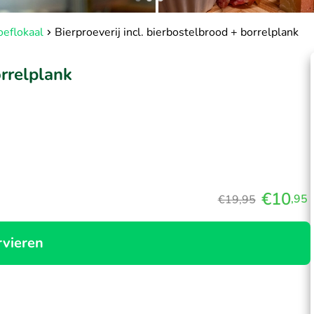
oeflokaal
Bierproeverij incl. bierbostelbrood + borrelplank
orrelplank
€10
,95
€19,95
rvieren