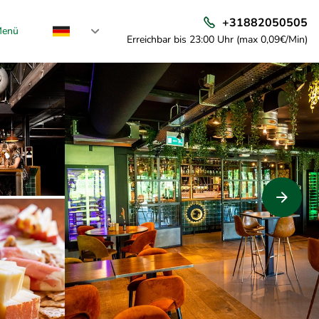
+31882050505
enü
Erreichbar bis 23:00 Uhr (max 0,09€/Min)