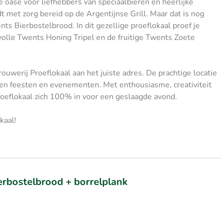
 oase voor liefhebbers van speciaalbieren en heerlijke
 met zorg bereid op de Argentijnse Grill. Maar dat is nog
nts Bierbostelbrood. In dit gezellige proeflokaal proef je
volle Twents Honing Tripel en de fruitige Twents Zoete
uwerij Proeflokaal aan het juiste adres. De prachtige locatie
ten feesten en evenementen. Met enthousiasme, creativiteit
oeflokaal zich 100% in voor een geslaagde avond.
kaal!
bierbostelbrood + borrelplank