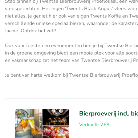
Stap binnen bij Twentse Bierbrouwerij Proeflokaal, een ware
vleesgerechten. Het eigen ‘Twents Black Angus' vlees wordt
niet alles, je geniet hier ook van eigen Twents Koffie en Twe
verschillende unieke speciaalbieren, waaronder de karakter
Jaapie. Ontdek het zelf!
Ook voor feesten en evenementen ben je bij Twentse Bierbro
in de groene omgeving biedt een mooie plek voor alle soor
en vakmanschap zet het team van Twentse Bierbrouwerij Pr
Je bent van harte welkom bij Twentse Bierbrouwerij Proeflo
Bierproeverij incl. 
Verkauft: 769