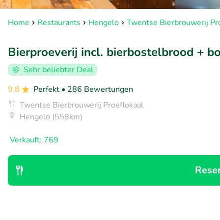
Home
Restaurants
Hengelo
Twentse Bierbrouwerij Pr
Bierproeverij incl. bierbostelbrood + b
Sehr beliebter Deal
9.8
Perfekt
• 286 Bewertungen
Twentse Bierbrouwerij Proeflokaal
Hengelo (558km)
Verkauft: 769
Rese