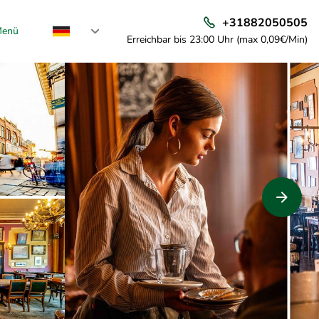
+31882050505
enü
Erreichbar bis 23:00 Uhr (max 0,09€/Min)